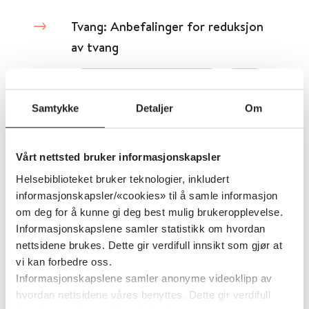
Tvang: Anbefalinger for reduksjon
av tvang
Sundhedsstyrelsen (Danmark)
2021
Samtykke
Detaljer
Om
Detaljer
Vårt nettsted bruker informasjonskapsler
Tvang – forebygging av tvang i
Helsebiblioteket bruker teknologier, inkludert
psykisk helsevern for voksne -
informasjonskapsler/«cookies» til å samle informasjon
nasjonale faglige råd
om deg for å kunne gi deg best mulig brukeropplevelse.
Informasjonskapslene samler statistikk om hvordan
nettsidene brukes. Dette gir verdifull innsikt som gjør at
Helsedirektoratet
2021
vi kan forbedre oss.
Informasjonskapslene samler anonyme videoklipp av
hvordan nettsidene våres benyttes. Dette gir verdifull
Trygt og godt barnehagemiljø