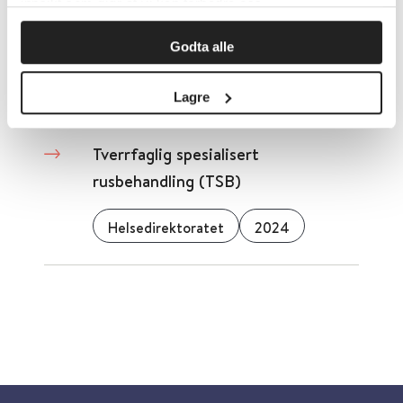
innsikt som gjør at vi kan forbedre oss.
Haugesund kommune
2024
Godta alle
Detaljer
Lagre
Tverrfaglig spesialisert
rusbehandling (TSB)
Helsedirektoratet
2024