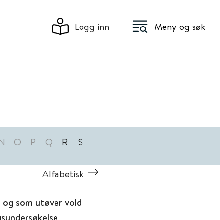
Logg inn
Meny og søk
N
O
P
Q
R
S
Alfabetisk
r og som utøver vold
ngsundersøkelse