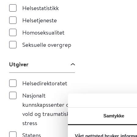
Helsestatistikk
Helsetjeneste
Homoseksualitet
Seksuelle overgrep
Utgiver
Helsedirektoratet
Nasjonalt
kunnskapssenter om
vold og traumatisk
Samtykke
stress
Statens
Vårt nettsted bruker inform