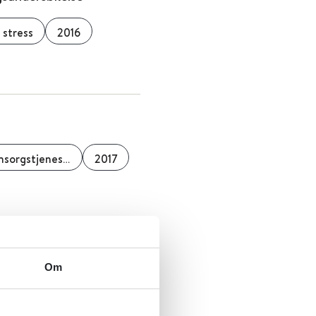
 stress
2016
Statens undersøkelseskommisjon for helse- og omsorgstjenesten (UKOM)
2017
Om