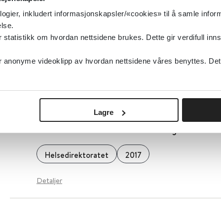
Detaljer
logier, inkludert informasjonskapsler/«cookies» til å samle info
lse.
tatistikk om hvordan nettsidene brukes. Dette gir verdifull inns
Seksuelle overgrep mot barn og unge med in
anonyme videoklipp av hvordan nettsidene våres benyttes. Dette 
Nasjonalt kunnskapssenter om vold og traumatisk
Detaljer
Lagre
Statistikk om seksuell helse i Norge
Helsedirektoratet
2017
Detaljer