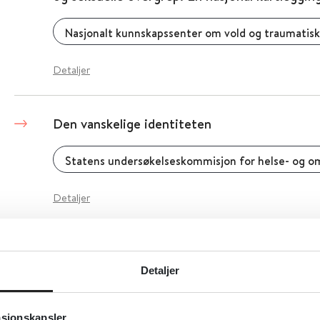
Nasjonalt kunnskapssenter om vold og traumatisk
Detaljer
Den vanskelige identiteten
Detaljer
Rett til rett kjønn - helse til alle kjønn
Detaljer
Helsedirektoratet
2017
asjonskapsler