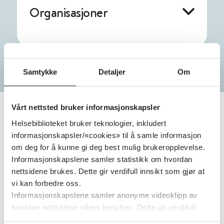
Organisasjoner
Samtykke
Detaljer
Om
Vårt nettsted bruker informasjonskapsler
Helsebiblioteket bruker teknologier, inkludert
informasjonskapsler/«cookies» til å samle informasjon
Befolkningsutvikling i
om deg for å kunne gi deg best mulig brukeropplevelse.
Norge 2024,
Informasjonskapslene samler statistikk om hvordan
nettsidene brukes. Dette gir verdifull innsikt som gjør at
sammenliknet med
vi kan forbedre oss.
prognosene
Informasjonskapslene samler anonyme videoklipp av
hvordan nettsidene våres benyttes. Dette gir verdifull
30. april 2025
innsikt som gjør at vi kan forbedre oss.