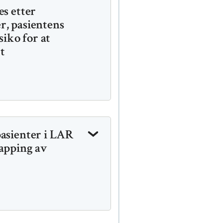
es etter
r, pasientens
siko for at
rt
pasienter i LAR
rapping av