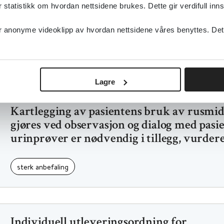
ønsker å trappe ned sitt substitusjonslege
tatistikk om hvordan nettsidene brukes. Dette gir verdifull inns
tilbys gradvis og langvarig nedtrapping, m
psykososial oppfølging og rask doseøknin
anonyme videoklipp av hvordan nettsidene våres benyttes. Dette 
sterk anbefaling
Lagre
Kartlegging av pasientens bruk av rusmid
gjøres ved observasjon og dialog med pas
urinprøver er nødvendig i tillegg, vurdere
sterk anbefaling
Individuell utleveringsordning for