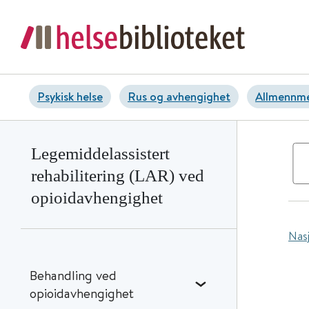
Psykisk helse
Rus og avhengighet
Allmennme
Legemiddelassistert
rehabilitering (LAR) ved
opioidavhengighet
Nasj
Behandling ved
opioidavhengighet