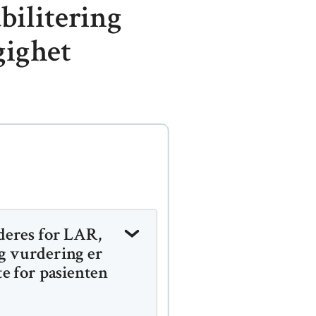
bilitering
gighet
deres for LAR,
ig vurdering er
e for pasienten