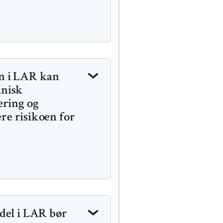
n i LAR kan
inisk
ering og
ere risikoen for
del i LAR bør