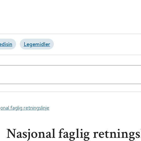
disin
Legemidler
onal faglig retningslinje
Nasjonal faglig retnings