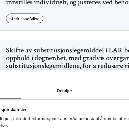
innstilles individuelt, og justeres ved beh
sterk anbefaling
Skifte av substitusjonslegemiddel i LAR b
opphold i døgnenhet, med gradvis overgan
substitusjonslegemidlene, for å redusere r
overdosering og abstinenser
sterk anbefaling
Detaljer
asjonskapsler
logier, inkludert informasjonskapsler/«cookies» til å samle info
Pasienter i LAR som etter vurdering sam
lse.