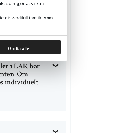
middel, bør
ikt som gjør at vi kan
ed tilpasset
g ved behov
gir verdifull innsikt som
Godta alle
ler i LAR bør
ienten. Om
s individuelt