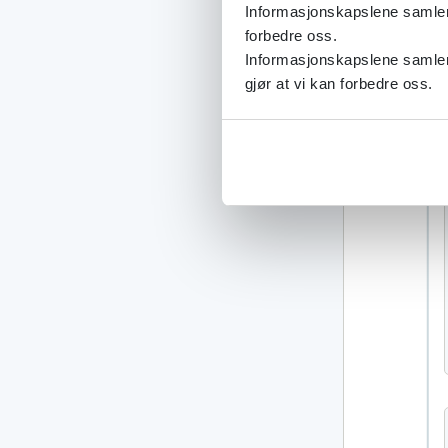
Informasjonskapslene samler s
forbedre oss.
Informasjonskapslene samler 
gjør at vi kan forbedre oss.