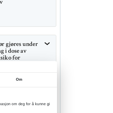
ov
ør gjøres under
g i dose av
isiko for
Om
rmasjon om deg for å kunne gi
men med lege