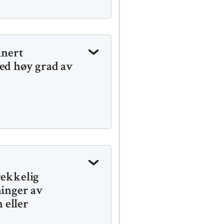
inert
med høy grad av
rekkelig
ninger av
 eller