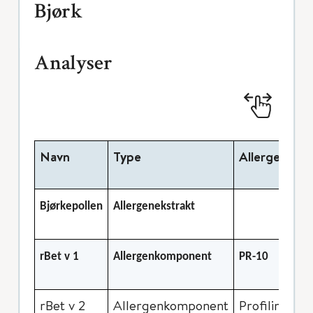
Bjørk
Analyser
Navn
Type
Allergenmole
Bjørkepollen
Allergenekstrakt
rBet v 1
Allergenkomponent
PR-10
rBet v 2
Allergenkomponent
Profilin