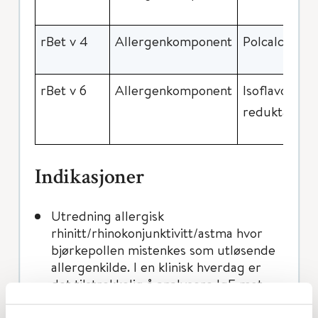
rBet v 4
Allergenkomponent
Polcalcin
rBet v 6
Allergenkomponent
Isoflavon
reduktase
Indikasjoner
Utredning allergisk
rhinitt/rhinokonjunktivitt/astma hvor
bjørkepollen mistenkes som utløsende
allergenkilde. I en klinisk hverdag er
det tilstrekkelig å analysere IgE mot
bjørkepollen.