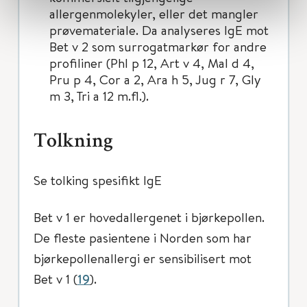
allergenmolekyler, eller det mangler
prøvemateriale. Da analyseres IgE mot
Bet v 2 som surrogatmarkør for andre
proﬁliner (Phl p 12, Art v 4, Mal d 4,
Pru p 4, Cor a 2, Ara h 5, Jug r 7, Gly
m 3, Tri a 12 m.ﬂ.).
Tolkning
Se tolking spesifikt IgE
Bet v 1 er hovedallergenet i bjørkepollen.
De ﬂeste pasientene i Norden som har
bjørkepollenallergi er sensibilisert mot
Bet v 1 (
19
).