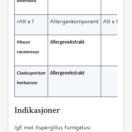
alternata
rAlt a 1
Allergenkomponent
Alt a 1-rela
Mucor
Allergenekstrakt
racemosus
Cladosporium
Allergenekstrakt
herbarum
Indikasjoner
IgE mot Aspergillus fumigatus: