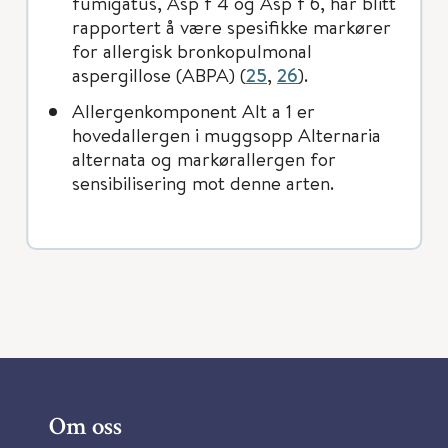
fumigatus, Asp f 4 og Asp f 6, har blitt
rapportert å være spesiﬁkke markører
for allergisk bronkopulmonal
aspergillose (ABPA) (
25
,
26
).
Allergenkomponent Alt a 1 er
hovedallergen i muggsopp Alternaria
alternata og markørallergen for
sensibilisering mot denne arten.
Om oss