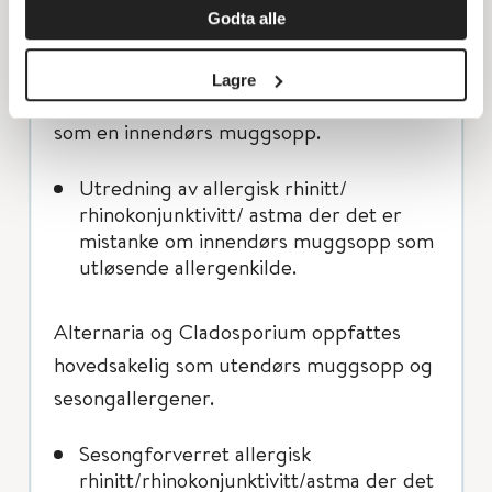
fumigatus da de er tilstrekkelig
Godta alle
representert i ekstraktet.
Lagre
Mucor racemosus oppfattes hovedsakelig
som en innendørs muggsopp.
Utredning av allergisk rhinitt/
rhinokonjunktivitt/ astma der det er
mistanke om innendørs muggsopp som
utløsende allergenkilde.
Alternaria og Cladosporium oppfattes
hovedsakelig som utendørs muggsopp og
sesongallergener.
Sesongforverret allergisk
rhinitt/rhinokonjunktivitt/astma der det