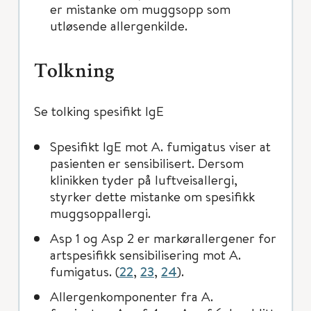
er mistanke om muggsopp som
utløsende allergenkilde.
Tolkning
Se tolking spesifikt IgE
Spesiﬁkt IgE mot A. fumigatus viser at
pasienten er sensibilisert. Dersom
klinikken tyder på luftveisallergi,
styrker dette mistanke om spesiﬁkk
muggsoppallergi.
Asp 1 og Asp 2 er markørallergener for
artspesiﬁkk sensibilisering mot A.
fumigatus. (
22
,
23
,
24
).
Allergenkomponenter fra A.