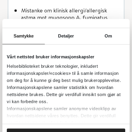
Mistanke om klinisk allergi/allergisk
astma mot muggsopp A. fumigatus
og/eller andre innendørs muggsopp.
Mistanke om allergisk bronkopulmonal
Samtykke
Detaljer
Om
aspergillose (ABPA).
Ved påvist sensibilisering mot A.
Vårt nettsted bruker informasjonskapsler
fumigatus-ekstrakt og klinisk mistanke
om allergisk bronkopulmonal
Helsebiblioteket bruker teknologier, inkludert
aspergillose (ABPA), kan
informasjonskapsler/«cookies» til å samle informasjon
allergenkomponenter analyseres for å
om deg for å kunne gi deg best mulig brukeropplevelse.
bestemme molekylær allergologisk
Informasjonskapslene samler statistikk om hvordan
sensibiliseringsproﬁl
nettsidene brukes. Dette gir verdifull innsikt som gjør at
vi kan forbedre oss.
Ved negativt (<0,10 kU/L) testresultat
Informasjonskapslene samler anonyme videoklipp av
mot ekstrakt fra A. fumigatus (m3) er
hvordan nettsidene våres benyttes. Dette gir verdifull
det ikke indikasjon for analyser av IgE
innsikt som gjør at vi kan forbedre oss.
mot allergenkomponenter i A.