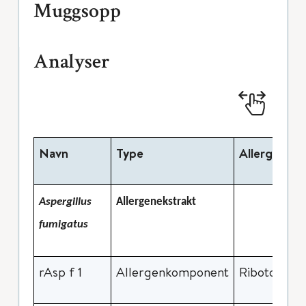
Muggsopp
Analyser
Navn
Type
Allergenmol
Aspergillus
Allergenekstrakt
fumigatus
rAsp f 1
Allergenkomponent
Ribotoxin