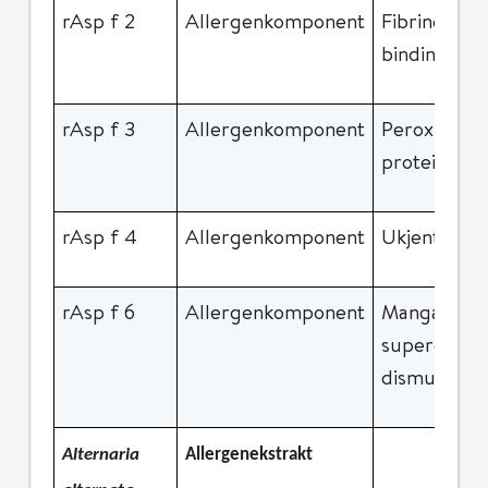
rAsp f 2
Allergenkomponent
Fibrinogen
binding pro
rAsp f 3
Allergenkomponent
Peroxisoma
protein
rAsp f 4
Allergenkomponent
Ukjent
rAsp f 6
Allergenkomponent
Mangan
superoxid
dismutase
Alternaria
Allergenekstrakt