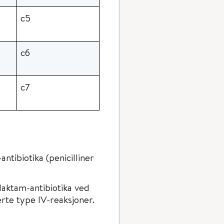
c5
c6
c7
tibiotika (penicilliner
alaktam-antibiotika ved
erte type IV-reaksjoner.