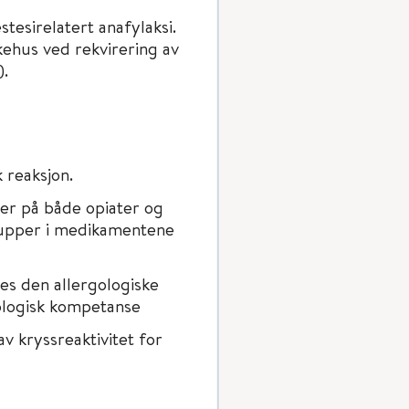
tesirelatert anafylaksi.
ehus ved rekvirering av
).
 reaksjon.
ner på både opiater og
upper i medikamentene
res den allergologiske
ologisk kompetanse
v kryssreaktivitet for