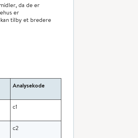
idler, da de er
kehus er
kan tilby et bredere
Analysekode
c1
c2