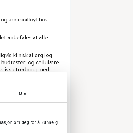
l og amoxicilloyl hos
et anbefales at alle
gvis klinisk allergi og
hudtester, og cellulære
logisk utredning med
entre med allergologisk
Om
perativ
rmasjon om deg for å kunne gi