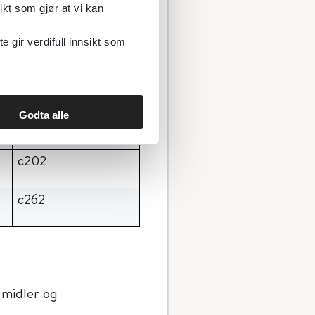
ikt som gjør at vi kan
Analysekode
gir verdifull innsikt som
c261
Godta alle
c260
c202
c262
 midler og