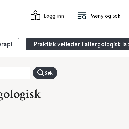
Logg inn
Meny og søk
erapi
Praktisk veileder i allergologisk l
Søk
rgologisk