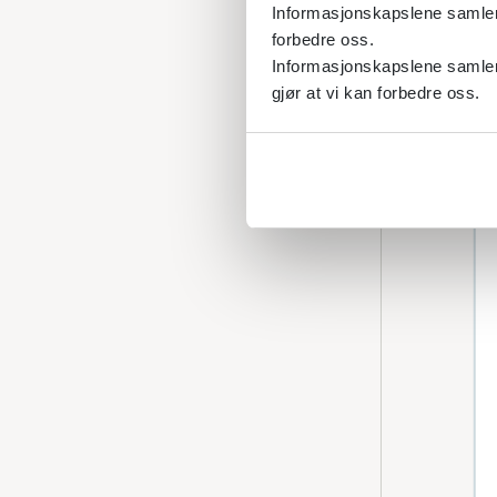
Informasjonskapslene samler s
forbedre oss.
Informasjonskapslene samler 
gjør at vi kan forbedre oss.