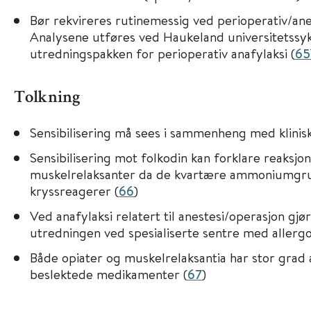
Bør rekvireres rutinemessig ved perioperativ/anes
Analysene utføres ved Haukeland universitetssyk
utredningspakken for perioperativ anafylaksi (
65
Tolkning
Sensibilisering må sees i sammenheng med klinisk
Sensibilisering mot folkodin kan forklare reaksjo
muskelrelaksanter da de kvartære ammoniumgr
kryssreagerer (
66
)
Ved anafylaksi relatert til anestesi/operasjon gjø
utredningen ved spesialiserte sentre med allerg
Både opiater og muskelrelaksantia har stor grad a
beslektede medikamenter (
67
)