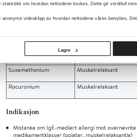
Analyser
tatistikk om hvordan nettsidene brukes. Dette gir verdifull inns
Navn
Klassifikasjon
anonyme videoklipp av hvordan nettsidene våres benyttes. Dette 
Folkodin
Antitussiva
Lagre
Morfin
Smertestillende
Suxamethonium
Muskelrelaksant
Rocuronium
Muskelrelaksant
Indikasjon
Mistanke om IgE-mediert allergi mot overnevnte
medikamentklasser (opiater, muskelrelaksantia)