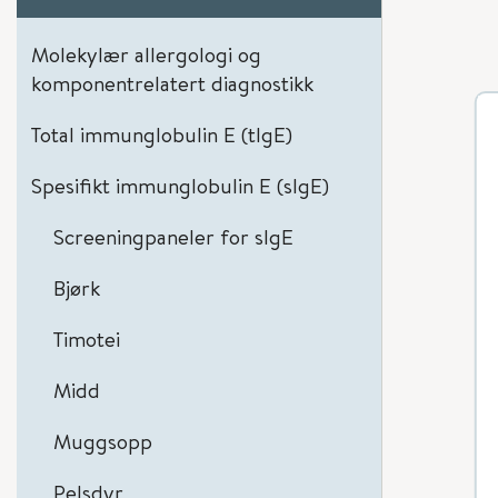
Molekylær allergologi og
komponentrelatert diagnostikk
Total immunglobulin E (tIgE)
Spesifikt immunglobulin E (sIgE)
Screeningpaneler for sIgE
Bjørk
Timotei
Midd
Muggsopp
Pelsdyr