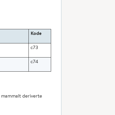
Kode
c73
c74
er mammalt deriverte