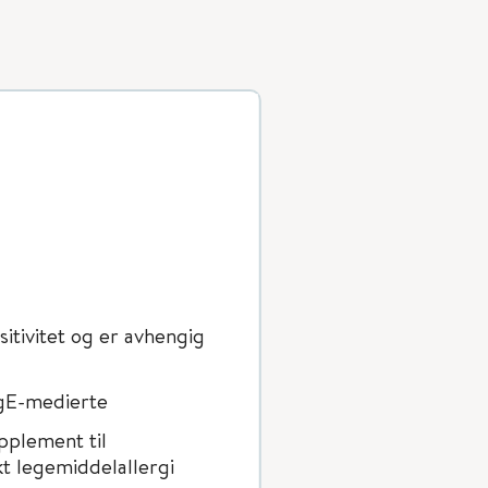
itivitet og er avhengig
IgE-medierte
pplement til
t legemiddelallergi