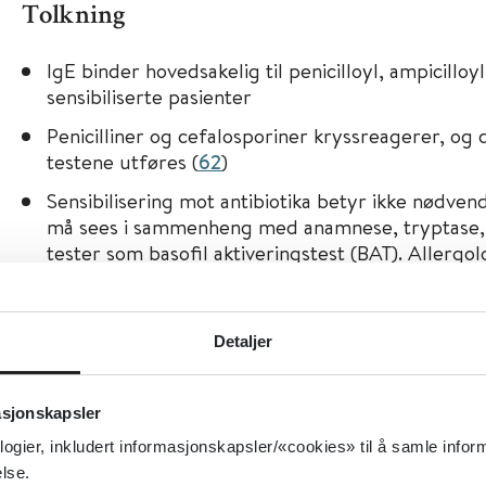
Tolkning
IgE binder hovedsakelig til penicilloyl, ampicilloy
sensibiliserte pasienter
Penicilliner og cefalosporiner kryssreagerer, og d
testene utføres (
62
)
Sensibilisering mot antibiotika betyr ikke nødvendi
må sees i sammenheng med anamnese, tryptase, 
tester som basoﬁl aktiveringstest (BAT). Allergo
eventuell provokasjon gjøres ved spesialiserte s
kompetanse. (
63
,
64
)
Detaljer
Legemidler ved utredning av perio
asjonskapsler
anafylaksi
logier, inkludert informasjonskapsler/«cookies» til å samle info
lse.