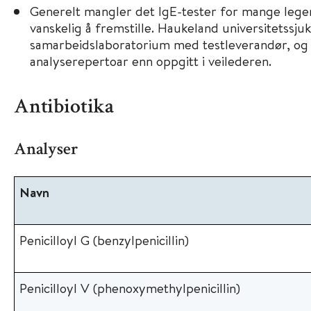
Generelt mangler det IgE-tester for mange legem
vanskelig å fremstille. Haukeland universitetssju
samarbeidslaboratorium med testleverandør, og 
analyserepertoar enn oppgitt i veilederen.
Antibiotika
Analyser
Navn
Penicilloyl G (benzylpenicillin)
Penicilloyl V (phenoxymethylpenicillin)