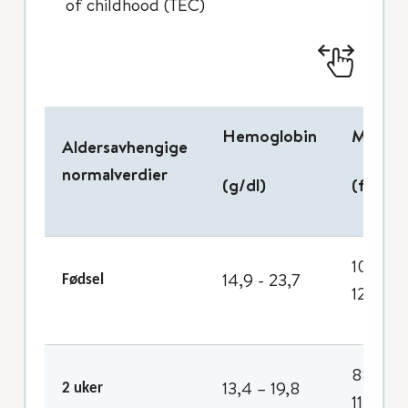
of childhood (TEC)
Hemoglobin
MCV
Aldersavhengige
normalverdier
(g/dl)
(fl)
100 -
14,9 - 23,7
Fødsel
125
88 -
13,4 – 19,8
2 uker
110