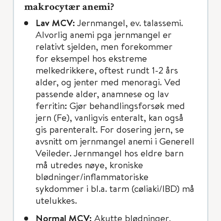
makrocytær anemi?
Lav MCV:
Jernmangel, ev. talassemi.
Alvorlig anemi pga jernmangel er
relativt sjelden, men forekommer
for eksempel hos ekstreme
melkedrikkere, oftest rundt 1-2 års
alder, og jenter med menoragi. Ved
passende alder, anamnese og lav
ferritin: Gjør behandlingsforsøk med
jern (Fe), vanligvis enteralt, kan også
gis parenteralt. For dosering jern, se
avsnitt om jernmangel anemi i Generell
Veileder. Jernmangel hos eldre barn
må utredes nøye, kroniske
blødninger/inflammatoriske
sykdommer i bl.a. tarm (cøliaki/IBD) må
utelukkes.
Normal MCV:
Akutte blødninger,