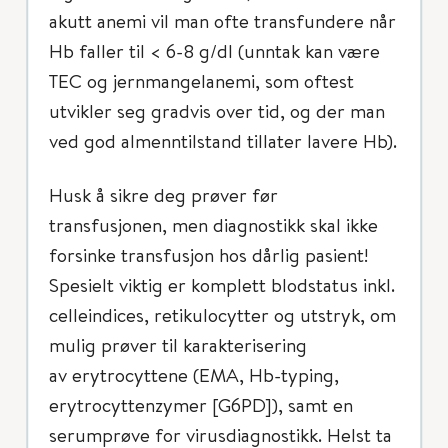
akutt anemi vil man ofte transfundere når
Hb faller til < 6-8 g/dl (unntak kan være
TEC og jernmangelanemi, som oftest
utvikler seg gradvis over tid, og der man
ved god almenntilstand tillater lavere Hb).
Husk å sikre deg prøver før
transfusjonen, men diagnostikk skal ikke
forsinke transfusjon hos dårlig pasient!
Spesielt viktig er komplett blodstatus inkl.
celleindices, retikulocytter og utstryk, om
mulig prøver til karakterisering
av erytrocyttene (EMA, Hb-typing,
erytrocyttenzymer [G6PD]), samt en
serumprøve for virusdiagnostikk. Helst ta