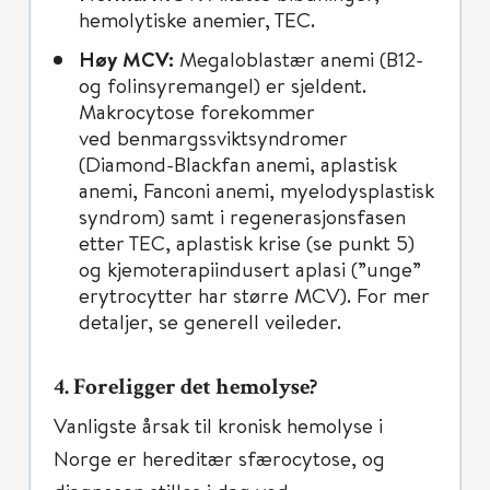
hemolytiske anemier, TEC.
Høy MCV:
Megaloblastær anemi (B12-
og folinsyremangel) er sjeldent.
Makrocytose forekommer
ved benmargssviktsyndromer
(Diamond-Blackfan anemi, aplastisk
anemi, Fanconi anemi, myelodysplastisk
syndrom) samt i regenerasjonsfasen
etter TEC, aplastisk krise (se punkt 5)
og kjemoterapiindusert aplasi (”unge”
erytrocytter har større MCV). For mer
detaljer, se generell veileder.
4. Foreligger det hemolyse?
Vanligste årsak til kronisk hemolyse i
Norge er hereditær sfærocytose, og