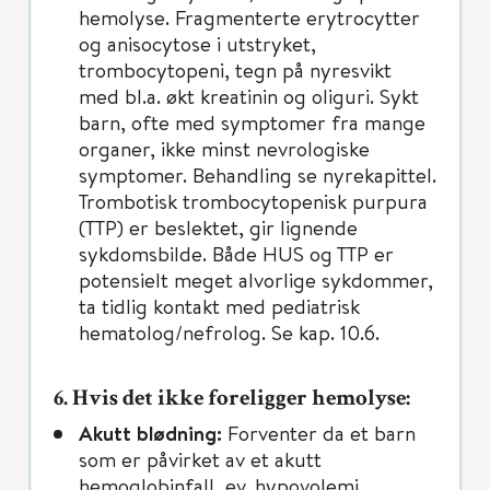
hemolyse. Fragmenterte erytrocytter
og anisocytose i utstryket,
trombocytopeni, tegn på nyresvikt
med bl.a. økt kreatinin og oliguri. Sykt
barn, ofte med symptomer fra mange
organer, ikke minst nevrologiske
symptomer. Behandling se nyrekapittel.
Trombotisk trombocytopenisk purpura
(TTP) er beslektet, gir lignende
sykdomsbilde. Både HUS og TTP er
potensielt meget alvorlige sykdommer,
ta tidlig kontakt med pediatrisk
hematolog/nefrolog. Se kap. 10.6.
6. Hvis det ikke foreligger hemolyse:
Akutt blødning:
Forventer da et barn
som er påvirket av et akutt
hemoglobinfall, ev. hypovolemi.