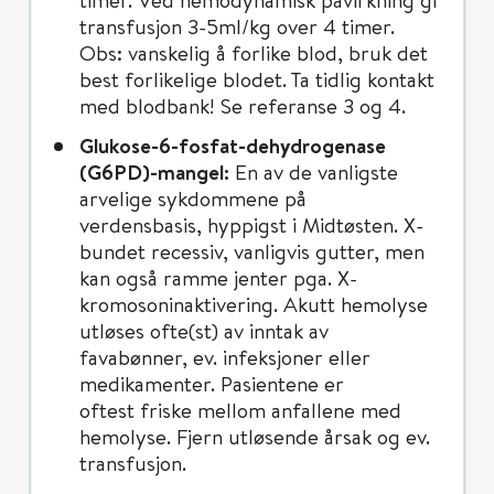
transfusjon 3-5ml/kg over 4 timer.
Obs: vanskelig å forlike blod, bruk det
best forlikelige blodet. Ta tidlig kontakt
med blodbank! Se referanse 3 og 4.
Glukose-6-fosfat-dehydrogenase
(G6PD)-mangel:
En av de vanligste
arvelige sykdommene på
verdensbasis, hyppigst i Midtøsten. X-
bundet recessiv, vanligvis gutter, men
kan også ramme jenter pga. X-
kromosoninaktivering. Akutt hemolyse
utløses ofte(st) av inntak av
favabønner, ev. infeksjoner eller
medikamenter. Pasientene er
oftest friske mellom anfallene med
hemolyse. Fjern utløsende årsak og ev.
transfusjon.