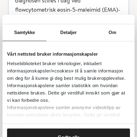
diagnosen stilles i dag ved
flowcytometrisk eosin-5-maleimid (EMA)-
bindingstest¨(utføres ved St. Olavs
hospital eller OUS). I andre etniske
Samtykke
Detaljer
Om
grupper er talassemi og sigdcelleanemi
vanligere årsaker til hemolyse
Vårt nettsted bruker informasjonskapsler
Ved hemolyse forventer vi:
Helsebiblioteket bruker teknologier, inkludert
informasjonskapsler/«cookies» til å samle informasjon
Forhøyede retikulocytter og økt
om deg for å kunne gi deg best mulig brukeropplevelse.
bilirubin
Informasjonskapslene samler statistikk om hvordan
nettsidene brukes. Dette gir verdifull innsikt som gjør at
Haptoglobin (ev. lav) og LD (ev. økt) kan
vi kan forbedre oss.
styrke mistanken om hemolyse, men er
Informasjonskapslene samler anonyme videoklipp av
uspesifikke. Lav haptoglobin er
hvordan nettsidene våres benyttes. Dette gir verdifull
ikke bevisende for hemolyse, spesielt
innsikt som gjør at vi kan forbedre oss.
ikke hos nyfødte/spedbarn som har
svært lave normalverdier (se kap. 1.6 i