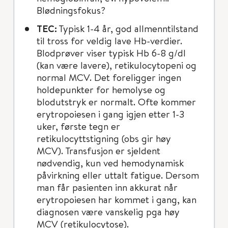
Blødningsfokus?
TEC:
Typisk 1-4 år, god allmenntilstand
til tross for veldig lave Hb-verdier.
Blodprøver viser typisk Hb 6-8 g/dl
(kan være lavere), retikulocytopeni og
normal MCV. Det foreligger ingen
holdepunkter for hemolyse og
blodutstryk er normalt. Ofte kommer
erytropoiesen i gang igjen etter 1-3
uker, første tegn er
retikulocyttstigning (obs gir høy
MCV). Transfusjon er sjeldent
nødvendig, kun ved hemodynamisk
påvirkning eller uttalt fatigue. Dersom
man får pasienten inn akkurat når
erytropoiesen har kommet i gang, kan
diagnosen være vanskelig pga høy
MCV (retikulocytose).