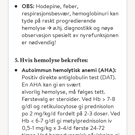
OBS:
Hodepine, feber,
respirasjonsbesvær, hemoglobinuri kan
tyde på raskt progredierende
hemolyse 🡪 ø.hj. diagnostikk og nøye
observasjon spesielt av nyrefunksjonen
er nødvendig!
5. Hvis hemolyse bekreftes:
Autoimmun hemolytisk anemi (AHA):
Positiv direkte antiglobulin test (DAT).
En AHA kan gi en svært
alvorlig hemolyse, må følges tett.
Førstevalg er steroider. Ved Hb > 7-8
g/dl og retikulocytose gi prednisolon
po 2 mg/kg/d fordelt på 2-3 doser. Ved
Hb < 6-7 g/dl gi metylprednisolon iv
0,5-1 mg/kg x 3-4/d første 24-72
timer. Ved hemodynamisk påvirkning gi