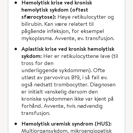
Hemolytisk krise ved kronisk
hemolytisk sykdom (oftest
sfærocytose):
Høye retikulocytter og
bilirubin. Kan være relatert til
pågående infeksjon, for eksempel
mykoplasma. Avvente, ev. transfusjon.
Aplastisk krise ved kronisk hemolytisk
sykdom:
Her er retikulocyttene lave (til
tross for den
underliggende sykdommen). Ofte
utløst av parvovirus B19, i så fall ev.
også nedsatt trombocytter. Diagnosen
er initialt vanskelig dersom den
kroniske sykdommen ikke var kjent på
forhånd. Avvente, hvis nødvendig
transfusjon.
Hemolytisk uremisk syndrom (HUS):
Multiorgansykdom, mikroangiopatisk