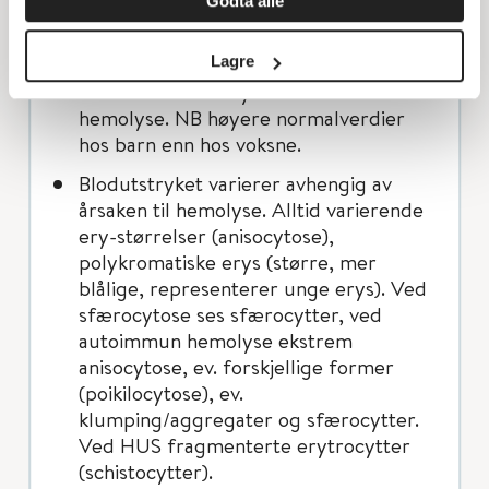
Godta alle
generell veileder). Haptoglobin kan
også være normal ved samtidig
inflammasjon. LD er uspesifikk, men vil
Lagre
oftest være forhøyet ved akutt
hemolyse. NB høyere normalverdier
hos barn enn hos voksne.
Blodutstryket varierer avhengig av
årsaken til hemolyse. Alltid varierende
ery-størrelser (anisocytose),
polykromatiske erys (større, mer
blålige, representerer unge erys). Ved
sfærocytose ses sfærocytter, ved
autoimmun hemolyse ekstrem
anisocytose, ev. forskjellige former
(poikilocytose), ev.
klumping/aggregater og sfærocytter.
Ved HUS fragmenterte erytrocytter
(schistocytter).