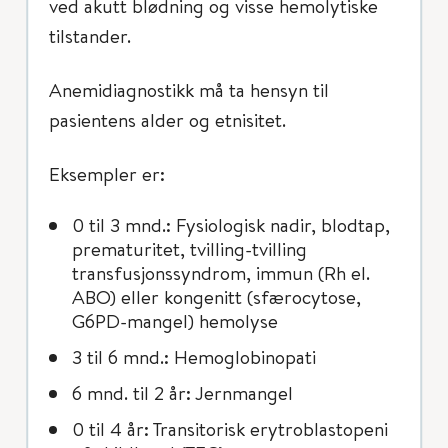
ved akutt blødning og visse hemolytiske
tilstander.
Anemidiagnostikk må ta hensyn til
pasientens alder og etnisitet.
Eksempler er:
0 til 3 mnd.: Fysiologisk nadir, blodtap,
prematuritet, tvilling-tvilling
transfusjonssyndrom, immun (Rh el.
ABO) eller kongenitt (sfærocytose,
G6PD-mangel) hemolyse
3 til 6 mnd.: Hemoglobinopati
6 mnd. til 2 år: Jernmangel
0 til 4 år: Transitorisk erytroblastopeni