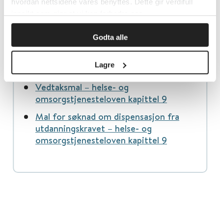
hvordan nettsidene våres benyttes. Dette gir verdifull
innsikt som gjør at vi kan forbedre oss.
Sist faglig oppdatert: 01.07.2015
Godta alle
Mal for enkeltmelding – helse- og
Lagre
omsorgstjenesteloven kapittel 9
Vedtaksmal – helse- og
omsorgstjenesteloven kapittel 9
Mal for søknad om dispensasjon fra
utdanningskravet – helse- og
omsorgstjenesteloven kapittel 9