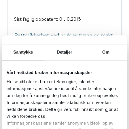
Sist faglig oppdatert: 01.10.2015
Rettssikkerhet ved bruk av tvang og makt
overfor enkelte personer med psykisk
utviklingshemming – helse- og
Samtykke
Detaljer
Om
omsorgstjenesteloven kapittel 9 –
Rundskriv
Vårt nettsted bruker informasjonskapsler
Helsebiblioteket bruker teknologier, inkludert
informasjonskapsler/«cookies» til å samle informasjon
om deg for å kunne gi deg best mulig brukeropplevelse.
Informasjonskapslene samler statistikk om hvordan
nettsidene brukes. Dette gir verdifull innsikt som gjør at
Søknadsmaler for melding, vedtak
vi kan forbedre oss.
og dispensasjon
Informasjonskapslene samler anonyme videoklipp av