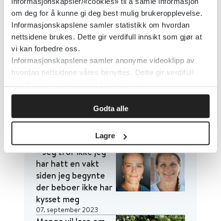
Skarsaune har intervjuet 16 ansatte og
informasjonskapsler/«cookies» til å samle informasjon
pårørende. I en ny vitenskapelig artikkel i
om deg for å kunne gi deg best mulig brukeropplevelse.
Informasjonskapslene samler statistikk om hvordan
Tidsskrift for omsorgsforskning skriver
nettsidene brukes. Dette gir verdifull innsikt som gjør at
forfatterne om hvordan respektfull omsorg
vi kan forbedre oss.
kan bidra til brukermedvirkning.
Informasjonskapslene samler anonyme videoklipp av
hvordan nettsidene våres benyttes. Dette gir verdifull
innsikt som gjør at vi kan forbedre oss.
Godta alle
Lagre
– Jeg tror ikke jeg
har hatt en vakt
siden jeg begynte
der beboer ikke har
kysset meg
07. september 2023
Mange vil lese om