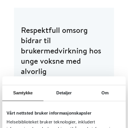
Respektfull omsorg
bidrar til
brukermedvirkning hos
unge voksne med
alvorlig
utviklingshemming
03. januar 2025
Samtykke
Detaljer
Om
«Man merker det fort om noe ikke passer
henne», sier en ansatt som jobber med
unge voksne med alvorlig
Vårt nettsted bruker informasjonskapsler
utviklingshemming. Gjermestad, Larsen og
Helsebiblioteket bruker teknologier, inkludert