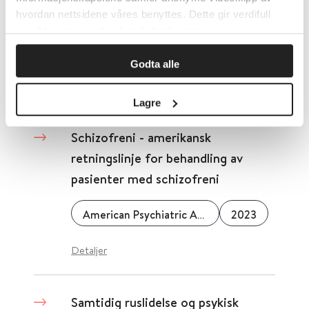
Selvmord – Veileder om
hvordan nettsidene våres benyttes. Dette gir verdifull
ivaretakelse av etterlatte ved
innsikt som gjør at vi kan forbedre oss.
selvmord
Godta alle
Helsedirektoratet
2011
Lagre
Schizofreni - amerikansk
retningslinje for behandling av
pasienter med schizofreni
American Psychiatric Association
2023
Detaljer
Samtidig ruslidelse og psykisk