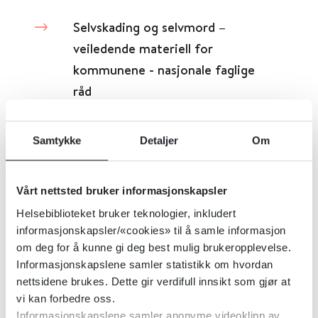
Selvskading og selvmord –
veiledende materiell for
kommunene - nasjonale faglige
råd
Helsedirektoratet
2021
Samtykke
Detaljer
Om
Selvmordsforebygging i psykisk
Vårt nettsted bruker informasjonskapsler
helsevern og tverrfaglig
Helsebiblioteket bruker teknologier, inkludert
spesialisert rusbehandling (TSB)
informasjonskapsler/«cookies» til å samle informasjon
om deg for å kunne gi deg best mulig brukeropplevelse.
Helsedirektoratet
2024
Informasjonskapslene samler statistikk om hvordan
nettsidene brukes. Dette gir verdifull innsikt som gjør at
vi kan forbedre oss.
Informasjonskapslene samler anonyme videoklipp av