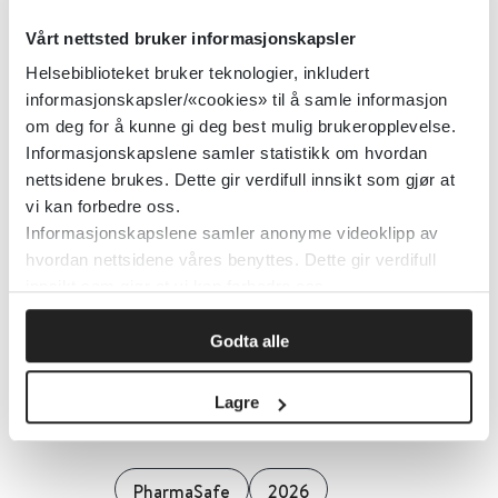
Vårt nettsted bruker informasjonskapsler
Flaskemating
Helsebiblioteket bruker teknologier, inkludert
informasjonskapsler/«cookies» til å samle informasjon
PharmaSafe
2024
om deg for å kunne gi deg best mulig brukeropplevelse.
Informasjonskapslene samler statistikk om hvordan
nettsidene brukes. Dette gir verdifull innsikt som gjør at
vi kan forbedre oss.
Forstoppelse hos barn: råd fra
Informasjonskapslene samler anonyme videoklipp av
Pharmasafe
hvordan nettsidene våres benyttes. Dette gir verdifull
innsikt som gjør at vi kan forbedre oss.
PharmaSafe
2025
Godta alle
Forstoppelse hos gravide og
Lagre
ammende
PharmaSafe
2026