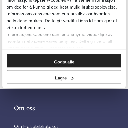
PharmaSafe
2026
informasjonskapsler/«cookies» til å samle informasjon
om deg for å kunne gi deg best mulig brukeropplevelse.
Informasjonskapslene samler statistikk om hvordan
nettsidene brukes. Dette gir verdifull innsikt som gjør at
Bleieutslett hos barn
vi kan forbedre oss.
Informasjonskapslene samler anonyme videoklipp av
PharmaSafe
2025
hvordan nettsidene våres benyttes. Dette gir verdifull
innsikt som gjør at vi kan forbedre oss.
Godta alle
Lagre
Om oss
Om Helsebiblioteket