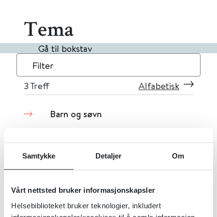
Tema
Gå til bokstav
Filter
3
Treff
Alfabetisk
Barn og søvn
PharmaSafe
2026
Samtykke
Detaljer
Om
Barnemark (Foreldrebrosjyre,
Vårt nettsted bruker informasjonskapsler
PharmaSafe)
Helsebiblioteket bruker teknologier, inkludert