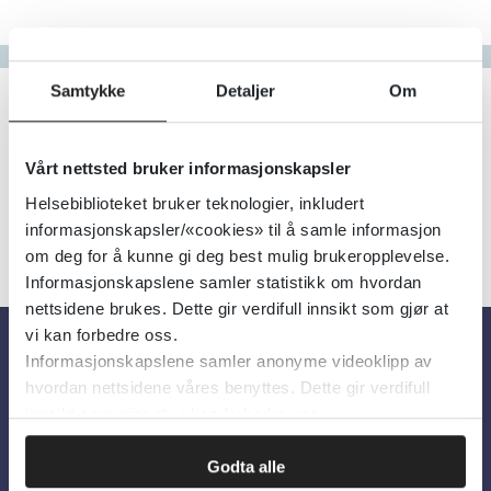
Gå til bokstav
Filter
Samtykke
Detaljer
Om
3
Treff
Alfabetisk
Vårt nettsted bruker informasjonskapsler
Helsebiblioteket bruker teknologier, inkludert
informasjonskapsler/«cookies» til å samle informasjon
om deg for å kunne gi deg best mulig brukeropplevelse.
Informasjonskapslene samler statistikk om hvordan
nettsidene brukes. Dette gir verdifull innsikt som gjør at
vi kan forbedre oss.
Informasjonskapslene samler anonyme videoklipp av
Om oss
hvordan nettsidene våres benyttes. Dette gir verdifull
innsikt som gjør at vi kan forbedre oss.
Om Helsebiblioteket
Godta alle
Personvern og informasjonskapsler