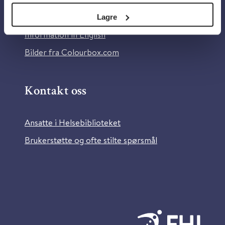
Tilgjengelighetserklæring
Lagre
Information in English
Bilder fra Colourbox.com
Kontakt oss
Ansatte i Helsebiblioteket
Brukerstøtte og ofte stilte spørsmål