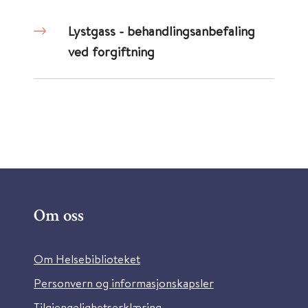
Lystgass - behandlingsanbefaling
ved forgiftning
Om oss
Om Helsebiblioteket
Personvern og informasjonskapsler
Tilgjengelighetserklæring