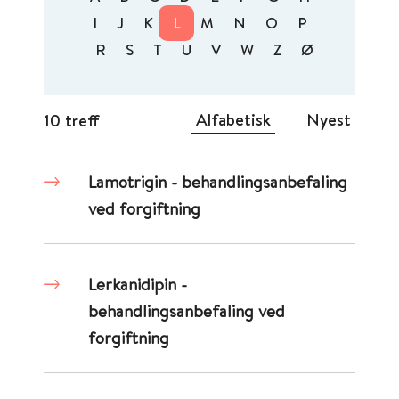
I
J
K
L
M
N
O
P
R
S
T
U
V
W
Z
Ø
Alfabetisk
Nyest
10 treff
Lamotrigin - behandlingsanbefaling
ved forgiftning
Lerkanidipin -
behandlingsanbefaling ved
forgiftning