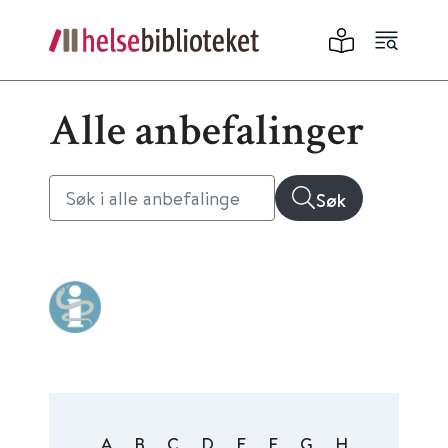
Alle anbefalinger
Søk
A
B
C
D
E
F
G
H