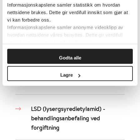
forgiftning
Informasjonskapslene samler statistikk om hvordan
nettsidene brukes. Dette gir verdifull innsikt som gjør at
vi kan forbedre oss.
Litium - behandlingsanbefaling ved
Informasjonskapslene samler anonyme videoklipp av
hvordan nettsidene våres benyttes. Dette gir verdifull
forgiftning
innsikt som gjør at vi kan forbedre oss.
Godta alle
Litiumionbatteri, brann,
behandlingsanbefaling ved
Lagre
forgiftning
LSD (lysergsyredietylamid) -
behandlingsanbefaling ved
forgiftning