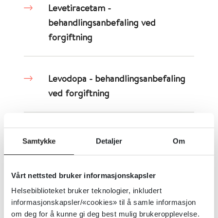
Levetiracetam -
behandlingsanbefaling ved
forgiftning
Levodopa - behandlingsanbefaling
ved forgiftning
Levotyroksin -
Samtykke
Detaljer
Om
behandlingsanbefaling ved
forgiftning
Vårt nettsted bruker informasjonskapsler
Helsebiblioteket bruker teknologier, inkludert
informasjonskapsler/«cookies» til å samle informasjon
Lewisitt - behandlingsanbefaling ved
om deg for å kunne gi deg best mulig brukeropplevelse.