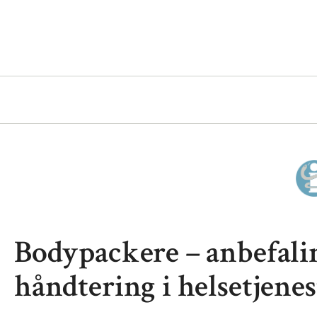
Bodypackere – anbefal
håndtering i helsetjene