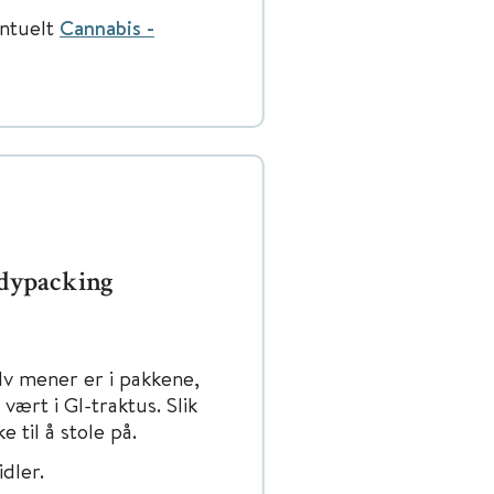
entuelt
Cannabis -
odypacking
lv mener er i pakkene,
ært i GI-traktus. Slik
 til å stole på.
dler.