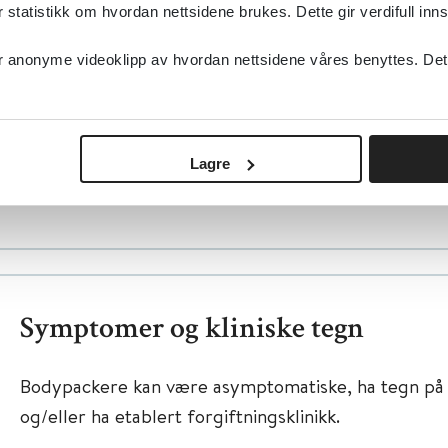
skade.
tatistikk om hvordan nettsidene brukes. Dette gir verdifull inns
Bruk av midler som hemmer tarmpassasjen (eks. 
anonyme videoklipp av hvordan nettsidene våres benyttes. Dette 
antikolinergika).
Tidligere abdominal kirurgi.
Negativ urinscreening som etterfølges av positiv
Lagre
Gravide bodypackere.
Symptomer og kliniske tegn
Bodypackere kan være asymptomatiske, ha tegn på o
og/eller ha etablert forgiftningsklinikk.