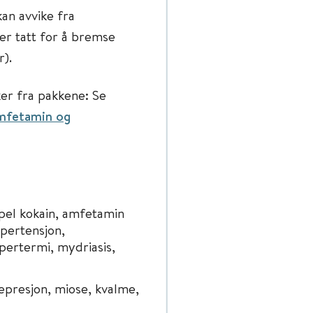
an avvike fra
 er tatt for å bremse
r).
ker fra pakkene: Se
mfetamin og
pel kokain, amfetamin
ypertensjon,
ypertermi, mydriasis,
epresjon, miose, kvalme,