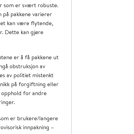
er som er svært robuste.
en på pakkene varierer
det kan være flytende,
. Dette kan gjøre
tene er å få pakkene ut
ngå obstruksjon av
s av politiet mistenkt
nikk på forgiftning eller
r opphold for andre
ringer.
 som er brukere/langere
ovisorisk innpakning –