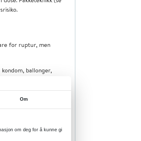
gsrisiko.
fare for ruptur, men
 kondom, ballonger,
t i mer enn 5 dager (økt
Om
t etter passasje av
er i varetekt).
rmasjon om deg for å kunne gi
pakker med tydelig