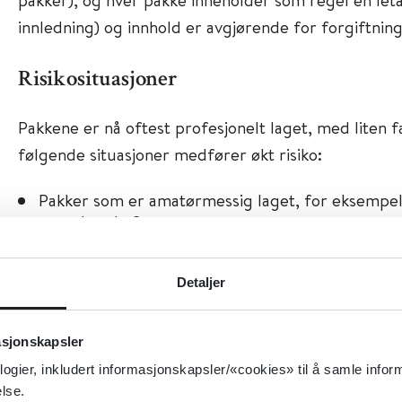
innledning) og innhold er avgjørende for forgiftnin
Risikosituasjoner
Pakkene er nå oftest profesjonelt laget, med liten 
følgende situasjoner medfører økt risiko:
Pakker som er amatørmessig laget, for eksempel
tape, hanskefingre.
Store og mange pakker (> 50 stk).
Pakker med lang oppholdstid i GI-traktus, spesiel
Detaljer
fare for ruptur).
Pakker som «resirkuleres», dvs. som inntas på nyt
asjonskapsler
tarmkanalen (oftest under transport/ flyreiser ell
logier, inkludert informasjonskapsler/«cookies» til å samle info
Fragmenter av pakker i avføring eller kvitterte 
lse.