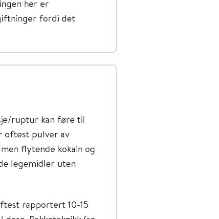
ningen her er
iftninger fordi det
je/ruptur kan føre til
r oftest pulver av
 men flytende kokain og
de legemidler uten
ftest rapportert 10-15
l dose. Pakketeknikk (se