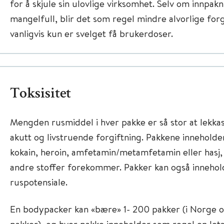
for å skjule sin ulovlige virksomhet. Selv om innpak
mangelfull, blir det som regel mindre alvorlige forg
vanligvis kun er svelget få brukerdoser.
Toksisitet
Mengden rusmiddel i hver pakke er så stor at lekkas
akutt og livstruende forgiftning. Pakkene inneholde
kokain, heroin, amfetamin/metamfetamin eller hasj,
andre stoffer forekommer. Pakker kan også innehol
ruspotensiale.
En bodypacker kan «bære» 1- 200 pakker (i Norge o
pakker), og hver pakke inneholder som regel en leta