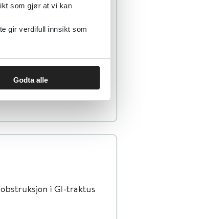
ikt som gjør at vi kan
opioider og
gir verdifull innsikt som
 screeningtest.
Godta alle
bstruksjon i GI-traktus