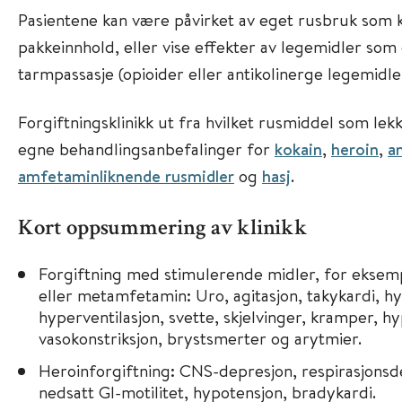
Pasientene kan være påvirket av eget rusbruk som k
pakkeinnhold, eller vise effekter av legemidler som
tarmpassasje (opioider eller antikolinerge legemidle
Forgiftningsklinikk ut fra hvilket rusmiddel som lek
egne behandlingsanbefalinger for
kokain
,
heroin
,
a
amfetaminliknende rusmidler
og
hasj
.
Kort oppsummering av klinikk
Forgiftning med stimulerende midler, for eksem
eller metamfetamin: Uro, agitasjon, takykardi, h
hyperventilasjon, svette, skjelvinger, kramper, h
vasokonstriksjon, brystsmerter og arytmier.
Heroinforgiftning: CNS-depresjon, respirasjonsd
nedsatt GI-motilitet, hypotensjon, bradykardi.