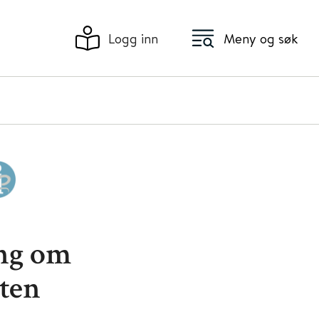
Logg inn
Meny og søk
ing om
sten