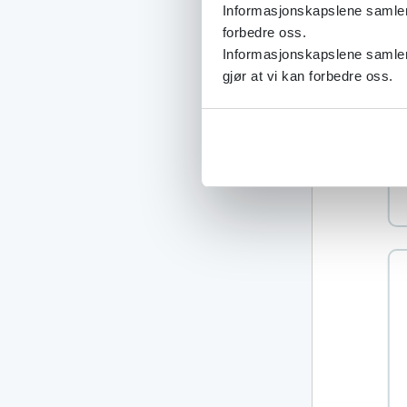
Informasjonskapslene samler s
forbedre oss.
Informasjonskapslene samler 
gjør at vi kan forbedre oss.