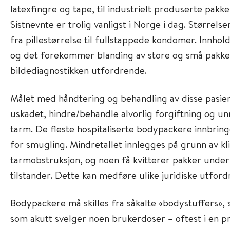
latexfingre og tape, til industrielt produserte pakk
Sistnevnte er trolig vanligst i Norge i dag. Størrels
fra pillestørrelse til fullstappede kondomer. Innhol
og det forekommer blanding av store og små pakker
bildediagnostikken utfordrende.
Målet med håndtering og behandling av disse pasien
uskadet, hindre/behandle alvorlig forgiftning og un
tarm. De fleste hospitaliserte bodypackere innbringe
for smugling. Mindretallet innlegges på grunn av kli
tarmobstruksjon, og noen få kvitterer pakker unde
tilstander. Dette kan medføre ulike juridiske utford
Bodypackere må skilles fra såkalte «bodystuffers»,
som akutt svelger noen brukerdoser – oftest i en pr