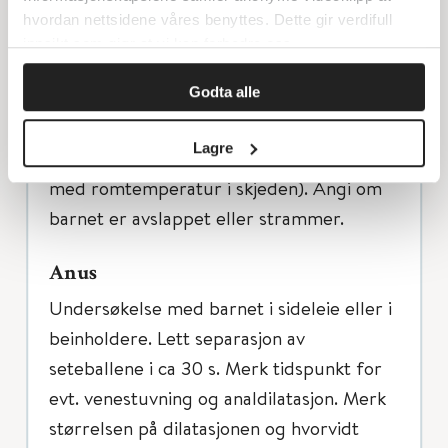
gjentas i kne-albue leie. Alternativt kan
hvordan nettsidene våres benyttes. Dette gir verdifull
man etter pubertet bruke fuktet
innsikt som gjør at vi kan forbedre oss.
vattpinne for å løfte på hymen, men ikke
Godta alle
hos prepubertale da berøring av hymen
er smertefult. Man kan i stedet bruke
Lagre
«floating» teknikk (fyll fysiologisk saltvann
med romtemperatur i skjeden). Angi om
barnet er avslappet eller strammer.
Anus
Undersøkelse med barnet i sideleie eller i
beinholdere. Lett separasjon av
seteballene i ca 30 s. Merk tidspunkt for
evt. venestuvning og analdilatasjon. Merk
størrelsen på dilatasjonen og hvorvidt