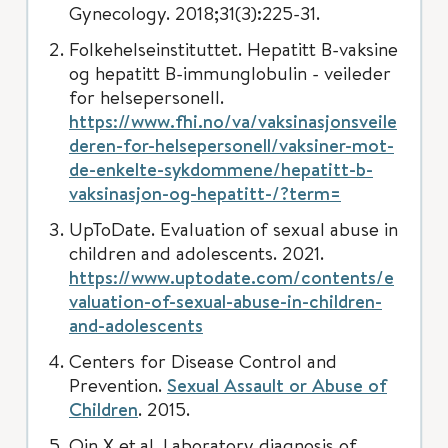
Gynecology. 2018;31(3):225-31.
Folkehelseinstituttet. Hepatitt B-vaksine
og hepatitt B-immunglobulin - veileder
for helsepersonell.
https://www.fhi.no/va/vaksinasjonsveile
deren-for-helsepersonell/vaksiner-mot-
de-enkelte-sykdommene/hepatitt-b-
vaksinasjon-og-hepatitt-/?term=
UpToDate. Evaluation of sexual abuse in
children and adolescents. 2021.
https://www.uptodate.com/contents/e
valuation-of-sexual-abuse-in-children-
and-adolescents
Centers for Disease Control and
Prevention.
Sexual Assault or Abuse of
Children
. 2015.
Qin X et.al. Laboratory diagnosis of