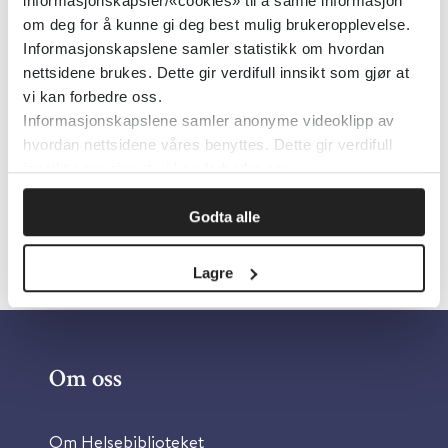
PharmaSafe
2024
informasjonskapsler/«cookies» til å samle informasjon
om deg for å kunne gi deg best mulig brukeropplevelse.
Informasjonskapslene samler statistikk om hvordan
nettsidene brukes. Dette gir verdifull innsikt som gjør at
Tett nese hos barn
vi kan forbedre oss.
Informasjonskapslene samler anonyme videoklipp av
PharmaSafe
2023
hvordan nettsidene våres benyttes. Dette gir verdifull
innsikt som gjør at vi kan forbedre oss.
Godta alle
Lagre
Om oss
Om Helsebiblioteket