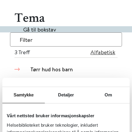
Tema
Gå til bokstav
Filter
3
Treff
Alfabetisk
Tørr hud hos barn
PharmaSafe
2025
Samtykke
Detaljer
Om
Tett nese og forkjølelse hos
Vårt nettsted bruker informasjonskapsler
gravide
Helsebiblioteket bruker teknologier, inkludert