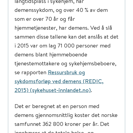
langtidsplass i sykehjem, har
demenssykdom, og over 40 % av dem
som er over 70 år og får
hjemmetjenester, har demens. Ved å slå
sammen disse tallene kan det anslås at det
i 2015 var om lag 71 000 personer med
demens blant hjemmeboende
tjenestemottakere og sykehjemsbeboere,
se rapporten
Ressursbruk og
sykdomsforløp ved demens (REDIC,
2015) (sykehuset-innlandet.no)
.
Det er beregnet at en person med
demens gjennomsnittlig koster det norske
samfunnet 362 800 kroner per år. Det
innebærer at de totale helse- og