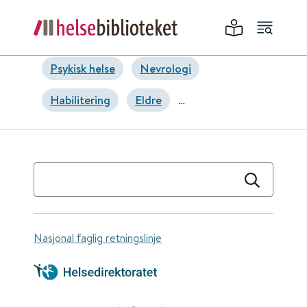
Psykisk helse
Nevrologi
Habilitering
Eldre
Helsefremmende og forebyggende
tiltak
Alderspsykiatri
Sykepleie
Samfunnsmedisin og folkehelse
Psykisk helsearbeid
Nasjonal faglig retningslinje