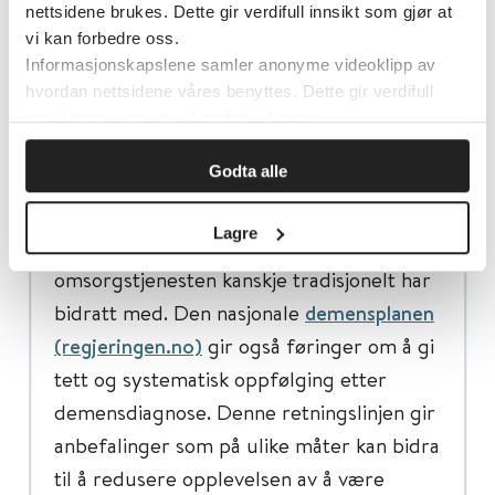
Perioden etter at en demensdiagnose er
nettsidene brukes. Dette gir verdifull innsikt som gjør at
vi kan forbedre oss.
stilt, er ofte beskrevet som "den stille
Informasjonskapslene samler anonyme videoklipp av
fasen" fordi mange personer med demens
hvordan nettsidene våres benyttes. Dette gir verdifull
og deres pårørende opplever et fravær
innsikt som gjør at vi kan forbedre oss.
av involvering fra helse- og
Godta alle
omsorgstjenesten, og at "ingenting skjer".
De pårørende etterspør en større grad av
Lagre
aktiv involvering enn det som helse- og
omsorgstjenesten kanskje tradisjonelt har
bidratt med. Den nasjonale
demensplanen
(regjeringen.no)
gir også føringer om å gi
tett og systematisk oppfølging etter
demensdiagnose. Denne retningslinjen gir
anbefalinger som på ulike måter kan bidra
til å redusere opplevelsen av å være