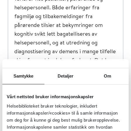
helsepersonell. Både erfaringer fra
fagmiljø og tilbakemeldinger fra
pårørende tilsier at bekymringer om
kognitiv svikt lett bagatelliseres av
helsepersonell, og at utredning og
diagnostisering av demens i mange tilfelle
skjer for sent i sykdomsforløpet. Det kan
skyldes at mange fortsatt har en
Samtykke
Detaljer
Om
oppfatning om at forløpet av demens ikke
kan påvirkes eller behandles.
Vårt nettsted bruker informasjonskapsler
Systematisk oppfølging etter
Helsebiblioteket bruker teknologier, inkludert
informasjonskapsler/«cookies» til å samle informasjon
demensdiagnose
om deg for å kunne gi deg best mulig brukeropplevelse.
Informasjonskapslene samler statistikk om hvordan