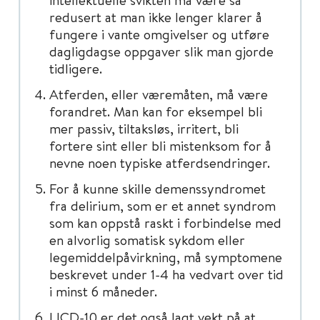
redusert at man ikke lenger klarer å
fungere i vante omgivelser og utføre
dagligdagse oppgaver slik man gjorde
tidligere.
Atferden, eller væremåten, må være
forandret. Man kan for eksempel bli
mer passiv, tiltaksløs, irritert, bli
fortere sint eller bli mistenksom for å
nevne noen typiske atferdsendringer.
For å kunne skille demenssyndromet
fra delirium, som er et annet syndrom
som kan oppstå raskt i forbindelse med
en alvorlig somatisk sykdom eller
legemiddelpåvirkning, må symptomene
beskrevet under 1-4 ha vedvart over tid
i minst 6 måneder.
I ICD-10 er det også lagt vekt på at