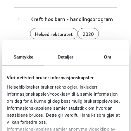
Kreft hos barn - handlingsprogram
Helsedirektoratet
2020
Kosthold ved diagnoser og
Samtykke
Detaljer
Om
sykdomstilstander - nasjonale
faglige råd
Vårt nettsted bruker informasjonskapsler
Helsebiblioteket bruker teknologier, inkludert
Helsedirektoratet
2022
informasjonskapsler/«cookies» til å samle informasjon
om deg for å kunne gi deg best mulig brukeropplevelse.
Informasjonskapslene samler statistikk om hvordan
Kvinnesykdommer -
nettsidene brukes. Dette gir verdifull innsikt som gjør at
prioriteringsveileder
vi kan forbedre oss.
Informasjonskapslene samler anonyme videoklipp av