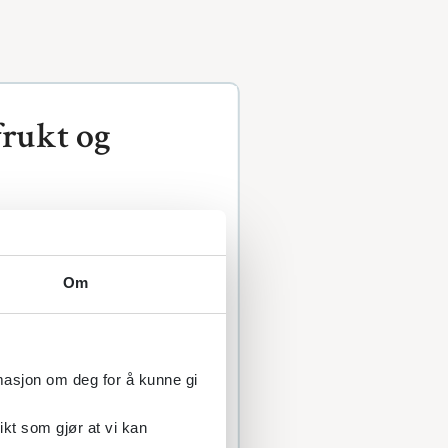
frukt og
 til antioksidanter,
Om
. Kun de matvarene og
ksjon hos den enkelte
mulig variert kosthold.
ling med koking, steking
rmasjon om deg for å kunne gi
r juice er pasteurisering
ikt som gjør at vi kan
 Slike tiltak vil