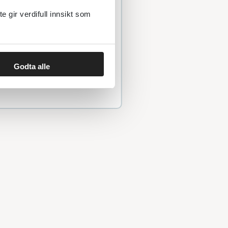
grad.
gir verdifull innsikt som
av enkelte frukter og
as, jordbær og rød
 og mindre doser
Godta alle