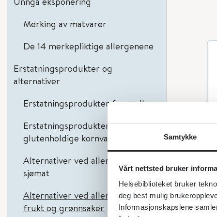
Unngå eksponering
Merking av matvarer
De 14 merkepliktige allergenene
Erstatningsprodukter og
alternativer
Erstatningsprodukter for melk
Erstatningsprodukter for
glutenholdige kornvarer
Samtykke
Alternativer ved allergi mot
Vårt nettsted bruker inform
sjømat
Helsebiblioteket bruker tekno
Alternativer ved allergi mot
deg best mulig brukeroppleve
frukt og grønnsaker
Informasjonskapslene samler s