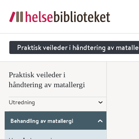
Praktisk veileder i håndtering av matalle
Forord
Praktisk veileder i
Introduksjon
håndtering av matallergi
Utredning
​​​​​​​ Behandling av matallergi