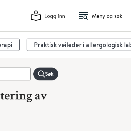
Logg inn
Meny og søk
erapi
Praktisk veileder i allergologisk l
Søk
dtering av