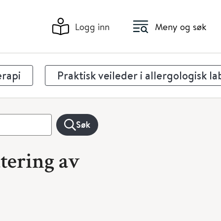
Logg inn
Meny og søk
erapi
Praktisk veileder i allergologisk l
Søk
dtering av