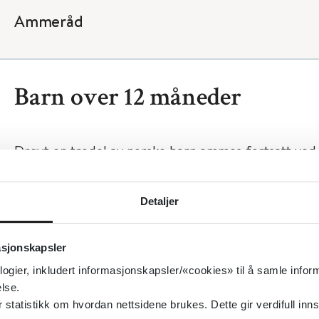
Ammeråd
Barn over 12 måneder
Drøyt en tredel av norske barn ammes fortsatt ved
men de aller fleste er avvent innen utgangen av and
til internasjonale retningslinjer bør kumelkallergis
Detaljer
hypoallergen morsmelkerstatning/tilskuddsernærin
års alder (
5
). Hvis barnet ammes ut over 12 måneder
asjonskapsler
barnet får tilstrekkelig jod, jern og vitamin B12 – le
logier, inkludert informasjonskapsler/«cookies» til å samle info
under
erstatningsprodukter
.
lse.
tatistikk om hvordan nettsidene brukes. Dette gir verdifull inns