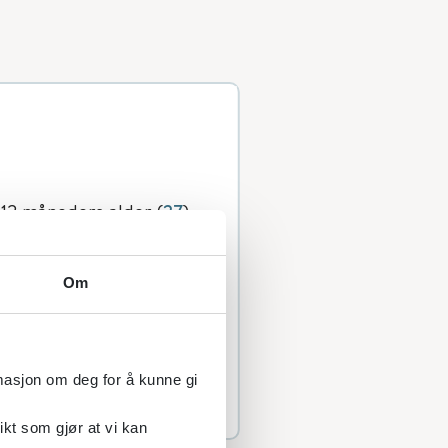
 12 måneders alder (
27
),
re leveår (
28
). I henhold
ke barn få morsmelk eller
Om
g fram til minimum to
, må det sikres at
s mer
rmasjon om deg for å kunne gi
ikt som gjør at vi kan