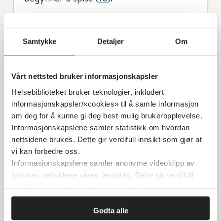
De norske ammerådene er i tråd med de
internasjonale allergifaglige miljøenes
Samtykke
Detaljer
Om
anbefalinger (
16
,
17
,
18
). Amming er
forbundet med mange fordeler for mor
Vårt nettsted bruker informasjonskapsler
og barn og anbefales av den grunn, men
Helsebiblioteket bruker teknologier, inkludert
det er ikke dokumentert at amming
informasjonskapsler/«cookies» til å samle informasjon
forebygger matallergi (
16
,
17
). Ved behov
om deg for å kunne gi deg best mulig brukeropplevelse.
for morsmelkerstatning kan vanlige
Informasjonskapslene samler statistikk om hvordan
nettsidene brukes. Dette gir verdifull innsikt som gjør at
kumelksbaserte produkter brukes,
vi kan forbedre oss.
uavhengig av barnets allergirisiko (
16
,
17
),
Informasjonskapslene samler anonyme videoklipp av
men EAACI foreslår unntak for barnets
hvordan nettsidene våres benyttes. Dette gir verdifull
første leveuke (
17
). Når fast føde
innsikt som gjør at vi kan forbedre oss.
introduseres, tidligst fra fire måneders
Godta alle
alder, senest ved seks måneder, bør også