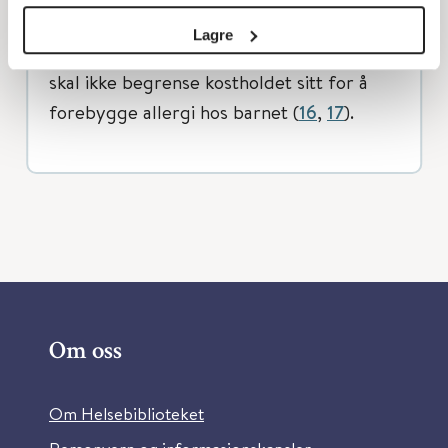
potensielt allergifremkallende matvarer
Lagre
introduseres (
16
,
17
,
18
). Ammende mødre
skal ikke begrense kostholdet sitt for å
forebygge allergi hos barnet (
16
,
17
).
Om oss
Om Helsebiblioteket