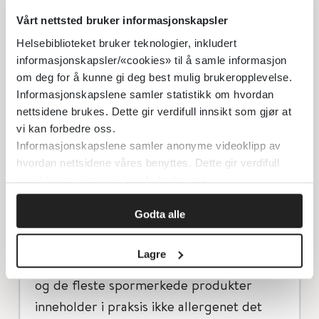
ingen krav i regelverket om at slik
Vårt nettsted bruker informasjonskapsler
advarselsmerking skal brukes, og det blir
Helsebiblioteket bruker teknologier, inkludert
derfor sett på som en form for frivillig
informasjonskapsler/«cookies» til å samle informasjon
advarselsmerking (
2
). Dette betyr at også
om deg for å kunne gi deg best mulig brukeropplevelse.
produkter som ikke er spormerket
Informasjonskapslene samler statistikk om hvordan
nettsidene brukes. Dette gir verdifull innsikt som gjør at
utilsiktet kan inneholde allergener.
vi kan forbedre oss.
Spormerking sier ikke noe om mengden
Informasjonskapslene samler anonyme videoklipp av
allergen. Mattilsynet anser at
hvordan nettsidene våres benyttes. Dette gir verdifull
serveringsbransjen ikke bør bruke
innsikt som gjør at vi kan forbedre oss.
spormerking.
Godta alle
Hvilke råd skal de med matallergi få
Lagre
Spormerking brukes i omfattende grad,
og de fleste spormerkede produkter
inneholder i praksis ikke allergenet det