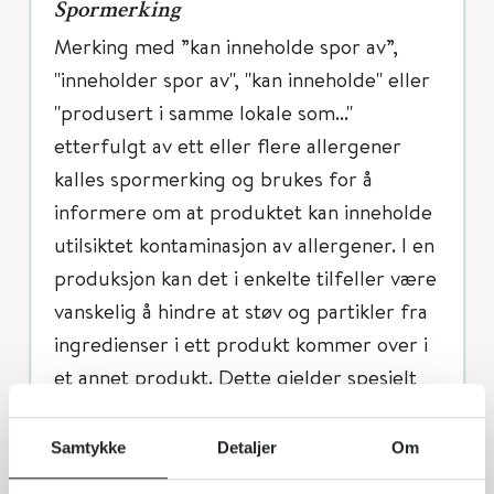
Spormerking
Merking med ”kan inneholde spor av”,
"inneholder spor av", "kan inneholde" eller
"produsert i samme lokale som..."
etterfulgt av ett eller flere allergener
kalles spormerking og brukes for å
informere om at produktet kan inneholde
utilsiktet kontaminasjon av allergener. I en
produksjon kan det i enkelte tilfeller være
vanskelig å hindre at støv og partikler fra
ingredienser i ett produkt kommer over i
et annet produkt. Dette gjelder spesielt
for produkter som produseres på samme
linje, og hvis det ikke er mulig å vaske
Samtykke
Detaljer
Om
utstyret tilstrekkelig. Det er per i dag