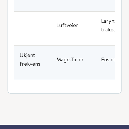
Larynxødem
Luftveier
trakeaøde
Ukjent
Mage-Tarm
Eosinofil øs
frekvens