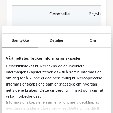
Generelle
Brystubehag
Hud
Kløe, urtika
Samtykke
Detaljer
Om
Infeksiøse
Bronkitt, far
Vårt nettsted bruker informasjonskapsler
Helsebiblioteket bruker teknologier, inkludert
informasjonskapsler/«cookies» til å samle informasjon
om deg for å kunne gi deg best mulig brukeropplevelse.
Astma, dys
Luftveier
Informasjonskapslene samler statistikk om hvordan
hoste, orof
nettsidene brukes. Dette gir verdifull innsikt som gjør at
vi kan forbedre oss.
Informasjonskapslene samler anonyme videoklipp av
hvordan nettsidene våres benyttes. Dette gir verdifull
Nevrologiske
Dysgeusi