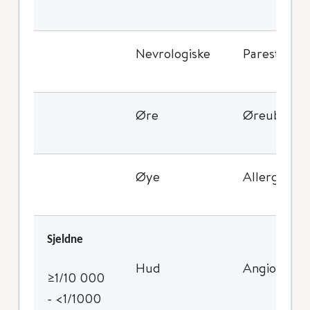
Nevrologiske
Parestesi, 
Øre
Øreubehag
Øye
Allergisk ko
Sjeldne
Hud
Angioødem
≥1/10 000
- <1/1000