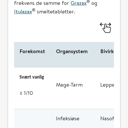
®
frekvens de samme for
Grazax
og
®
Itulazax
smeltetabletter.
Forekomst
Organsystem
Bivirkning
Svært vanlig
Mage-Tarm
Leppeødem, 
≥ 1/10
Infeksiøse
Nasofaryng