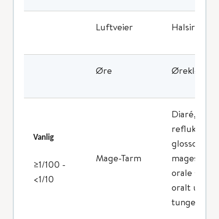
Luftveier
Halsirritasj
Øre
Ørekløe
Diaré, dysf
reflukssykd
Vanlig
glossodyni,
Mage-Tarm
magesmerter
≥1/100 -
orale smert
<1/10
oralt ubeha
tungekløe,