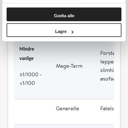
innsikt som gjør at vi kan forbedre oss.
Godta alle
Øye
Kløe i øyne
Lagre
Mindre
Forstørrede
vanlige
leppesår, m
Mage-Tarm
slimhinnebl
≥1/1000 -
øsofagusirr
<1/100
Generelle
Følelse av