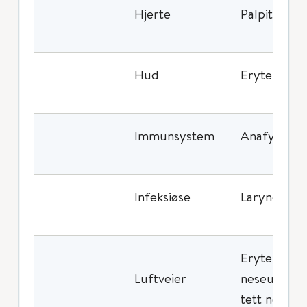
Hjerte
Palpitasjon
Hud
Erytem
Immunsystem
Anafylaktis
Infeksiøse
Laryngitt
Erytem i fa
Luftveier
neseubehag,
tett nese, t