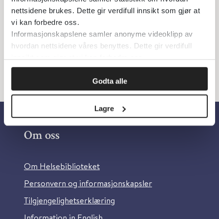
munnen og spytte ut igjen. Så gradvis øke
nettsidene brukes. Dette gir verdifull innsikt som gjør at
eksponeringstiden.
vi kan forbedre oss.
Informasjonskapslene samler anonyme videoklipp av
hvordan nettsidene våres benyttes. Dette gir verdifull
innsikt som gjør at vi kan forbedre oss.
Godta alle
Lagre
Om oss
Om Helsebiblioteket
Personvern og informasjonskapsler
Tilgjengelighetserklæring
Information in English