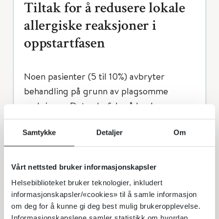
Tiltak for å redusere lokale
allergiske reaksjoner i
oppstartfasen
Noen pasienter (5 til 10%) avbryter
behandling på grunn av plagsomme
reaksjoner. Det anbefales å bruke
perorale antihistaminer i oppstartfasen
Samtykke
Detaljer
Om
for å redusere plager forbundet med
lokale allergiske reaksjoner.
Antihistaminer kan seponeres når
Vårt nettsted bruker informasjonskapsler
pasienten ikke lenger har slike plager.
Helsebiblioteket bruker teknologier, inkludert
Ytterligere tiltak kan være å spytte ut
informasjonskapsler/«cookies» til å samle informasjon
om deg for å kunne gi deg best mulig brukeropplevelse.
allerede etter 30 sekunder, skylle
Informasjonskapslene samler statistikk om hvordan