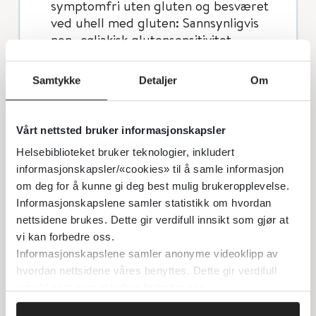
symptomfri uten gluten og besværet
ved uhell med gluten: Sannsynligvis
non- cøliakisk glutensensitivitet.
Kjennetegnes ved normal serologi og
tynntarmsbiopsier, men klinisk rask
Samtykke
Detaljer
Om
reaksjon på gluten og normalisering av
plager med glutenfri kost. Ofte
følsomme for svært små mengder
Vårt nettsted bruker informasjonskapsler
gluten, og bedring skjer raskere enn
Helsebiblioteket bruker teknologier, inkludert
hos cøliakere.
informasjonskapsler/«cookies» til å samle informasjon
Viktig å ta tynntarmsbiopsi før
om deg for å kunne gi deg best mulig brukeropplevelse.
innføring av glutenfri kost for å
Informasjonskapslene samler statistikk om hvordan
utelukke klassisk cøliaki,
nettsidene brukes. Dette gir verdifull innsikt som gjør at
glutensensitivitet er en
vi kan forbedre oss.
utelukkelsesdiagnose.
Informasjonskapslene samler anonyme videoklipp av
hvordan nettsidene våres benyttes. Dette gir verdifull
Diagnostiseres ved (dobbelt blind)
innsikt som gjør at vi kan forbedre oss.
provokasjon/ eliminasjon av gluten
etter at cøliaki er avkreftet (normal