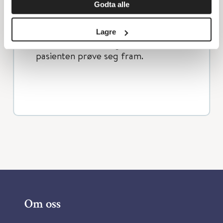
Godta alle
serologi og tynntarmshistologi).
Dobbeltblind eliminasjon/
kostprovokasjon av gluten er
Lagre
ressurskrevende, og oftest må
pasienten prøve seg fram.
Om oss