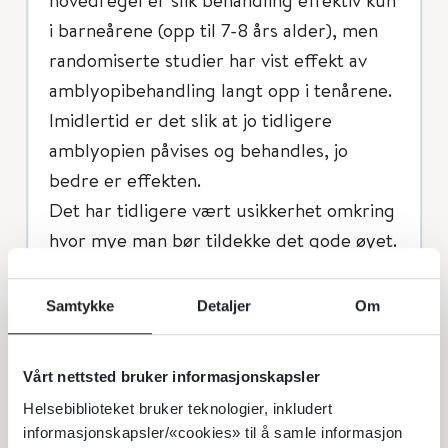
i barneårene (opp til 7-8 års alder), men
randomiserte studier har vist effekt av
amblyopibehandling langt opp i tenårene.
Imidlertid er det slik at jo tidligere
amblyopien påvises og behandles, jo
bedre er effekten.
Det har tidligere vært usikkerhet omkring
hvor mye man bør tildekke det gode øyet.
Randomiserte kliniske multisenterstudier
fra USA og England har gitt ny og
Samtykke
Detaljer
Om
evidensbasert kunnskap omkring
amblyopibehandling. Dette gjelder både
Vårt nettsted bruker informasjonskapsler
dosering av okklusjonsbehandling, samt
Helsebiblioteket bruker teknologier, inkludert
bruk av atropindråper i det friske øyet.
informasjonskapsler/«cookies» til å samle informasjon