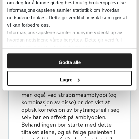
Studier har vist at atropin dråper har
om deg for å kunne gi deg best mulig brukeropplevelse.
likeverdig effekt som okklusjon ved
Informasjonskapslene samler statistikk om hvordan
nettsidene brukes. Dette gir verdifull innsikt som gjør at
moderat amblyopi.
vi kan forbedre oss.
Informasjonskapslene samler anonyme videoklipp av
På bakgrunn av ovennevnte studier
hvordan nettsidene våres benyttes. Dette gir verdifull
anbefales nå følgende retningslinjer
innsikt som gjør at vi kan forbedre oss.
(gjelder strabismeamblyopi,
Godta alle
anisometropiamblyopi, eller kombinasjon):
Korreksjon av refraksjonsfeil
Lagre
Spesielt ved anisometropi-amblyopi,
men også ved strabismeamblyopi (og
kombinasjon av disse) er det vist at
optisk korreksjon av brytningsfeil i seg
selv har en effekt på amblyopien.
Behandlingen bør starte med dette
tiltaket alene, og så følge pasienten i