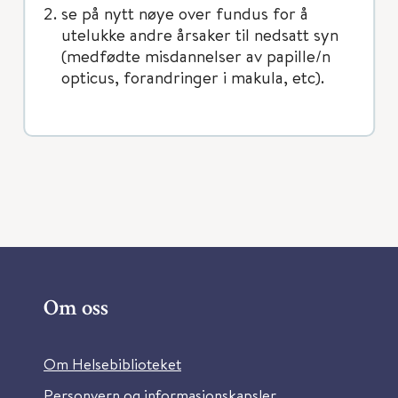
se på nytt nøye over fundus for å
utelukke andre årsaker til nedsatt syn
(medfødte misdannelser av papille/n
opticus, forandringer i makula, etc).
Om oss
Om Helsebiblioteket
Personvern og informasjonskapsler