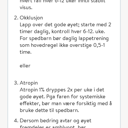
hvert fall hver 6-12 uker inntil stabilt
visus.
Okklusjon
Lapp over det gode øyet; starte med 2
timer daglig, kontroll hver 6-12. uke.
For spedbarn bør daglig lappetrening
som hovedregel ikke overstige 0,5-1
time.
eller
Atropin
Atropin 1% dryppes 2x per uke i det
gode øyet. Pga faren for systemiske
effekter, bør man være forsiktig med å
bruke dette til spedbarn.
Dersom bedring avtar og øyet
fremdeles er amblyopt, bør