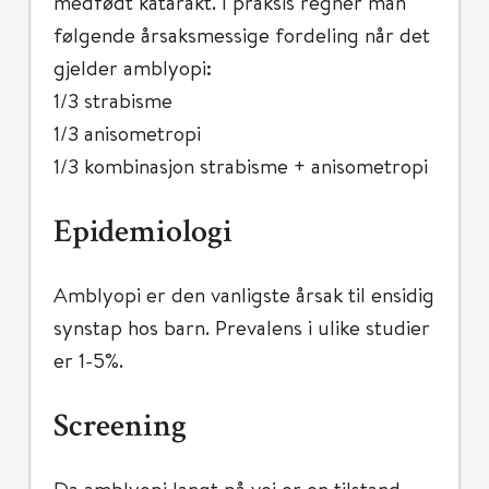
medfødt katarakt. I praksis regner man
følgende årsaksmessige fordeling når det
gjelder amblyopi:
1/3 strabisme
1/3 anisometropi
1/3 kombinasjon strabisme + anisometropi
Epidemiologi
Amblyopi er den vanligste årsak til ensidig
synstap hos barn. Prevalens i ulike studier
er 1-5%.
Screening
Da amblyopi langt på vei er en tilstand