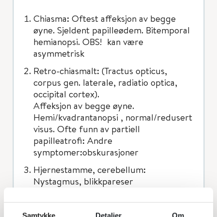
Chiasma: Oftest affeksjon av begge
øyne. Sjeldent papilleødem. Bitemporal
hemianopsi. OBS! kan være
asymmetrisk
Retro-chiasmalt: (Tractus opticus,
corpus gen. laterale, radiatio optica,
occipital cortex).
Affeksjon av begge øyne.
Hemi/kvadrantanopsi , normal/redusert
visus. Ofte funn av partiell
papilleatrofi: Andre
symptomer:obskurasjoner
Hjernestamme, cerebellum:
Nystagmus, blikkpareser
B: Affeksjon av
Samtykke
Detaljer
Om