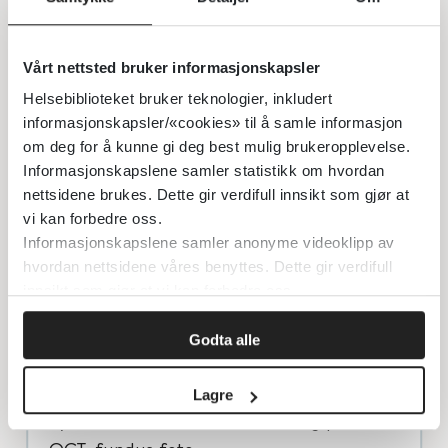
øyemuskelnerver: III, IV, VI
Vårt nettsted bruker informasjonskapsler
hjernenerve
Helsebiblioteket bruker teknologier, inkludert
Diplopi. Anisokori. Ptose
informasjonskapsler/«cookies» til å samle informasjon
om deg for å kunne gi deg best mulig brukeropplevelse.
Informasjonskapslene samler statistikk om hvordan
OBS: Økt intrakranielt trykk:
nettsidene brukes. Dette gir verdifull innsikt som gjør at
Stasepapiller, senere papilleatrofi
vi kan forbedre oss.
Anisokori ved begynnende herniering
Informasjonskapslene samler anonyme videoklipp av
hvordan nettsidene våres benyttes. Dette gir verdifull
innsikt som gjør at vi kan forbedre oss.
Undersøkelser
Godta alle
Vanlig klinisk undersøkelse. OBS! Pupiller,
øyebevegelighet, øyelokk, papiller.
Lagre
Synsfeltundersøkelse (sentral og perifer),