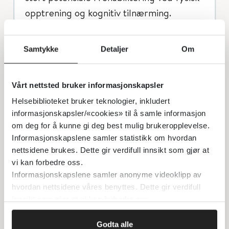
opptrening og kognitiv tilnærming.
Rehabiliteringen bør bestå av
symptomforklaring og fysisk opptrening,
Samtykke
Detaljer
Om
gjerne i form av idrettsaktiviteter og med
klare målsettinger (7, 8). Andre viktige
Vårt nettsted bruker informasjonskapsler
elementer er avledning og endring av
Helsebiblioteket bruker teknologier, inkludert
uhensiktsmessig symptomatferd. Bruk av
informasjonskapsler/«cookies» til å samle informasjon
hjelpemidler bør unngås som hovedregel
om deg for å kunne gi deg best mulig brukeropplevelse.
(9). Somatisk rehabilitering har en stor
Informasjonskapslene samler statistikk om hvordan
rolle i behandlingen og det er utarbeidet
nettsidene brukes. Dette gir verdifull innsikt som gjør at
vi kan forbedre oss.
en konsensusrapport med anbefalinger
Informasjonskapslene samler anonyme videoklipp av
for fysio- og ergoterapeuter (10).
hvordan nettsidene våres benyttes. Dette gir verdifull
innsikt som gjør at vi kan forbedre oss.
Referanser
Godta alle