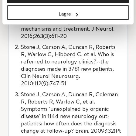
Lehn A, Gelauff J, Hoeritzauer I, Ludwig
L, McWhirter L, Williams S, et al.
Lagre
Functional neurological disorders:
mechanisms and treatment. J Neurol.
2016;263(3):611-20
Stone J, Carson A, Duncan R, Roberts
R, Warlow C, Hibberd C, et al. Who is
referred to neurology clinics?--the
diagnoses made in 3781 new patients.
Clin Neurol Neurosurg.
2010;112(9):747-51
Stone J, Carson A, Duncan R, Coleman
R, Roberts R, Warlow C, et al.
Symptoms 'unexplained by organic
disease' in 1144 new neurology out-
patients: how often does the diagnosis
change at follow-up? Brain. 2009;132(Pt