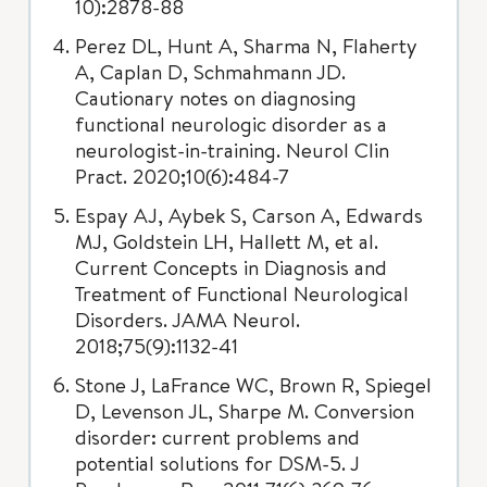
10):2878-88
Perez DL, Hunt A, Sharma N, Flaherty
A, Caplan D, Schmahmann JD.
Cautionary notes on diagnosing
functional neurologic disorder as a
neurologist-in-training. Neurol Clin
Pract. 2020;10(6):484-7
Espay AJ, Aybek S, Carson A, Edwards
MJ, Goldstein LH, Hallett M, et al.
Current Concepts in Diagnosis and
Treatment of Functional Neurological
Disorders. JAMA Neurol.
2018;75(9):1132-41
Stone J, LaFrance WC, Brown R, Spiegel
D, Levenson JL, Sharpe M. Conversion
disorder: current problems and
potential solutions for DSM-5. J