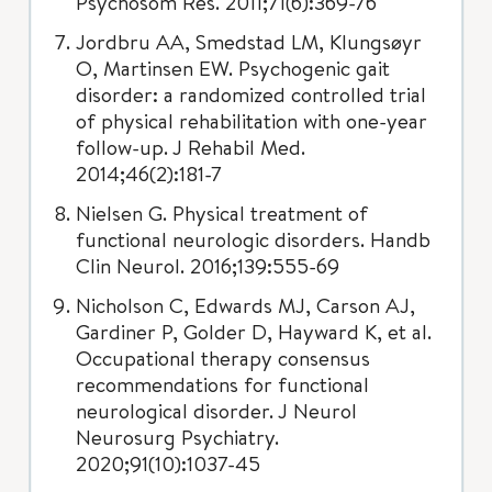
Psychosom Res. 2011;71(6):369-76
Jordbru AA, Smedstad LM, Klungsøyr
O, Martinsen EW. Psychogenic gait
disorder: a randomized controlled trial
of physical rehabilitation with one-year
follow-up. J Rehabil Med.
2014;46(2):181-7
Nielsen G. Physical treatment of
functional neurologic disorders. Handb
Clin Neurol. 2016;139:555-69
Nicholson C, Edwards MJ, Carson AJ,
Gardiner P, Golder D, Hayward K, et al.
Occupational therapy consensus
recommendations for functional
neurological disorder. J Neurol
Neurosurg Psychiatry.
2020;91(10):1037-45