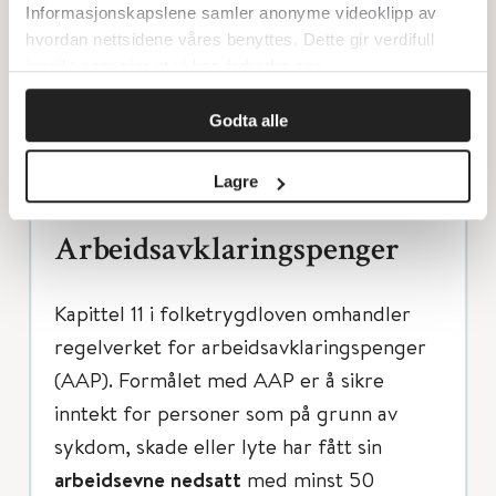
Informasjonskapslene samler anonyme videoklipp av
hjelpemidler, brystproteser, proteser til
hvordan nettsidene våres benyttes. Dette gir verdifull
ansiktsdefekter og øye, samt parykker.
innsikt som gjør at vi kan forbedre oss.
NAV trenger erklæring fra fastlege eller
Godta alle
spesialist for å fatte vedtak om rett til
stønad.
Lagre
Arbeidsavklaringspenger
Kapittel 11 i folketrygdloven omhandler
regelverket for arbeidsavklaringspenger
(AAP). Formålet med AAP er å sikre
inntekt for personer som på grunn av
sykdom, skade eller lyte har fått sin
arbeidsevne nedsatt
med minst 50