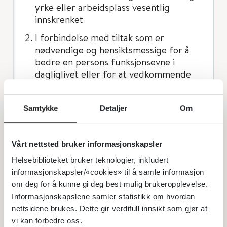
yrke eller arbeidsplass vesentlig
innskrenket
I forbindelse med tiltak som er
nødvendige og hensiktsmessige for å
bedre en persons funksjonsevne i
dagliglivet eller for at vedkommende
skal kunne bli pleid i hjemmet.
Samtykke
Detaljer
Om
Stønad kan gis i form av utlån, tilskudd
eller lån til hjelpemidler, høreapparat,
Vårt nettsted bruker informasjonskapsler
grunnmønster til søm av klær, førerhund,
lese- og sekretærhjelp for blinde og
Helsebiblioteket bruker teknologier, inkludert
informasjonskapsler/«cookies» til å samle informasjon
svaksynte, tolkehjelp for
om deg for å kunne gi deg best mulig brukeropplevelse.
hørselshemmede, tolke- og ledsagerhjelp
Informasjonskapslene samler statistikk om hvordan
for døvblinde, motorkjøretøy eller annet
nettsidene brukes. Dette gir verdifull innsikt som gjør at
transportmiddel, ortopediske
vi kan forbedre oss.