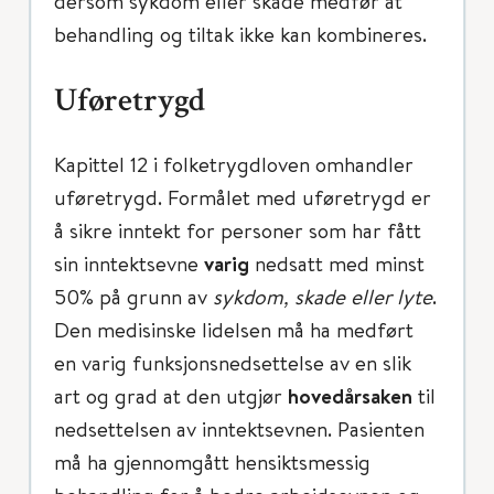
dersom sykdom eller skade medfør at
behandling og tiltak ikke kan kombineres.
Uføretrygd
Kapittel 12 i folketrygdloven omhandler
uføretrygd. Formålet med uføretrygd er
å sikre inntekt for personer som har fått
sin inntektsevne
varig
nedsatt med minst
50% på grunn av
sykdom, skade eller lyte
.
Den medisinske lidelsen må ha medført
en varig funksjonsnedsettelse av en slik
art og grad at den utgjør
hovedårsaken
til
nedsettelsen av inntektsevnen. Pasienten
må ha gjennomgått hensiktsmessig