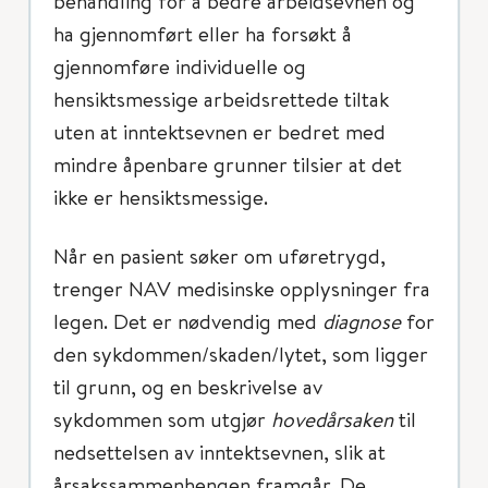
behandling for å bedre arbeidsevnen og
ha gjennomført eller ha forsøkt å
gjennomføre individuelle og
hensiktsmessige arbeidsrettede tiltak
uten at inntektsevnen er bedret med
mindre åpenbare grunner tilsier at det
ikke er hensiktsmessige.
Når en pasient søker om uføretrygd,
trenger NAV medisinske opplysninger fra
legen. Det er nødvendig med
diagnose
for
den sykdommen/skaden/lytet, som ligger
til grunn, og en beskrivelse av
sykdommen som utgjør
hovedårsaken
til
nedsettelsen av inntektsevnen, slik at
årsakssammenhengen framgår. De