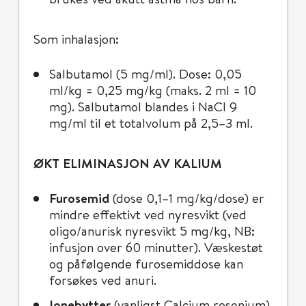
Som inhalasjon:
Salbutamol (5 mg/ml). Dose: 0,05
ml/kg = 0,25 mg/kg (maks. 2 ml = 10
mg). Salbutamol blandes i NaCl 9
mg/ml til et totalvolum på 2,5–3 ml.
ØKT ELIMINASJON AV KALIUM
Furosemid
(dose 0,1–1 mg/kg/dose) er
mindre effektivt ved nyresvikt (ved
oligo/anurisk nyresvikt 5 mg/kg, NB:
infusjon over 60 minutter). Væskestøt
og påfølgende furosemiddose kan
forsøkes ved anuri.
Ionebytter
(vanligst Calcium resonium)