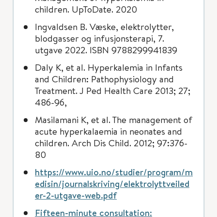
children. UpToDate. 2020
Ingvaldsen B. Væske, elektrolytter,
blodgasser og infusjonsterapi, 7.
utgave 2022. ISBN 9788299941839
Daly K, et al. Hyperkalemia in Infants
and Children: Pathophysiology and
Treatment. J Ped Health Care 2013; 27;
486-96,
Masilamani K, et al. The management of
acute hyperkalaemia in neonates and
children. Arch Dis Child. 2012; 97:376-
80
https://www.uio.no/studier/program/m
edisin/journalskriving/elektrolyttveiled
er-2-utgave-web.pdf
Fifteen-minute consultation: