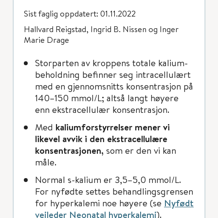
Sist faglig oppdatert: 01.11.2022
Hallvard Reigstad, Ingrid B. Nissen og Inger
Marie Drage
Storparten av kroppens totale kalium-
beholdning befinner seg intracellulært
med en gjennomsnitts konsentrasjon på
140–150 mmol/L; altså langt høyere
enn ekstracellulær konsentrasjon.
Med
kaliumforstyrrelser mener vi
likevel avvik i den ekstracellulære
konsentrasjonen,
som er den vi kan
måle.
Normal s-kalium er 3,5–5,0 mmol/L.
For nyfødte settes behandlingsgrensen
for hyperkalemi noe høyere (se
Nyfødt
veileder Neonatal hyperkalemi
).