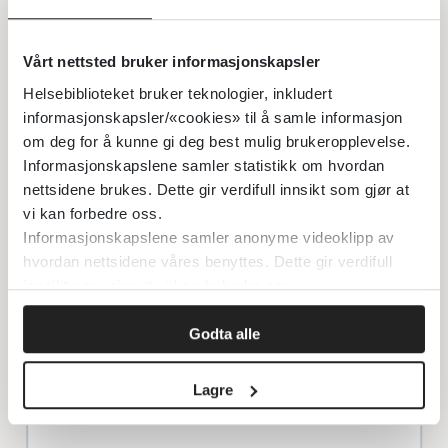
Tap av P-takk 
muskelsvakhet,
K-8,0
breddeforøket
parestesier og
QRS-kompleks
Vårt nettsted bruker informasjonskapsler
palpitasjoner
Helsebiblioteket bruker teknologier, inkludert
informasjonskapsler/«cookies» til å samle informasjon
Tretthet,
om deg for å kunne gi deg best mulig brukeropplevelse.
Ytterligere
Informasjonskapslene samler statistikk om hvordan
muskelsvakhet,
K-9,0
breddeforøket
nettsidene brukes. Dette gir verdifull innsikt som gjør at
parestesier og
vi kan forbedre oss.
QRS-kompleks
palpitasjoner
Informasjonskapslene samler anonyme videoklipp av
hvordan nettsidene våres benyttes. Dette gir verdifull
innsikt som gjør at vi kan forbedre oss.
Hjertestans
Bradykardi, AV
(kan inntre
blokk,
Godta alle
K-10,0
med serum-K+
ventrikkelflim
også under 10)
arytmi
Lagre