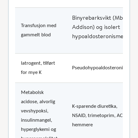
Binyrebarksvikt (Mb
Addison) og isolert
Transfusjon med
hypoaldosteronisme
gammelt blod
Iatrogent, tilført
Pseudohypoaldosteronisme
for mye K
Metabolsk
acidose, alvorlig
K-sparende diuretika,
vevshypoksi,
NSAID, trimetoprim, ACE-
insulinmangel,
hemmere
hyperglykemi og