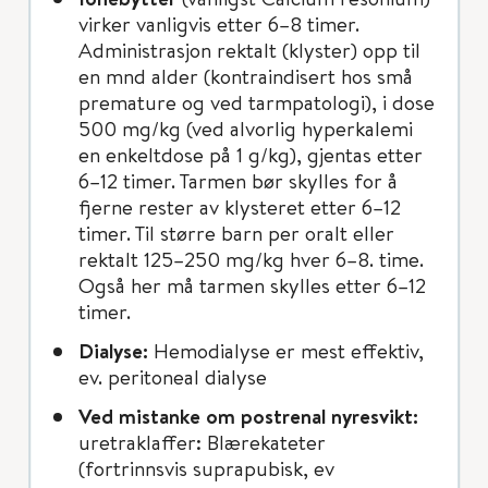
virker vanligvis etter 6–8 timer.
Administrasjon rektalt (klyster) opp til
en mnd alder (kontraindisert hos små
premature og ved tarmpatologi), i dose
500 mg/kg (ved alvorlig hyperkalemi
en enkeltdose på 1 g/kg), gjentas etter
6–12 timer. Tarmen bør skylles for å
fjerne rester av klysteret etter 6–12
timer. Til større barn per oralt eller
rektalt 125–250 mg/kg hver 6–8. time.
Også her må tarmen skylles etter 6–12
timer.
Dialyse:
Hemodialyse er mest effektiv,
ev. peritoneal dialyse
Ved mistanke om postrenal nyresvikt:
uretraklaffer: Blærekateter
(fortrinnsvis suprapubisk, ev