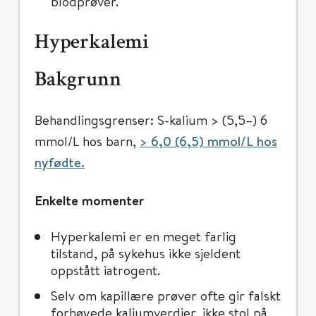
blodprøver.
Hyperkalemi
Bakgrunn
Behandlingsgrenser: S-kalium > (5,5–) 6
mmol/L hos barn,
> 6,0 (6,5) mmol/L hos
nyfødte.
Enkelte momenter
Hyperkalemi er en meget farlig
tilstand, på sykehus ikke sjeldent
oppstått iatrogent.
Selv om kapillære prøver ofte gir falskt
forhøyede kaliumverdier, ikke stol på