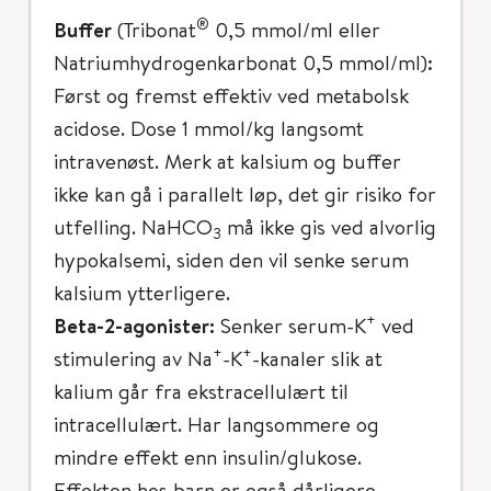
®
Buffer
(Tribonat
0,5 mmol/ml eller
Natriumhydrogenkarbonat 0,5 mmol/ml):
Først og fremst effektiv ved metabolsk
acidose. Dose 1 mmol/kg langsomt
intravenøst. Merk at kalsium og buffer
ikke kan gå i parallelt løp, det gir risiko for
utfelling. NaHCO
må ikke gis ved alvorlig
3
hypokalsemi, siden den vil senke serum
kalsium ytterligere.
+
Beta-2-agonister:
Senker serum-K
ved
+
+
stimulering av Na
-K
-kanaler slik at
kalium går fra ekstracellulært til
intracellulært. Har langsommere og
mindre effekt enn insulin/glukose.
Effekten hos barn er også dårligere