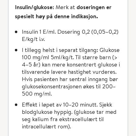
Insulin/glukose:
Merk at
doseringen er
spesielt høy på denne indikasjon.
Insulin 1 E/ml. Dosering 0,2 (0,05–0,2)
E/kg/t i.v.
I tillegg helst i separat tilgang: Glukose
100 mg/ml 5ml/kg/t. Til større barn (>
4–5 år) kan mere konsentrert glukose i
tilsvarende lavere hastighet vurderes.
Hvis pasienten har sentral inngang bør
glukosekonsentrasjonen økes til 200–
500 mg/ml.
Effekt i løpet av 10–20 minutt. Sjekk
blodglukose hyppig. (glukose tar med
seg kalium fra ekstracellulært til
intracellulært rom).