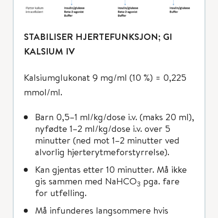
STABILISER HJERTEFUNKSJON; GI
KALSIUM IV
Kalsiumglukonat 9 mg/ml (10 %) = 0,225
mmol/ml.
Barn 0,5–1 ml/kg/dose i.v. (maks 20 ml),
nyfødte 1–2 ml/kg/dose i.v. over 5
minutter (ned mot 1–2 minutter ved
alvorlig hjerterytmeforstyrrelse).
Kan gjentas etter 10 minutter. Må ikke
gis sammen med NaHCO
pga. fare
3
for utfelling.
Må infunderes langsommere hvis