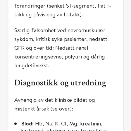
forandringer (senket ST-segment, flat T-
takk og påvisning av U-takk).
Særlig følsomhet ved nevromuskulær
sykdom, kritisk syke pasienter, nedsatt
GFR og over tid: Nedsatt renal
konsentreringsevne, polyuri og dårlig
lengdetilvekst.
Diagnostikk og utredning
Avhengig av det kliniske bildet og
mistenkt årsak (se over):
Blod:
Hb, Na, K, Cl, Mg, kreatinin,
karbamid, glukose, syre-base status,