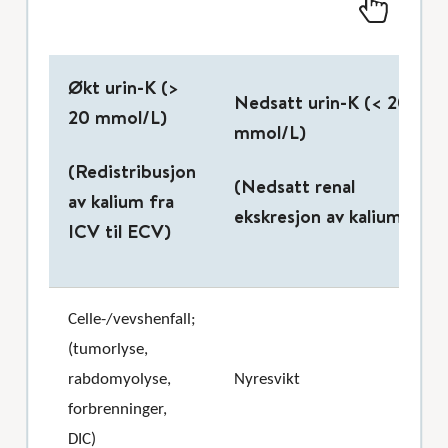
Økt urin-K (>
Nedsatt urin-K (< 20
20 mmol/L)
mmol/L)
(Redistribusjon
(Nedsatt renal
av kalium fra
ekskresjon av kalium)
ICV til ECV)
Celle-/vevshenfall;
(tumorlyse,
rabdomyolyse,
Nyresvikt
forbrenninger,
DIC)