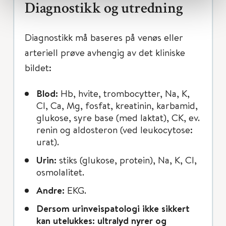
Diagnostikk og utredning
Diagnostikk må baseres på venøs eller
arteriell prøve avhengig av det kliniske
bildet:
Blod:
Hb, hvite, trombocytter, Na, K,
Cl, Ca, Mg, fosfat, kreatinin, karbamid,
glukose, syre base (med laktat), CK, ev.
renin og aldosteron (ved leukocytose:
urat).
Urin:
stiks (glukose, protein), Na, K, Cl,
osmolalitet.
Andre:
EKG.
Dersom urinveispatologi ikke sikkert
kan utelukkes: ultralyd nyrer og