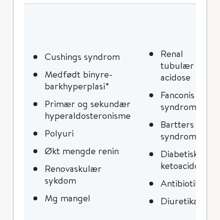
Renal
Cushings syndrom
tubulær
Medfødt binyre-
acidose
barkhyperplasi*
Fanconis
Primær og sekundær
syndrom
hyperaldosteronisme
Bartters
Polyuri
syndrom
Økt mengde renin
Diabetisk
ketoacidose
Renovaskulær
sykdom
Antibiotika
Mg mangel
Diuretika