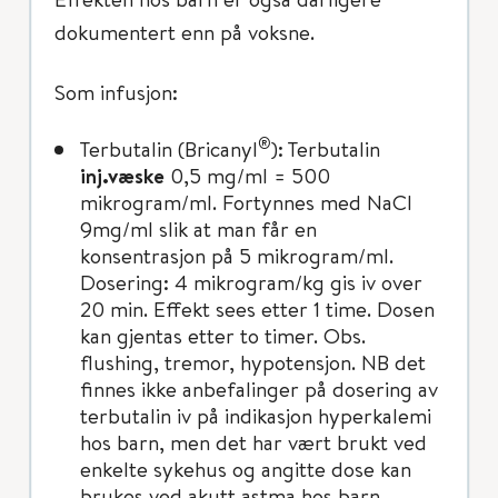
dokumentert enn på voksne.
Som infusjon:
®
Terbutalin (Bricanyl
): Terbutalin
inj.væske
0,5 mg/ml = 500
mikrogram/ml. Fortynnes med NaCl
9mg/ml slik at man får en
konsentrasjon på 5 mikrogram/ml.
Dosering: 4 mikrogram/kg gis iv over
20 min. Effekt sees etter 1 time. Dosen
kan gjentas etter to timer. Obs.
flushing, tremor, hypotensjon. NB det
finnes ikke anbefalinger på dosering av
terbutalin iv på indikasjon hyperkalemi
hos barn, men det har vært brukt ved
enkelte sykehus og angitte dose kan
brukes ved akutt astma hos barn.