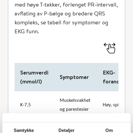
med høye T-takker, forlenget PR-intervall,
avflating av P-bølge og bredere QRS
kompleks, se tabell for symptomer og
EKG funn.
Serumverdi
EKG-
Symptomer
(mmol/l)
forandringe
Muskelsvakhet
K-7,5
Høy, spiss T-ta
og parestesier
Tretthet,
Samtykke
Detaljer
Om