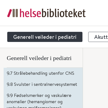
9.3 Utredning ved mistanke om
leukemi
9.4 Utredning og behandling av
kronisk ITP (trombocytopeni)
Generell veileder i pediatri
Akuttv
9.5 Transfusjon av cellulære
blodprodukter
Generell veileder i pediatri
9.6 Cytostatikabehandling
9.7 Strålebehandling utenfor CNS
9.8 Svulster i sentralnervesystemet
9.9 Fødselsmerker og vaskulære
anomalier (hemangiomer og
vaskulære malformasjoner)