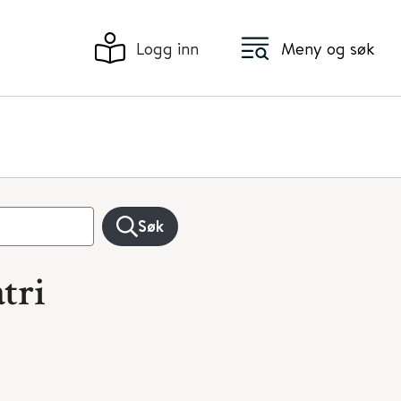
Logg inn
Meny og søk
Søk
tri