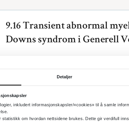
9.16 Transient abnormal mye
Downs syndrom i Generell Ve
Se oppdatert kapittel
Transient abnormal myelopo
Nyfødveilederen.
Detaljer
asjonskapsler
logier, inkludert informasjonskapsler/«cookies» til å samle info
lse.
tatistikk om hvordan nettsidene brukes. Dette gir verdifull inns