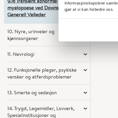
9.16 Transient abnormal
Informasjonskapslene samler 
myelopoese ved Downs syndrom i
gjør at vi kan forbedre oss.
Generell Veileder
10. Nyre, urinveier og
kjønnsorganer
11. Nevrologi
12. Funksjonelle plager, psykiske
vansker og atferdsproblemer
13. Smerte og sedasjon
14. Trygd, Legemidler, Lovverk,
Spesialinstitusjoner og