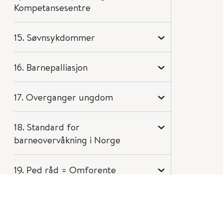
Kompetansesentre
15. Søvnsykdommer
16. Barnepalliasjon
17. Overganger ungdom
18. Standard for
barneovervåkning i Norge
19. Ped råd = Omforente
anbefalinger fra NFA og
Barnelegeforeningen