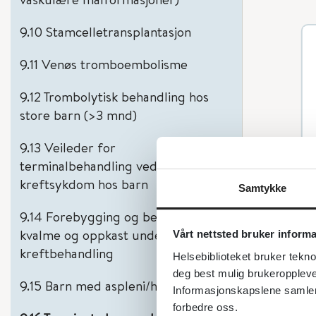
9.10 Stamcelletransplantasjon
9.11 Venøs tromboembolisme
9.12 Trombolytisk behandling hos
store barn (>3 mnd)
9.13 Veileder for
terminalbehandling ved
kreftsykdom hos barn
Samtykke
9.14 Forebygging og behandling av
kvalme og oppkast under
Vårt nettsted bruker inform
kreftbehandling
Helsebiblioteket bruker tekno
deg best mulig brukeroppleve
9.15 Barn med aspleni/hypospleni
Informasjonskapslene samler s
forbedre oss.