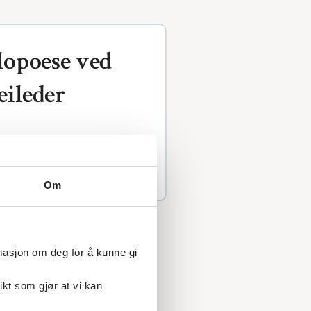
lopoese ved
ileder
ese ved Downs syndrom
i
Om
rmasjon om deg for å kunne gi
ikt som gjør at vi kan