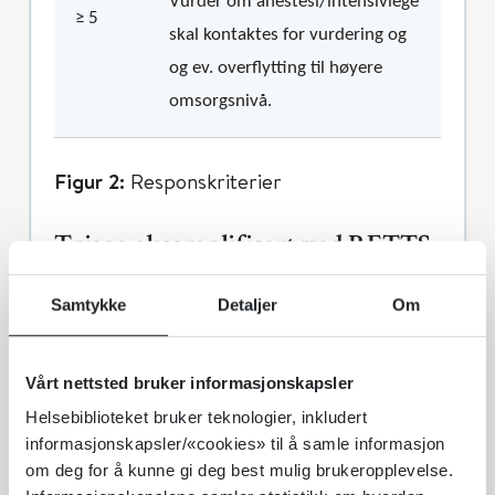
Vurder om anestesi/intensivlege
≥ 5
skal kontaktes for vurdering og
og ev. overflytting til høyere
omsorgsnivå.
Figur 2:
Responskriterier
Triage eksemplifisert ved RETTS-
p
Samtykke
Detaljer
Om
RETTS-p baserer seg på pasientens
kliniske manifestasjoner, såkalte
Vårt nettsted bruker informasjonskapsler
«emergency signs and symptoms» (ESS)
Helsebiblioteket bruker teknologier, inkludert
informasjonskapsler/«cookies» til å samle informasjon
og måling av vitale parametere (VP). VP-
om deg for å kunne gi deg best mulig brukeropplevelse.
delen i RETTS-p ligner Monaghans PEVS i