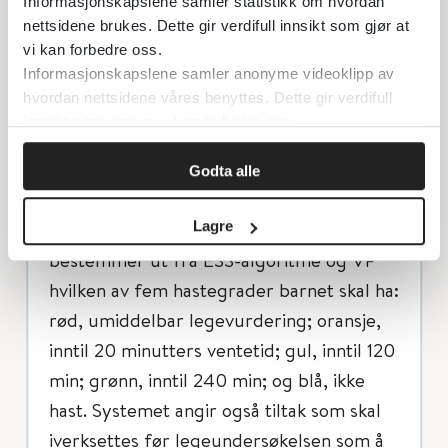
Informasjonskapslene samler statistikk om hvordan
struktur, men inkluderer også SpO
og
2
nettsidene brukes. Dette gir verdifull innsikt som gjør at
temperatur. ESS består av algoritmer for
vi kan forbedre oss.
Informasjonskapslene samler anonyme videoklipp av
40 vanlige akutte tilstander hos barn. ESS
hvordan nettsidene våres benyttes. Dette gir verdifull
spenner fra ”bekymrede foreldre” til
innsikt som gjør at vi kan forbedre oss.
”respirasjonsstans”. VP og ESS brukes
sammen for å bestemme hastegrad for
Godta alle
medisinsk tilsyn, men VP vektes relativt
sett høyere enn ESS. Mottakssykepleier
Lagre
bestemmer ut fra ESS-algoritme og VP
hvilken av fem hastegrader barnet skal ha:
rød, umiddelbar legevurdering; oransje,
inntil 20 minutters ventetid; gul, inntil 120
min; grønn, inntil 240 min; og blå, ikke
hast. Systemet angir også tiltak som skal
iverksettes før legeundersøkelsen som å