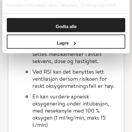
brystkasse.
hvordan nettsidene våres benyttes. Dette gir verdifull
innsikt som gjør at vi kan forbedre oss.
Preoksygener pasienten med 100
% O
på tett maske (i minst 3
2
Godta alle
minutter dersom barnets tilstand
tillater det).
Lagre
Avhengig av plan for innledning,
settes medikamenter i avtalt
sekvens, dose og hastighet.
Ved RSI kan det benyttes lett
ventilasjon dersom risikoen for
raskt oksygenmetningsfall er høy.
En kan vurdere apneisk
oksygenering under intubasjon,
med nesekanyle med 100 %
oksygen (1 ml/kg/min, maks 15
L/min)