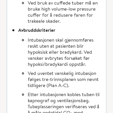
Ved bruk av cuffede tuber må en
bruke high volume-low pressure
cuffer for å redusere faren for
trakeale skader.
Avbruddskriterier
Intubasjonen skal gjennomføres
raskt uten at pasienten blir
hypoksisk eller bradykard. Ved
vansker avbrytes forsøket før
hypoksi/bradykardi oppstår.
Ved uventet vanskelig intubasjon
følges tre-trinnsplanen som nevnt
tidligere (Plan A-C).
Etter intubasjonen kobles tuben til
kapnograf og ventilasjonsbag.
Tubeplasseringen verifiseres ved å
å måle endetidal CO
med