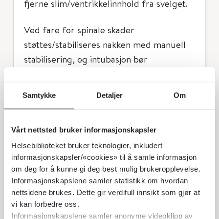
fjerne slim/ventrikkelinnhold fra svelget.
Ved fare for spinale skader
støttes/stabiliseres nakken med manuell
stabilisering, og intubasjon bør
fortrinnsvis skje ved bruk av
videolaryngoskop.
Samtykke
Detaljer
Om
I akuttsituasjoner intuberes barn oralt.
Ved behov for nasal tube kan dette
Vårt nettsted bruker informasjonskapsler
etableres etter at luftveien er sikret med
Helsebiblioteket bruker teknologier, inkludert
oral tube.
informasjonskapsler/«cookies» til å samle informasjon
om deg for å kunne gi deg best mulig brukeropplevelse.
Informasjonskapslene samler statistikk om hvordan
Gjennomføring av innledning
nettsidene brukes. Dette gir verdifull innsikt som gjør at
Se til at pasient er riktig leiret,
vi kan forbedre oss.
med frie luftveier og synlig
Informasjonskapslene samler anonyme videoklipp av