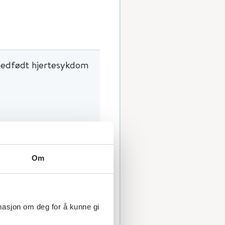
 medfødt hjertesykdom
Om
pesvirus (HSV1 og 2, VZV,
cefalitt.
rmasjon om deg for å kunne gi
AT3-mangel, Leiden-,