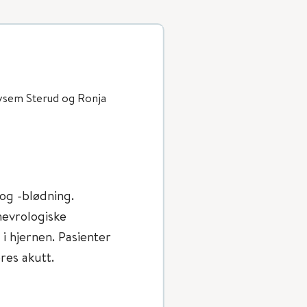
ysem Sterud og Ronja
 og -blødning.
 nevrologiske
i hjernen. Pasienter
es akutt.