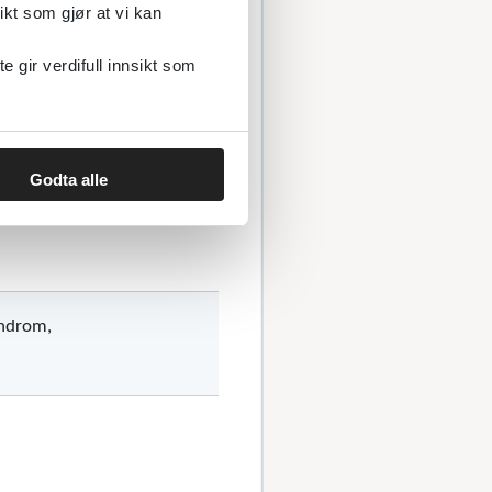
jon, antifosfolipid
ikt som gjør at vi kan
gir verdifull innsikt som
av hodet.
Godta alle
yndrom,