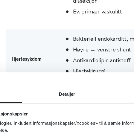
disseksjon
Ev. primær vaskulitt
Bakteriell endokarditt,
Høyre → venstre shunt
Antikardiolipin antistoff
Hjertesykdom
Hjertekirurgi
Detaljer
ØLI, systemiske infeksjoner, her
Infeksjoner
CMV, EBV), meningitt, meningoen
asjonskapsler
logier, inkludert informasjonskapsler/«cookies» til å samle info
Protein C- og protein S-mangel, 
lse.