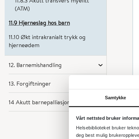
11.8.3 Akutt transvers myelitt
(ATM)
11.9 Hjerneslag hos barn
11.10 Økt intrakranialt trykk og
hjerneødem
12. Barnemishandling
13. Forgiftninger
Samtykke
14 Akutt barnepalliasjon
Vårt nettsted bruker inform
Helsebiblioteket bruker tekno
deg best mulig brukeroppleve