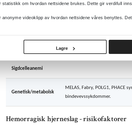
Koagulasjon
protrombin 20210-, MTHFR-mutas
tatistikk om hvordan nettsidene brukes. Dette gir verdifull inns
antistoffer, p-piller, røyking.
anonyme videoklipp av hvordan nettsidene våres benyttes. Dette 
Malignitet
Særlig ved gjennomgått stråling 
Lagre
Traumer
Posttraumatisk disseksjon.
Sigdcelleanemi
MELAS, Fabry, POLG1, PHACE s
Genetisk/metabolsk
bindevevssykdommer.
Hemorragisk hjerneslag - risikofaktorer