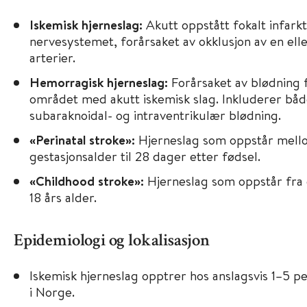
Iskemisk hjerneslag:
Akutt oppstått fokalt infarkt
nervesystemet, forårsaket av okklusjon av en elle
arterier.
Hemorragisk hjerneslag:
Forårsaket av blødning f
området med akutt iskemisk slag. Inkluderer både 
subaraknoidal- og intraventrikulær blødning.
«Perinatal stroke»:
Hjerneslag som oppstår mell
gestasjonsalder til 28 dager etter fødsel.
«Childhood stroke»:
Hjerneslag som oppstår fra e
18 års alder.
Epidemiologi og lokalisasjon
Iskemisk hjerneslag opptrer hos anslagsvis 1–5 p
i Norge.