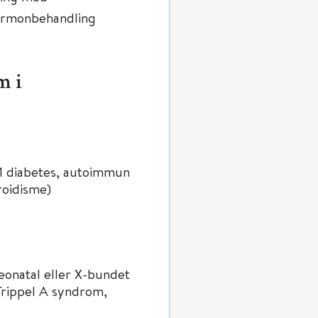
rhormonbehandling
m i
e 1 diabetes, autoimmun
yroidisme)
eonatal eller X-bundet
Trippel A syndrom,