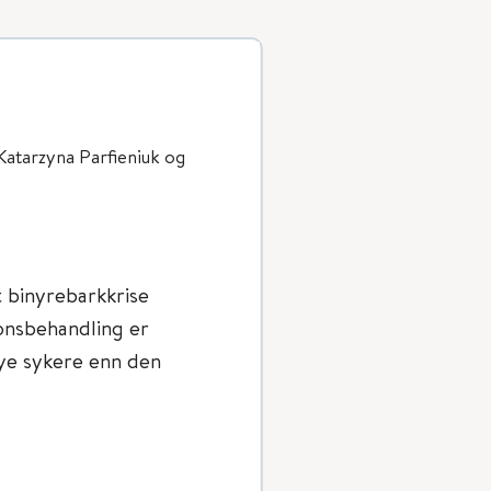
Katarzyna Parfieniuk og
 binyrebarkkrise
onsbehandling er
ye sykere enn den