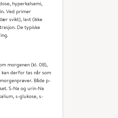
idose, hyperkalsemi,
in. Ved primer
r svikt), lavt (ikke
trasjon. De typiske
ing.
 om morgenen (kl. 08),
kan derfor tas når som
m morgenprøver. Både p-
set. S-Na og urin-Na
alium, s-glukose, s-