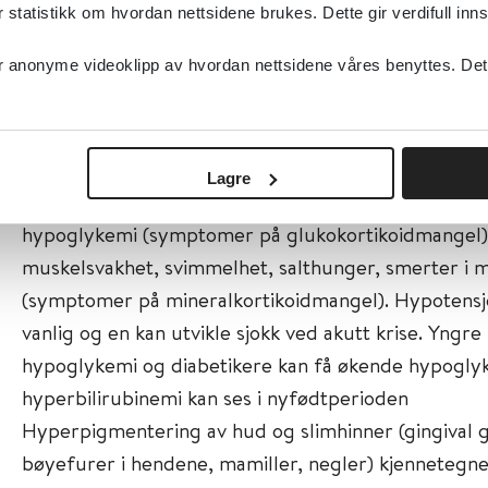
tatistikk om hvordan nettsidene brukes. Dette gir verdifull inns
Symptomer og funn
anonyme videoklipp av hvordan nettsidene våres benyttes. Dette 
Symptomene er diffuse og kan utvikle seg gradvis.
variere avhengig av underliggende årsak og hvilken
underskudd og/eller overskudd.
Typisk er økt trettbarhet, vekttap, «faltering growth
Lagre
magesmerter (DD akutt abdomen), feber, humørsv
hypoglykemi (symptomer på glukokortikoidmangel
muskelsvakhet, svimmelhet, salthunger, smerter i 
(symptomer på mineralkortikoidmangel). Hypotensj
vanlig og en kan utvikle sjokk ved akutt krise. Yng
hypoglykemi og diabetikere kan få økende hypogly
hyperbilirubinemi kan ses i nyfødtperioden
Hyperpigmentering av hud og slimhinner (gingival gr
bøyefurer i hendene, mamiller, negler) kjennetegn