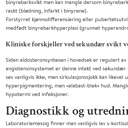
binyrebarksvikt men kan mangle dersom binyrebark
raskt (blødning, infarkt i binyrene).
Forstyrret kjønnsdifferensiering eller pubertetsutvi
medfødt binyrebarkhyperplasi (grunnet hyperandr
Kliniske forskjeller ved sekundær svikt 
Siden aldosteronsyntesen i hovedsak er regulert av 
angiotensinsystemet er denne intakt ved sekundær b
ses vanligvis ikke, men sirkulasjonssjokk kan likevel u
hyperpigmentering, men «alabast-blek» hud. Mangl
hypotermi ved infeksjoner.
Diagnostikk og utredni
Laboratoriemessig finner man vanligvis lav s-kortis