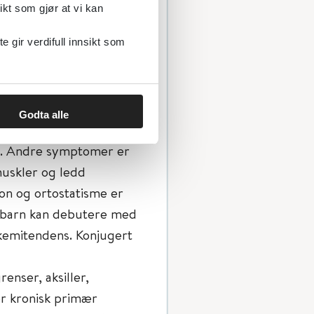
ikt som gjør at vi kan
gir verdifull innsikt som
 Symptomene vil også
 hormoner som er i
», anoreksi, kvalme,
Godta alle
ingninger og
). Andre symptomer er
muskler og ledd
on og ortostatisme er
re barn kan debutere med
kemitendens. Konjugert
enser, aksiller,
er kronisk primær