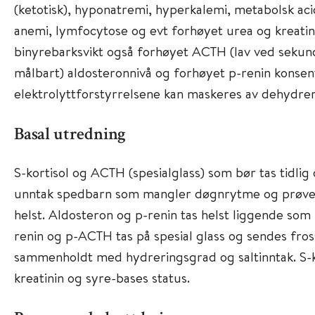
(ketotisk), hyponatremi, hyperkalemi, metabolsk ac
anemi, lymfocytose og evt forhøyet urea og kreatin
binyrebarksvikt også forhøyet ACTH (lav ved sekundæ
målbart) aldosteronnivå og forhøyet p-renin konsen
elektrolyttforstyrrelsene kan maskeres av dehydrer
Basal utredning
S-kortisol og ACTH (spesialglass) som bør tas tidlig
unntak spedbarn som mangler døgnrytme og prøve 
helst. Aldosteron og p-renin tas helst liggende so
renin og p-ACTH tas på spesial glass og sendes fros
sammenholdt med hydreringsgrad og saltinntak. S-k
kreatinin og syre-bases status.