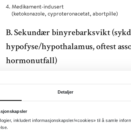
Medikament-indusert
(ketokonazole, cyproteronacetat, abortpille)
B. Sekundær binyrebarksvikt (syk
hypofyse/hypothalamus, oftest asso
hormonutfall)
Destruksjon (hypofysetumores eller andre tumore
infeksjon, avleiringssykdom, lymfocytær hypofysi
Detaljer
Iatrogen (suppresjon av ACTH pga. glukokortikoi
strålebehandling, operasjon)
Genetiske defekter (midtlinjedefekter, sjeldne 
asjonskapsler
kombinerte hormonutfall)
logier, inkludert informasjonskapsler/«cookies» til å samle info
lse.