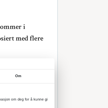
dommer i
siert med flere
s i regionen, blødning,
tt)
Om
dbehandling,
mutasjoner med
rmasjon om deg for å kunne gi