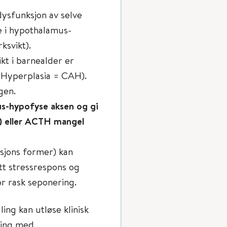
dysfunksjon av selve
e i hypothalamus-
ksvikt).
kt i barnealder er
 Hyperplasia = CAH).
gen.
us-hypofyse aksen og gi
t) eller ACTH mangel
asjons former) kan
tt stressrespons og
r rask seponering.
ng kan utløse klinisk
ling med