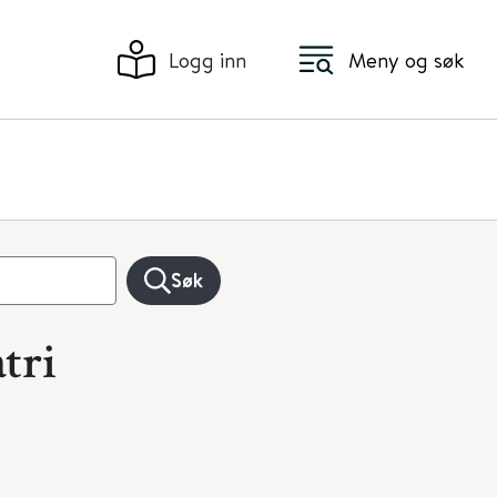
Logg inn
Meny og søk
Søk
tri