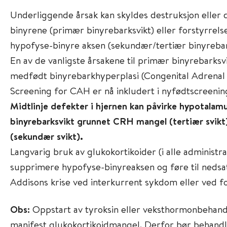
Underliggende årsak kan skyldes destruksjon eller 
binyrene (primær binyrebarksvikt) eller forstyrrels
hypofyse-binyre aksen (sekundær/tertiær binyrebar
En av de vanligste årsakene til primær binyrebarksvi
medfødt binyrebarkhyperplasi (Congenital Adrenal
Screening for CAH er nå inkludert i nyfødtscreenin
Midtlinje defekter i hjernen kan påvirke hypotalam
binyrebarksvikt grunnet CRH mangel (tertiær svik
(sekundær svikt).
Langvarig bruk av glukokortikoider (i alle administr
supprimere hypofyse-binyreaksen og føre til nedsa
Addisons krise ved interkurrent sykdom eller ved fo
Obs:
Oppstart av tyroksin eller veksthormonbehandli
manifest glukokortikoidmangel. Derfor bør behand