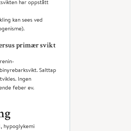
svikten har oppstått
kling kan sees ved
ogenisme).
versus primær svikt
renin-
inyrebarksvikt. Salttap
tvikles. Ingen
ende feber ev.
ng
ol, hypoglykemi