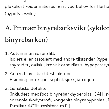
glukokortikoider initieres først ved behov for fle
(hypofysesvikt).
A. Primær binyrebarksvikt (sykdo
binyrebarken)
Autoimmun adrenalitt:
Isolert eller assosiert med andre tilstander (typ
thyroiditt, cøliaki, kronisk candidiasis, hypoparat
Annen binyrebarkdestruksjon:
Blødning, infeksjon, septisk sjokk, iatrogen
Genetiske defekter
(inkludert medfødt binyrebarkhyperplasi CAH, n
adrenoleukodystrofi, kongenitt binyrehypoplasi, 
familiær ACTH resistens m.fl.)