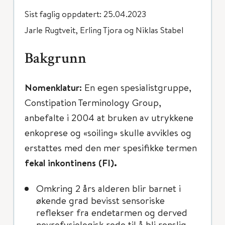
Sist faglig oppdatert: 25.04.2023
Jarle Rugtveit, Erling Tjora og Niklas Stabel
Bakgrunn
Nomenklatur:
En egen spesialistgruppe,
Constipation Terminology Group,
anbefalte i 2004 at bruken av utrykkene
enkoprese og «soiling» skulle avvikles og
erstattes med den mer spesifikke termen
fekal inkontinens (FI).
Omkring 2 års alderen blir barnet i
økende grad bevisst sensoriske
reflekser fra endetarmen og derved
nevrofysiologisk rede til å bli renslig.