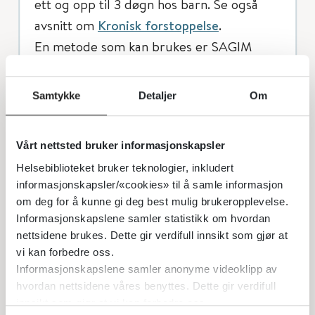
ett og opp til 3 døgn hos barn. Se også
avsnitt om
Kronisk forstoppelse
.
En metode som kan brukes er SAGIM
(Scandinavian Association for
Neurogastroenterology and Motility). En
Samtykke
Detaljer
Om
kapsel med ringformede markører inntas
per os daglig i 6 dager, den 6. dagen gis
Vårt nettsted bruker informasjonskapsler
dessuten i tillegg en kapsel med
Helsebiblioteket bruker teknologier, inkludert
stavformede markører, og rtg oversikt
informasjonskapsler/«cookies» til å samle informasjon
abdomen gjøres så 24 timer etter dette.
om deg for å kunne gi deg best mulig brukeropplevelse.
Antall markører, både ringer og staver,
Informasjonskapslene samler statistikk om hvordan
identifiseres så og relateres til de
nettsidene brukes. Dette gir verdifull innsikt som gjør at
vi kan forbedre oss.
forskjellige colon-avsnitt av radiolog og
Informasjonskapslene samler anonyme videoklipp av
transitt-tid kan så utregnes etter formel.
hvordan nettsidene våres benyttes. Dette gir verdifull
innsikt som gjør at vi kan forbedre oss.