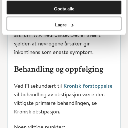
Radiologi ved klinisk mistanke om
nevrogene årsaker:
Relevante
Godta alle
undersøkelser for sakral anomali og
Lagre
kaudalt regresjonssyndrom, inkludert rtg
sakrum. MR neuroakse. Det er svært
sjelden at nevrogene årsaker gir
inkontinens som eneste symptom.
Behandling og oppfølging
Ved FI sekundært til
Kronisk forstoppelse
vil behandling av obstipasjon være den
viktigste primære behandlingen, se
Kronisk obstipasjon.
Noen viktige punkter: