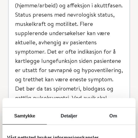
(hjemme/arbeid) og affeksjon i akuttfasen.
Status presens med nevrologisk status,
muskelkraft og motilitet. Flere
supplerende undersøkelser kan være
aktuelle, avhengig av pasientens
symptomer. Det er ofte indikasjon for å
kartlegge lungefunksjon siden pasientene
er utsatt for søvnapné og hypoventilering,
og tretthet kan være eneste symptom.
Det bør da tas spirometri, blodgass og
nattlig pulsoksymetri. Ved avvik skal
pasientene henvises til lungelege. Flere
funksjonstester er aktuelle, som
Samtykke
Detaljer
Om
muskelstyrketester, håndfunksjonstester,
kondisjonstest, ganganalyse, og
Vårt nettsted bruker informasjonskapsler