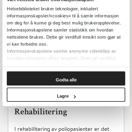
kartlegging av arbeidsøkonomi.
Helsebiblioteket bruker teknologier, inkludert
Billeddiagnostikk og blodprøver kan være
informasjonskapsler/«cookies» til å samle informasjon
aktuelt med tanke på andre tilstander
om deg for å kunne gi deg best mulig brukeropplevelse.
Informasjonskapslene samler statistikk om hvordan
som kan gi liknende symptomer og krever
nettsidene brukes. Dette gir verdifull innsikt som gjør at
annen behandling. Klinisk nevrofysiologi
vi kan forbedre oss.
kan brukes for å bedømme omfang og
Informasjonskapslene samler anonyme videoklipp av
alvorlighet av tidligere polio og
hvordan nettsidene våres benyttes. Dette gir verdifull
innsikt som gjør at vi kan forbedre oss.
ekskludere annen nevromuskulær
sykdom, men kan ikke skille
Godta alle
postpoliosyndrom fra generelle
poliosekveler.
Lagre
Rehabilitering
I rehabilitering av poliopasienter er det