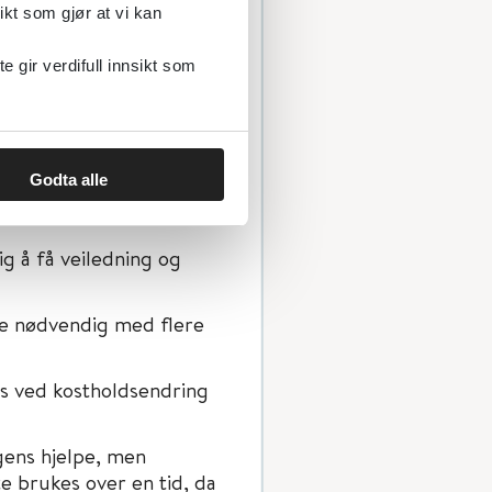
ikt som gjør at vi kan
jonsprogram for alle
gir verdifull innsikt som
er
10 smarte tips
til alle
 rap:
Temafilmer
Godta alle
 hudkontakt, og skap et
ig å få veiledning og
kke nødvendig med flere
es ved kostholdsendring
igens hjelpe, men
te brukes over en tid, da