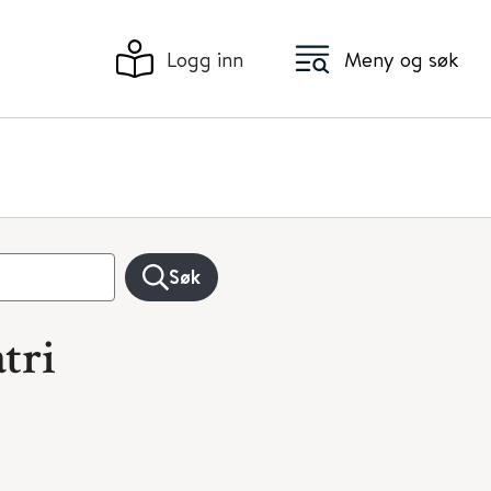
Logg inn
Meny og søk
Søk
tri