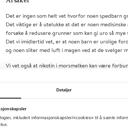
Årsaker
Det er ingen som helt vet hvorfor noen spedbarn g
Det viktige er å utelukke at det er noen medisinske 
forsøke å redusere grunner som kan gi uro så mye 
Det vi imidlertid vet, er at noen barn er urolige for
og noen sliter med luft i magen ved at de svelger m
Vi vet også at nikotin i morsmelken kan være forbu
barnet. Snus vil kunne gi nikotin i morsmelken.
Tiltak
Detaljer
Det finnes en del nettressurser, for eksempel
asjonskapsler
Babyens gråt og kroppsspråk | Bufdir
logier, inkludert informasjonskapsler/«cookies» til å samle info
lse.
Omsorgen for det nyfødte barnet og kjennet