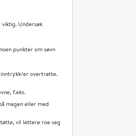
 viktig. Undersøk
 noen punkter om søvn
inntrykk/er overtrøtte.
ne, f.eks.
 på magen eller med
tøtte, vil lettere roe seg