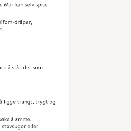
. Mor kan selv spise
inifom-dråper,
r.
re å stå i det som
å ligge trangt, trygt og
orsøke å amme,
a støvsuger eller