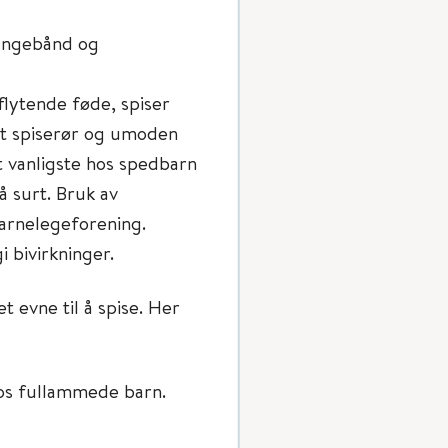
tungebånd og
lytende føde, spiser
ort spiserør og umoden
 vanligste hos spedbarn
å surt. Bruk av
arnelegeforening.
i bivirkninger.
 evne til å spise. Her
hos fullammede barn.