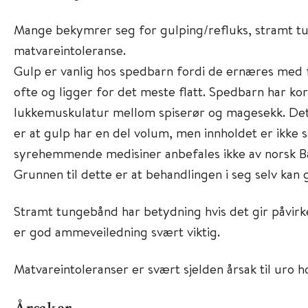
Mange bekymrer seg for gulping/refluks, stramt 
matvareintoleranse.
Gulp er vanlig hos spedbarn fordi de ernæres med f
ofte og ligger for det meste flatt. Spedbarn har k
lukkemuskulatur mellom spiserør og magesekk. Det
er at gulp har en del volum, men innholdet er ikke s
syrehemmende medisiner anbefales ikke av norsk B
Grunnen til dette er at behandlingen i seg selv kan g
Stramt tungebånd har betydning hvis det gir påvirket
er god ammeveiledning svært viktig.
Matvareintoleranser er svært sjelden årsak til uro 