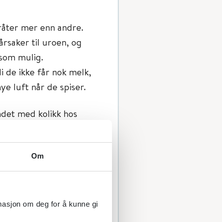
råter mer enn andre.
årsaker til uroen, og
som mulig.
di de ikke får nok melk,
ye luft når de spiser.
ndet med kolikk hos
Om
rmasjon om deg for å kunne gi
egn på trivsel -