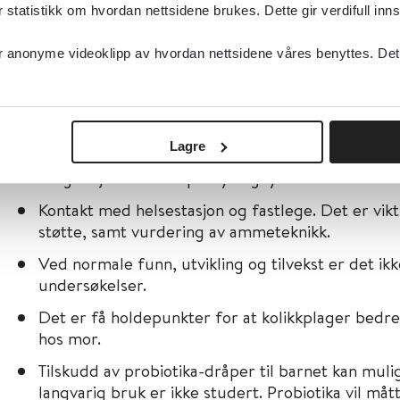
tatistikk om hvordan nettsidene brukes. Dette gir verdifull inns
Helsenorge
Stine Sofies stiftelse har et gratis informas
anonyme videoklipp av hvordan nettsidene våres benyttes. Dette 
blivende og nybakte foreldre som inkluder
småbarnsforeldre
Enkle veiledningsfilmer for trøst, promp og
Lagre
Prøv å tilby nærhet, vugging, amming eller rolig
rolig miljø med dempet lys og lyd.
Kontakt med helsestasjon og fastlege. Det er vikt
støtte, samt vurdering av ammeteknikk.
Ved normale funn, utvikling og tilvekst er det i
undersøkelser.
Det er få holdepunkter for at kolikkplager bedr
hos mor.
Tilskudd av probiotika-dråper til barnet kan mul
langvarig bruk er ikke studert. Probiotika vil måt