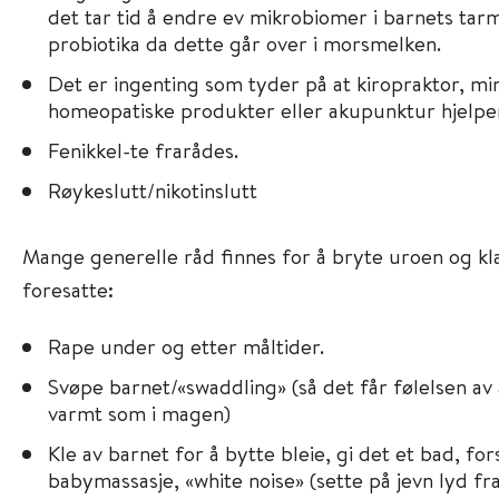
det tar tid å endre ev mikrobiomer i barnets tarm
probiotika da dette går over i morsmelken.
Det er ingenting som tyder på at kiropraktor, m
homeopatiske produkter eller akupunktur hjelpe
Fenikkel-te frarådes.
Røykeslutt/nikotinslutt
Mange generelle råd finnes for å bryte uroen og kla
foresatte:
Rape under og etter måltider.
Svøpe barnet/«swaddling» (så det får følelsen av 
varmt som i magen)
Kle av barnet for å bytte bleie, gi det et bad, f
babymassasje, «white noise» (sette på jevn lyd fr