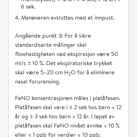
6 sek.
Manøveren avsluttes med et innpust.
Angående punkt 3: For å sikre
standardiserte målinger skal
flowhastigheten ved ekspirasjon være 50
ml/s ± 10 %. Det ekspiratoriske trykket
skal være 5–20 cm H
O for å eliminere
2
nasal forurensing.
FeNO konsentrasjonen måles i platåfasen.
Platåfasen skal vare i ≥ 2 sek hos barn < 12
år og ≥ 3 sek hos barn > 12 år. I løpet av
platåfasen skal FeNO nivået avvike < 10 %
eller < 1 ppb for verdier < 10 ppb.