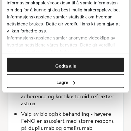
symptomer eller steroidbruk. FeNO vil
informasjonskapsler/«cookies» til å samle informasjon
om deg for å kunne gi deg best mulig brukeropplevelse.
spesielt kunne være nyttig for pasienter
Informasjonskapslene samler statistikk om hvordan
med vanskelig kontrollerbar astma. GINA
nettsidene brukes. Dette gir verdifull innsikt som gjør at
guidelines fremhever bruk av FeNO som
vi kan forbedre oss.
hjelp til valg av behandling ved moderat
Informasjonskapslene samler anonyme videoklipp av
hvordan nettsidene våres benyttes. Dette gir verdifull
til alvorlig astma:
innsikt som gjør at vi kan forbedre oss.
FeNO suppresjons-test (direkte
Godta alle
observert administrering av høydose
ICS i tillegg til vanlig astma-behandling
i 1 uke med påfølgende signifikante (40
Lagre
%) fall i FeNO) - skiller mellom dårlig
adherence og kortikosteroid refraktær
astma
Valg av biologisk behandling - høyere
FeNO er assosiert med større respons
på dupilumab og omalizumab