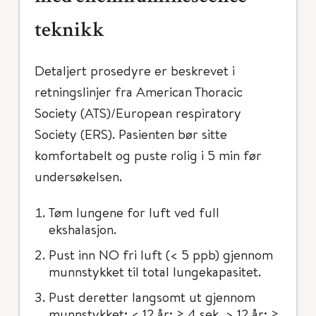
teknikk
Detaljert prosedyre er beskrevet i
retningslinjer fra American Thoracic
Society (ATS)/European respiratory
Society (ERS). Pasienten bør sitte
komfortabelt og puste rolig i 5 min før
undersøkelsen.
Tøm lungene for luft ved full
ekshalasjon.
Pust inn NO fri luft (< 5 ppb) gjennom
munnstykket til total lungekapasitet.
Pust deretter langsomt ut gjennom
munnstykket; < 12 år: ≥ 4 sek, > 12 år: ≥