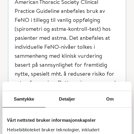
American Thoracic Society Clinical
Practice Guideline anbefales bruk av
FeNO i tillegg til vanlig oppfølging
(spirometri og astma-kontroll-test) hos
pasienter med astma. Det anbefales at
individuelle FeNO-nivåer tolkes i
sammenheng med klinisk vurdering
basert på sannsynlighet for fremtidig
nytte, spesielt mht. å redusere risiko for
astmaforverring. Dette er i samsvar med
en Cochrane review hvor
Samtykke
Detaljer
Om
astmamedisinering basert på FeNO
verdier førte til at færre barn fikk
astmaforverring i løpet av studieperioden,
Vårt nettsted bruker informasjonskapsler
mens det ikke var noen innvirkning på
Helsebiblioteket bruker teknologier, inkludert