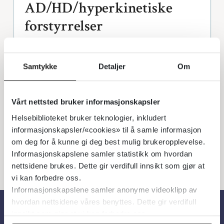
AD/HD/hyperkinetiske
forstyrrelser
Sist faglig oppdatert: 18.06.2025
Samtykke
Detaljer
Om
AD/HD/hyperkinetiske forstyrrelser
er omtalt i
Norsk barne- og
Vårt nettsted bruker informasjonskapsler
ungdomspsykiatrisk forening sin veileder
.
Helsebiblioteket bruker teknologier, inkludert
informasjonskapsler/«cookies» til å samle informasjon
om deg for å kunne gi deg best mulig brukeropplevelse.
Informasjonskapslene samler statistikk om hvordan
nettsidene brukes. Dette gir verdifull innsikt som gjør at
vi kan forbedre oss.
Informasjonskapslene samler anonyme videoklipp av
hvordan nettsidene våres benyttes. Dette gir verdifull
innsikt som gjør at vi kan forbedre oss.