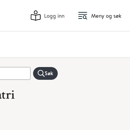
Logg inn
Meny og søk
Søk
tri