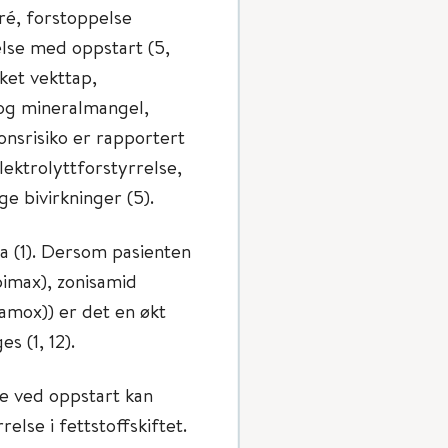
aré, forstoppelse
lse med oppstart (5,
ket vekttap,
 og mineralmangel,
onsrisiko er rapportert
elektrolyttforstyrrelse,
e bivirkninger (5).
a (1). Dersom pasienten
imax), zonisamid
iamox)) er det en økt
s (1, 12).
e ved oppstart kan
lse i fettstoffskiftet.