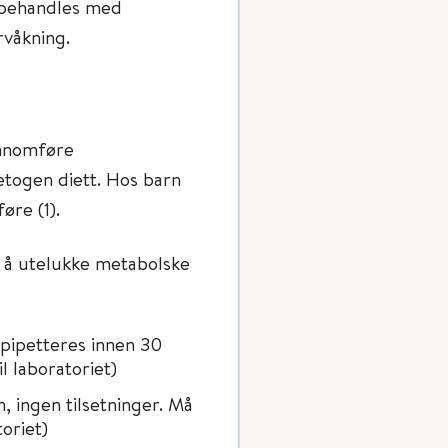
 behandles med
rvåkning.
ennomføre
togen diett. Hos barn
øre (1).
r å utelukke metabolske
pipetteres innen 30
l laboratoriet)
 ingen tilsetninger. Må
oriet)