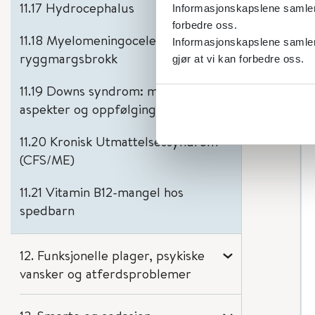
11.17 Hydrocephalus
Informasjonskapslene samler s
forbedre oss.
11.18 Myelomeningocele (MMC),
Informasjonskapslene samler 
ryggmargsbrokk
gjør at vi kan forbedre oss.
11.19 Downs syndrom: medisinske
aspekter og oppfølging
11.20 Kronisk Utmattelsessyndrom
(CFS/ME)
11.21 Vitamin B12-mangel hos
spedbarn
12. Funksjonelle plager, psykiske
vansker og atferdsproblemer