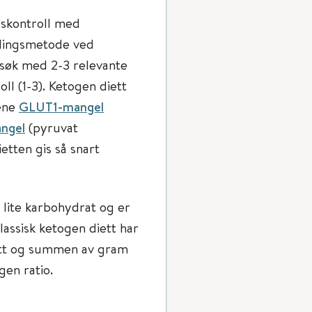
lskontroll med
dlingsmetode ved
rsøk med 2-3 relevante
ll (1-3). Ketogen diett
ene
GLUT1-mangel
ngel
(pyruvat
tten gis så snart
lite karbohydrat og er
lassisk ketogen diett har
ett og summen av gram
gen ratio.