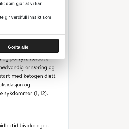
pporter på god effekt.
ikt som gjør at vi kan
gir verdifull innsikt som
el, karnitin
Godta alle
nslokasemangel, ß-
og porfyri. Relative
e nødvendig ernæring og
start med ketogen diett
oksidasjon og
e sykdommer (1, 12).
dlertid bivirkninger.