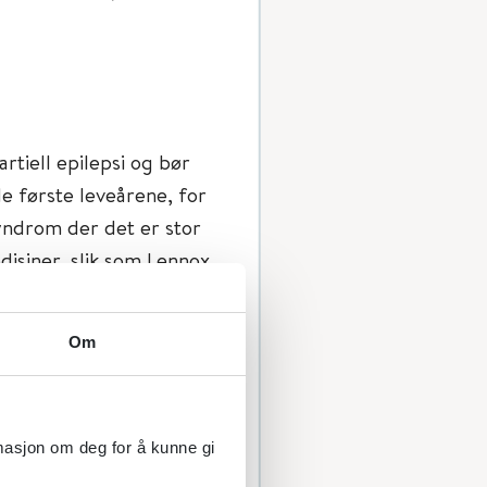
rtiell epilepsi og bør
de første leveårene, for
yndrom der det er stor
disiner, slik som Lennox
oklone atoniske anfall
ett er første
Om
angel (1). Ketogen
 refraktær status
ørende dette (10).
rmasjon om deg for å kunne gi