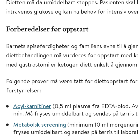
Dietten må da umiddelbart stoppes. Pasienten skal
intravenøs glukose og kan ha behov for intensiv ove
Forberedelser før oppstart
Barnets spiseferdigheter og familiens evne til å gj
diettbehandlingen må vurderes før oppstart med ke
med gastrostomi er ketogen diett enkelt å gjennomf
Følgende prøver må være tatt før diettoppstart fo
forstyrrelser:
Acyl-karnitiner
(0,5 ml plasma fra EDTA-blod. Av
min. Må fryses umiddelbart og sendes på tørris ti
Metabolsk screening
(minimum 10 ml morgenurin,
fryses umiddelbart og sendes på tørris til laborat