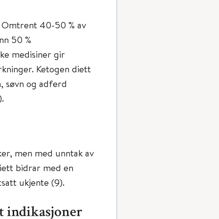
. Omtrent 40-50 % av
enn 50 %
iske medisiner gir
rkninger. Ketogen diett
n, søvn og adferd
.
ker, men med unntak av
ett bidrar med en
satt ukjente (9).
t indikasjoner