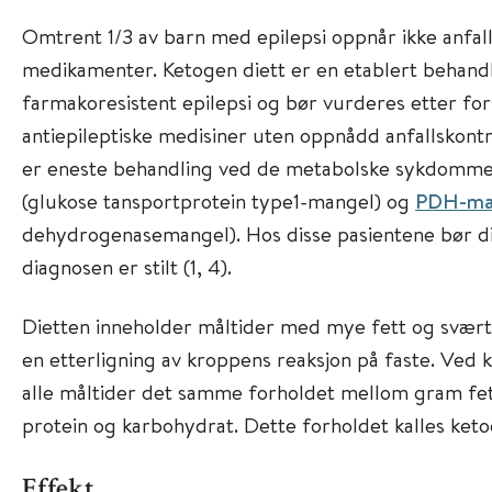
Omtrent 1/3 av barn med epilepsi oppnår ikke anfal
medikamenter. Ketogen diett er en etablert behan
farmakoresistent epilepsi og bør vurderes etter fo
antiepileptiske medisiner uten oppnådd anfallskontro
er eneste behandling ved de metabolske sykdomm
(glukose tansportprotein type1-mangel) og
PDH-ma
dehydrogenasemangel). Hos disse pasientene bør die
diagnosen er stilt (1, 4).
Dietten inneholder måltider med mye fett og svært 
en etterligning av kroppens reaksjon på faste. Ved k
alle måltider det samme forholdet mellom gram f
protein og karbohydrat. Dette forholdet kalles keto
Effekt