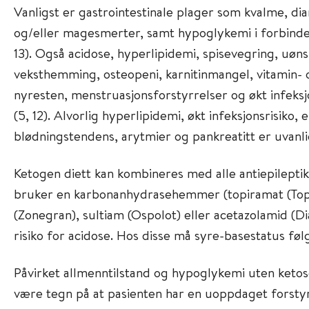
Vanligst er gastrointestinale plager som kvalme, di
og/eller magesmerter, samt hypoglykemi i forbinde
13). Også acidose, hyperlipidemi, spisevegring, uøns
veksthemming, osteopeni, karnitinmangel, vitamin-
nyresten, menstruasjonsforstyrrelser og økt infeksj
(5, 12). Alvorlig hyperlipidemi, økt infeksjonsrisiko, 
blødningstendens, arytmier og pankreatitt er uvanlig
Ketogen diett kan kombineres med alle antiepileptik
bruker en karbonanhydrasehemmer (topiramat (Top
(Zonegran), sultiam (Ospolot) eller acetazolamid (D
risiko for acidose. Hos disse må syre-basestatus følge
Påvirket allmenntilstand og hypoglykemi uten ketos
være tegn på at pasienten har en uoppdaget forstyrre