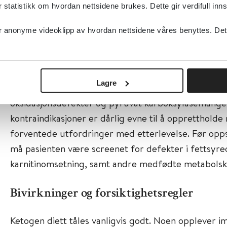
respirasjonskjededefekter, da det finnes enkelte ra
tatistikk om hvordan nettsidene brukes. Dette gir verdifull inns
Hos disse må faste unngås (11).
anonyme videoklipp av hvordan nettsidene våres benyttes. Dette 
Kontraindikasjoner
Absolutte kontraindikasjoner er primær karnitinmang
Lagre
palmitoyltransferase-1-eller 2-mangel, karnitin tra
oksidasjonsdefekter og pyruvat karboksylasemangel 
kontraindikasjoner er dårlig evne til å oppretthold
forventede utfordringer med etterlevelse. Før opp
må pasienten være screenet for defekter i fettsyre
karnitinomsetning, samt andre medfødte metabolsk
Bivirkninger og forsiktighetsregler
Ketogen diett tåles vanligvis godt. Noen opplever imi