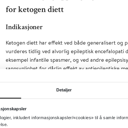
for ketogen diett
Indikasjoner
Ketogen diett har effekt ved både generalisert og pa
vurderes tidlig ved alvorlig epileptisk encefalopati 
eksempel infantile spasmer, og ved andre epilepsis
sannsynlighet for dårlig effekt av antiepileptiske me
Gastaut syndrom, tuberøs sklerose, epilepsi med my
(Doose syndrom) og Dravet syndrom (1). Ketogen di
Detaljer
behandlingsalternativ ved GLUT 1- mangel og PDH-m
diett kan være et aktuelt behandlingsalternativ ved
asjonskapsler
epileptikus, men det finnes lite dokumentasjon vedr
logier, inkludert informasjonskapsler/«cookies» til å samle info
Diettbehandling kan med forsiktighet forsøkes ved
lse.