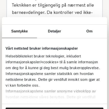
Teknikken er tilgjengelig på nærmest alle
barneavdelinger. Da kontroller ved ikke-
kardiale tilstander ofte foregår over
mange år er det viktig å følge
Samtykke
Detaljer
Om
internasjonale standarder for bildeopptak
og målinger for å gjøre resultatene mest
mulig undersøkeruavhengige [
1-3
] og
Vårt nettsted bruker informasjonskapsler
reproduserbare.''
Helsebiblioteket bruker teknologier, inkludert
informasjonskapsler/«cookies» til å samle informasjon
om deg for å kunne gi deg best mulig brukeropplevelse.
Medikamentell behandling
Informasjonskapslene samler statistikk om hvordan
Ved behov for hjertesviktbehandling kan
nettsidene brukes. Dette gir verdifull innsikt som gjør at
denne startes på den lokale
vi kan forbedre oss.
barneavdeling, eventuelt i samråd med
Informasjonskapslene samler anonyme videoklipp av
hvordan nettsidene våres benyttes. Dette gir verdifull
OUS. Med mindre det foreligger
innsikt som gjør at vi kan forbedre oss.
sykdomsspesifikk dokumentasjon bør