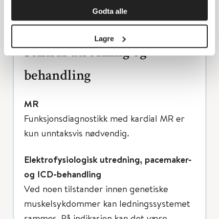
vanlige retningslinjer følges (se kapittel
Godta alle
om
Hjertesvikt hos barn
).
Lagre
Sentral utredning og
behandling
MR
Funksjonsdiagnostikk med kardial MR er
kun unntaksvis nødvendig.
Elektrofysiologisk utredning, pacemaker-
og ICD-behandling
Ved noen tilstander innen genetiske
muskelsykdommer kan ledningssystemet
rammes. På indikasjon kan det være