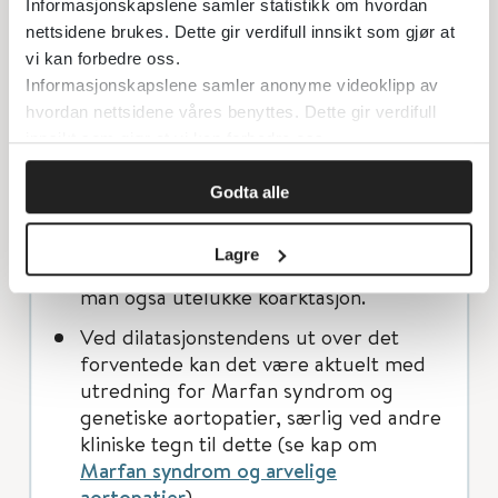
Informasjonskapslene samler statistikk om hvordan
Hvilke klaffeblader som henger
nettsidene brukes. Dette gir verdifull innsikt som gjør at
sammen og om det er rapher mellom
vi kan forbedre oss.
dem.
Informasjonskapslene samler anonyme videoklipp av
Klaffefunksjonen
hvordan nettsidene våres benyttes. Dette gir verdifull
(blodstrømshastighet/middelgradient/
innsikt som gjør at vi kan forbedre oss.
grad av lekkasje)
Godta alle
Aortapåvirkning (Z-score i
aortaklaffeplan og sinus Valsalva)
Lagre
Ved første gangs undersøkelse bør
man også utelukke koarktasjon.
Ved dilatasjonstendens ut over det
forventede kan det være aktuelt med
utredning for Marfan syndrom og
genetiske aortopatier, særlig ved andre
kliniske tegn til dette (se kap om
Marfan syndrom og arvelige
aortopatier
).