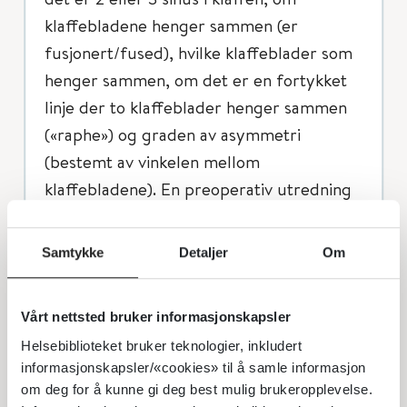
klaffebladene henger sammen (er
fusjonert/fused), hvilke klaffeblader som
henger sammen, om det er en fortykket
linje der to klaffeblader henger sammen
(«raphe») og graden av asymmetri
(bestemt av vinkelen mellom
klaffebladene). En preoperativ utredning
omfatter i tillegg måling og kartlegging
av de enkelte klaffebladene, men dette er
Samtykke
Detaljer
Om
høyspesialiserte oppgaver.
I barnekardiologisk rutinepraksis er et
Vårt nettsted bruker informasjonskapsler
tilstrekkelig ambisjonsnivå å vurdere
Helsebiblioteket bruker teknologier, inkludert
informasjonskapsler/«cookies» til å samle informasjon
følgende:
om deg for å kunne gi deg best mulig brukeropplevelse.