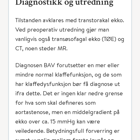
Diagnostikk og utredning
Tilstanden avklares med transtorakal ekko.
Ved preoperativ utredning gjør man
vanligvis også transøsofagal ekko (TØE) og
CT, noen steder MR.
Diagnosen BAV forutsetter en mer eller
mindre normal klaffefunksjon, og de som
har klaffedysfunksjon bør få diagnose ut
ifra dette. Det er ingen klar nedre grense
for hva som skal defineres som
aortastenose, men en middelgradient på
ekko over ca. 15 mmHg kan være
veiledende. Betydningsfull forverring er
svært uvanlig mellom første leveår og