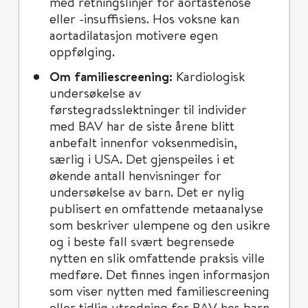
med retningslinjer for aortastenose
eller -insuffisiens. Hos voksne kan
aortadilatasjon motivere egen
oppfølging.
Om familiescreening:
Kardiologisk
undersøkelse av
førstegradsslektninger til individer
med BAV har de siste årene blitt
anbefalt innenfor voksenmedisin,
særlig i USA. Det gjenspeiles i et
økende antall henvisninger for
undersøkelse av barn. Det er nylig
publisert en omfattende metaanalyse
som beskriver ulempene og den usikre
og i beste fall svært begrensede
nytten en slik omfattende praksis ville
medføre. Det finnes ingen informasjon
som viser nytten med familiescreening
eller tidlig utredning for BAV hos barn.