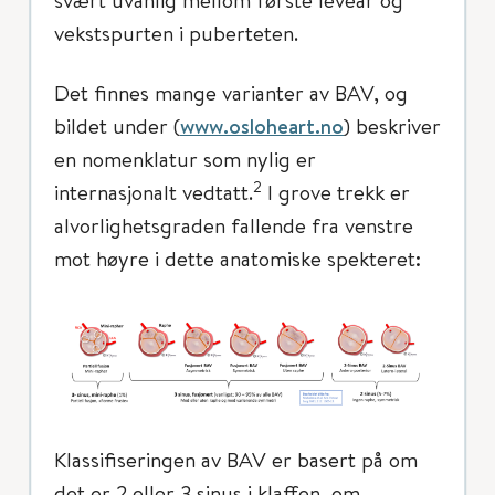
vekstspurten i puberteten.
Det finnes mange varianter av BAV, og
bildet under (
www.osloheart.no
) beskriver
en nomenklatur som nylig er
2
internasjonalt vedtatt.
I grove trekk er
alvorlighetsgraden fallende fra venstre
mot høyre i dette anatomiske spekteret:
Klassifiseringen av BAV er basert på om
det er 2 eller 3 sinus i klaffen, om