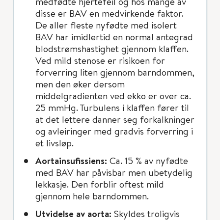
medfødte hjertefeil og hos mange av
disse er BAV en medvirkende faktor.
De aller fleste nyfødte med isolert
BAV har imidlertid en normal antegrad
blodstrømshastighet gjennom klaffen.
Ved mild stenose er risikoen for
forverring liten gjennom barndommen,
men den øker dersom
middelgradienten ved ekko er over ca.
25 mmHg. Turbulens i klaffen fører til
at det lettere danner seg forkalkninger
og avleiringer med gradvis forverring i
et livsløp.
Aortainsufissiens:
Ca. 15 % av nyfødte
med BAV har påvisbar men ubetydelig
lekkasje. Den forblir oftest mild
gjennom hele barndommen.
Utvidelse av aorta:
Skyldes troligvis