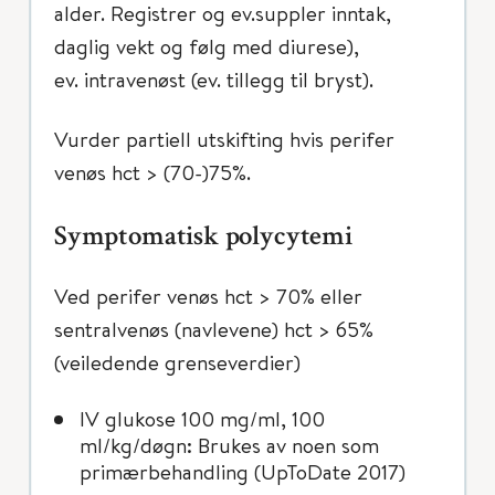
alder. Registrer og ev.suppler inntak,
daglig vekt og følg med diurese),
ev. intravenøst (ev. tillegg til bryst).
Vurder partiell utskifting hvis perifer
venøs hct > (70-)75%.
Symptomatisk polycytemi
Ved perifer venøs hct > 70% eller
sentralvenøs (navlevene) hct > 65%
(veiledende grenseverdier)
IV glukose 100 mg/ml, 100
ml/kg/døgn: Brukes av noen som
primærbehandling (UpToDate 2017)