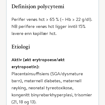
Definisjon polycytemi
Perifer venøs hct > 65 % (~ Hb > 22 g/dl).
NB perifere venøs hct ligger inntil 15%
lavere enn kapillær hct.
Etiologi
Aktiv (økt erytropoese/økt
erytropoetin):
Placentainsuffisiens (SGA/dysmature
barn), maternell diabetes, maternell
røyking, neonatal tyreotoxikose,
kongenitt binyrebarkhyperplasi, trisomier
(21, 18 og 13).