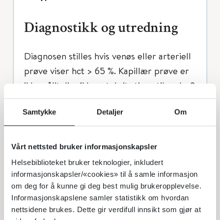
Diagnostikk og utredning
Diagnosen stilles hvis venøs eller arteriell
prøve viser hct > 65 %. Kapillær prøve er
ikke pålitelig. (Hematokrit stiger til maks 2
timer etter fødsel og begynner å falle fra
Samtykke
Detaljer
Om
6 timer etter fødsel og utover).
Behandling og oppfølging
Vårt nettsted bruker informasjonskapsler
Helsebiblioteket bruker teknologier, inkludert
Det er uklart hva som er best behandling
informasjonskapsler/«cookies» til å samle informasjon
for polycytemi. Tradisjonelt har man,
om deg for å kunne gi deg best mulig brukeropplevelse.
Informasjonskapslene samler statistikk om hvordan
basert på bestemte kriterer,
nettsidene brukes. Dette gir verdifull innsikt som gjør at
benyttet partiell utskifting (se under),