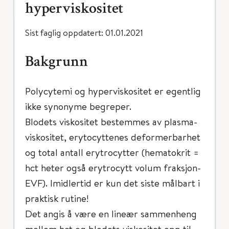
hyperviskositet
Sist faglig oppdatert: 01.01.2021
Bakgrunn
Polycytemi og hyperviskositet er egentlig
ikke synonyme begreper.
Blodets viskositet bestemmes av plasma-
viskositet, erytocyttenes deformerbarhet
og total antall erytrocytter (hematokrit =
hct heter også erytrocytt volum fraksjon-
EVF). Imidlertid er kun det siste målbart i
praktisk rutine!
Det angis å være en lineær sammenheng
mellom hct og blodets viskositet opp til