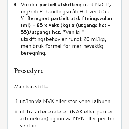
Vurder
partiell utskifting
med NaCl 9
mg/ml: Behandlingsmål: Hct verdi 55
%.
Beregnet partielt utskiftningsvolum
(ml) = 85 x vekt (kg) x (utgangs hct -
55)/utgangs hct.
”Vanlig ”
utskiftingsbehov er rundt 20 ml/kg,
men bruk formel for mer nøyaktig
beregning.
Prosedyre
Man kan skifte
ut/inn via NVK eller stor vene i albuen.
ut fra arteriekateter (NAK eller perifer
arteriekran) og inn via NVK eller perifer
venflon