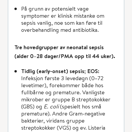
På grunn av potensielt vage
symptomer er klinisk mistanke om
sepsis vanlig, noe som kan føre til
overbehandling med antibiotika.
Tre hovedgrupper av neonatal sepsis
(alder 0–28 dager/PMA opp til 44 uker).
Tidlig (early-onset) sepsis; EOS:
Infeksjon første 3 levedøgn (0–72
levetimer), forekommer både hos
fullbårne og premature. Vanligste
mikrober er gruppe B streptokokker
(GBS) og
E. coli
(spesielt hos små
premature). Andre Gram-negative
bakterier, viridans gruppe
streptokokker (VGS) og ev. Listeria