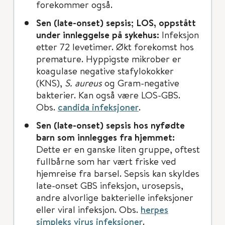
forekommer også.
Sen (late-onset) sepsis; LOS, oppstått
under innleggelse på sykehus:
Infeksjon
etter 72 levetimer. Økt forekomst hos
premature. Hyppigste mikrober er
koagulase negative stafylokokker
(KNS),
S. aureus
og Gram-negative
bakterier. Kan også være LOS-GBS.
Obs.
candida infeksjoner
.
Sen (late-onset) sepsis hos nyfødte
barn som innlegges fra hjemmet:
Dette er en ganske liten gruppe, oftest
fullbårne som har vært friske ved
hjemreise fra barsel. Sepsis kan skyldes
late-onset GBS infeksjon, urosepsis,
andre alvorlige bakterielle infeksjoner
eller viral infeksjon. Obs.
herpes
simpleks virus infeksjoner
.