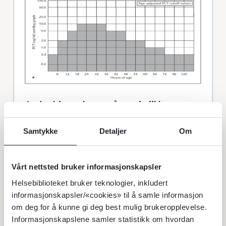
Andre biomarkører på sepsis (ikke
rutinemessig i bruk i Norge)
Samtykke
Detaljer
Om
Noen steder i utlandet benyttes
rutinemessig IL-6 eller IL-8.
Vårt nettsted bruker informasjonskapsler
Presepsin anses som en mulig lovende
Helsebiblioteket bruker teknologier, inkludert
tidlig markør på neonatal sepsis.
informasjonskapsler/«cookies» til å samle informasjon
om deg for å kunne gi deg best mulig brukeropplevelse.
Blodkultur
Informasjonskapslene samler statistikk om hvordan