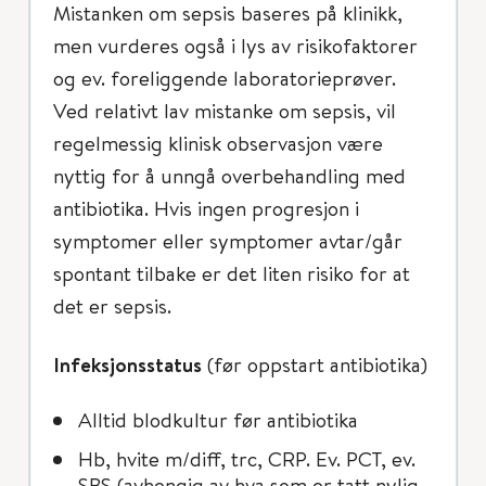
Mistanken om sepsis baseres på klinikk,
men vurderes også i lys av risikofaktorer
og ev. foreliggende laboratorieprøver.
Ved relativt lav mistanke om sepsis, vil
regelmessig klinisk observasjon være
nyttig for å unngå overbehandling med
antibiotika. Hvis ingen progresjon i
symptomer eller symptomer avtar/går
spontant tilbake er det liten risiko for at
det er sepsis.
Infeksjonsstatus
(før oppstart antibiotika)
Alltid blodkultur før antibiotika
Hb, hvite m/diff, trc, CRP. Ev. PCT, ev.
SBS (avhengig av hva som er tatt nylig