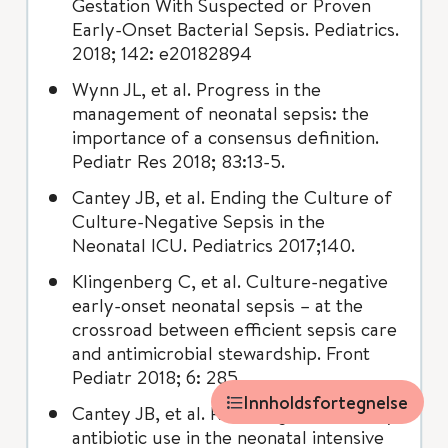
Gestation With Suspected or Proven
Early-Onset Bacterial Sepsis. Pediatrics.
2018; 142: e20182894
Wynn JL, et al. Progress in the
management of neonatal sepsis: the
importance of a consensus definition.
Pediatr Res 2018; 83:13-5.
Cantey JB, et al. Ending the Culture of
Culture-Negative Sepsis in the
Neonatal ICU. Pediatrics 2017;140.
Klingenberg C, et al. Culture-negative
early-onset neonatal sepsis – at the
crossroad between efficient sepsis care
and antimicrobial stewardship. Front
Pediatr 2018; 6: 285
Innholdsfortegnelse
Cantey JB, et al. Reducing unnecessary
antibiotic use in the neonatal intensive