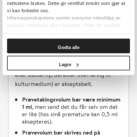
nettsidene brukes. Dette gir verdifull innsikt som gjør at
vi kan forbedre oss.
Skal alltid tas før oppstart antibiotika.
Informasjonskapslene samler anonyme videoklipp av
hvordan nettsidene våres benyttes. Dette gir verdifull
Prøvetakingsteknikk: Grundig
innsikt som gjør at vi kan forbedre oss.
huddesinfeksjon. Direkte teknikk (=
innstikk i blodkar med vacutainernål)
Godta alle
anbefales, men indirekte teknikk (=
prøvetaking til sprøyte ved hjelp av spiss
Lagre
eller butterfly, deretter overføring til
kulturmedium) er akseptabelt.
Prøvetakingsvolum bør være minimum
1 ml
, men send det du får selv om det
er lite (hos små premature kan 0,5 ml
aksepteres).
Prøvevolum bør skrives ned på