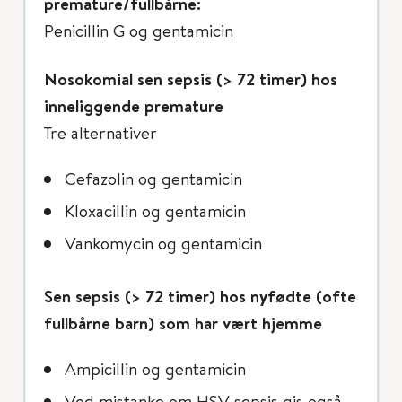
premature/fullbårne:
Penicillin G og gentamicin
Nosokomial sen sepsis (> 72 timer) hos
inneliggende premature
Tre alternativer
Cefazolin og gentamicin
Kloxacillin og gentamicin
Vankomycin og gentamicin
Sen sepsis (> 72 timer) hos nyfødte (ofte
fullbårne barn) som har vært hjemme
Ampicillin og gentamicin
Ved mistanke om HSV sepsis gis også