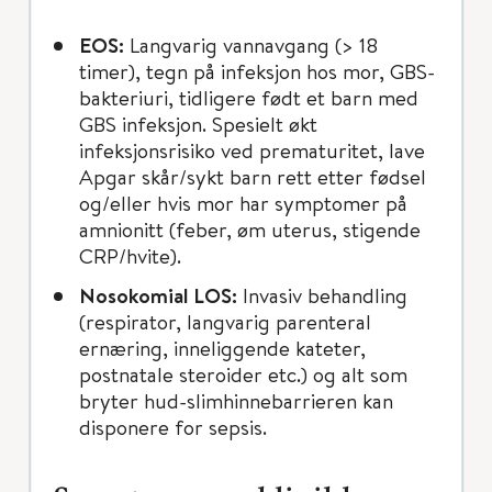
EOS:
Langvarig vannavgang (> 18
timer), tegn på infeksjon hos mor, GBS-
bakteriuri, tidligere født et barn med
GBS infeksjon. Spesielt økt
infeksjonsrisiko ved prematuritet, lave
Apgar skår/sykt barn rett etter fødsel
og/eller hvis mor har symptomer på
amnionitt (feber, øm uterus, stigende
CRP/hvite).
Nosokomial LOS:
Invasiv behandling
(respirator, langvarig parenteral
ernæring, inneliggende kateter,
postnatale steroider etc.) og alt som
bryter hud-slimhinnebarrieren kan
disponere for sepsis.