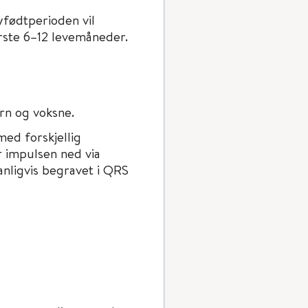
yfødtperioden vil
rste 6–12 levemåneder.
arn og voksne.
med forskjellig
r impulsen ned via
anligvis begravet i QRS