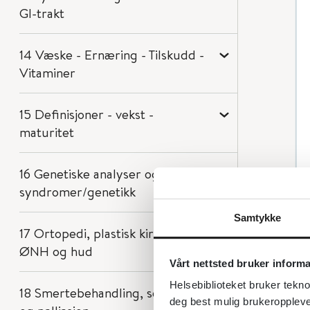
GI-trakt
14 Væske - Ernæring - Tilskudd -
Vitaminer
15 Definisjoner - vekst -
maturitet
16 Genetiske analyser og
syndromer/genetikk
Samtykke
17 Ortopedi, plastisk kirurgi,
ØNH og hud
Vårt nettsted bruker inform
Helsebiblioteket bruker tekno
18 Smertebehandling, sedering
deg best mulig brukeroppleve