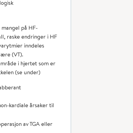
logisk
 mangel på HF-
ll, raske endringer i HF
yarytmier inndeles
ikulære (VT).
område i hjertet som er
ikkelen (se under)
 abberant
on-kardiale årsaker til
operasjon av TGA eller