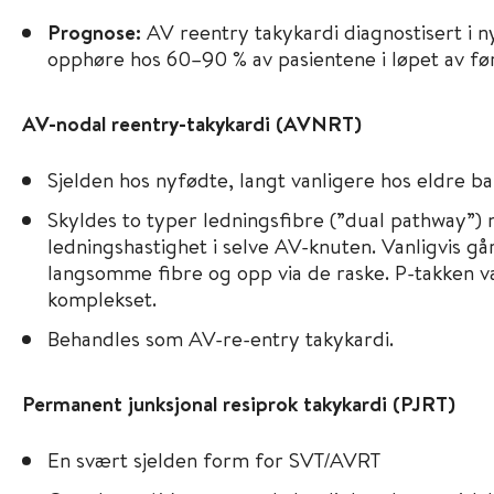
Prognose:
AV reentry takykardi diagnostisert i n
opphøre hos 60–90 % av pasientene i løpet av fø
AV-nodal reentry-takykardi (AVNRT)
Sjelden hos nyfødte, langt vanligere hos eldre b
Skyldes to typer ledningsfibre (”dual pathway”) 
ledningshastighet i selve AV-knuten. Vanligvis gå
langsomme fibre og opp via de raske. P-takken v
komplekset.
Behandles som AV-re-entry takykardi.
Permanent junksjonal resiprok takykardi (PJRT)
En svært sjelden form for SVT/AVRT