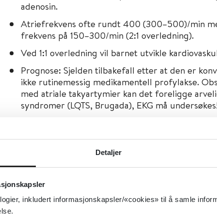
adenosin.
Atriefrekvens ofte rundt 400 (300–500)/min me
frekvens på 150–300/min (2:1 overledning).
Ved 1:1 overledning vil barnet utvikle kardiovasku
Prognose: Sjelden tilbakefall etter at den er kon
ikke rutinemessig medikamentell profylakse. Obs
med atriale takyartymier kan det foreligge arve
syndromer (LQTS, Brugada), EKG må undersøkes
Premature atriekontraksjoner (PAC)
Detaljer
Vanlig hos friske nyfødte og spedbarn. Ufarlig.
Avhengig av hvor refraktær ledningsbanen er kan
asjonskapsler
neste ventrikkelkompleks, abberant ledning elle
kompleks etter PAC.
logier, inkludert informasjonskapsler/«cookies» til å samle info
lse.
Ingen tiltak.