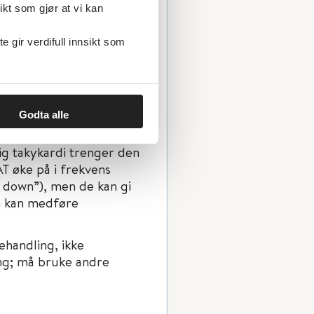
ikt som gjør at vi kan
gir verdifull innsikt som
QRS kompleks. P-takken
Godta alle
ere ”vandrende” foci
foci gradvis slutte å gi
lig takykardi trenger den
AT øke på i frekvens
l down”), men de kan gi
m kan medføre
behandling, ikke
ing; må bruke andre