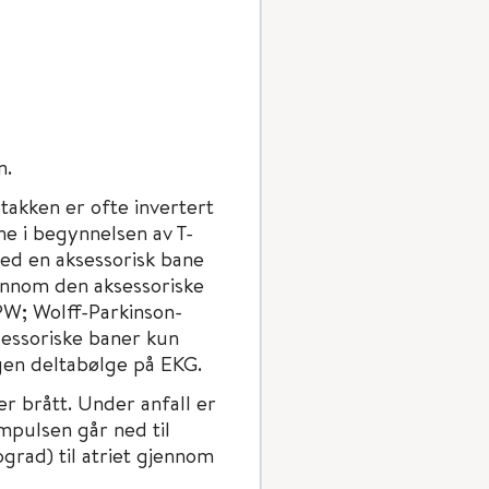
n.
takken er ofte invertert
e i begynnelsen av T-
ed en aksessorisk bane
ennom den aksessoriske
W; Wolff-Parkinson-
sessoriske baner kun
ngen deltabølge på EKG.
r brått. Under anfall er
mpulsen går ned til
grad) til atriet gjennom