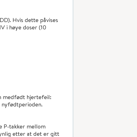
D). Hvis dette påvises
IV i høye doser (10
n medfødt hjertefeil:
 i nyfødtperioden.
re P-takker mellom
lig etter at det er gitt