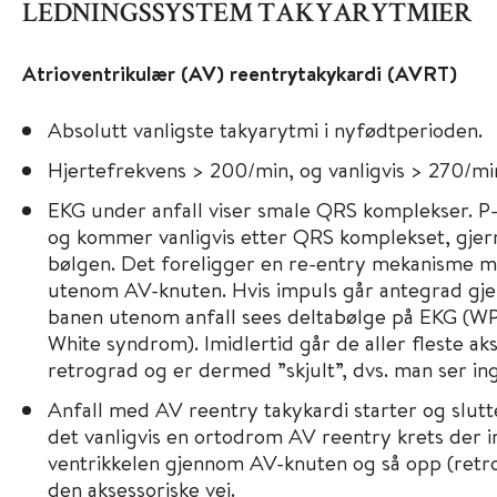
LEDNINGSSYSTEM TAKYARYTMIER
Atrioventrikulær (AV) reentrytakykardi (AVRT)
Absolutt vanligste takyarytmi i nyfødtperioden.
Hjertefrekvens > 200/min, og vanligvis > 270/mi
EKG under anfall viser smale QRS komplekser. P-
og kommer vanligvis etter QRS komplekset, gjern
bølgen. Det foreligger en re-entry mekanisme m
utenom AV-knuten. Hvis impuls går antegrad gj
banen utenom anfall sees deltabølge på EKG (WP
White syndrom). Imidlertid går de aller fleste ak
retrograd og er dermed ”skjult”, dvs. man ser i
Anfall med AV reentry takykardi starter og slutte
det vanligvis en ortodrom AV reentry krets der i
ventrikkelen gjennom AV-knuten og så opp (retro
den aksessoriske vei.