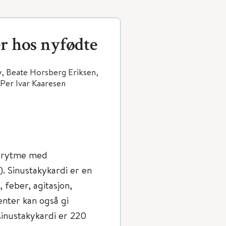
r hos nyfødte
y, Beate Horsberg Eriksen,
 Per Ivar Kaaresen
usrytme med
. Sinustakykardi er en
 feber, agitasjon,
enter kan også gi
sinustakykardi er 220