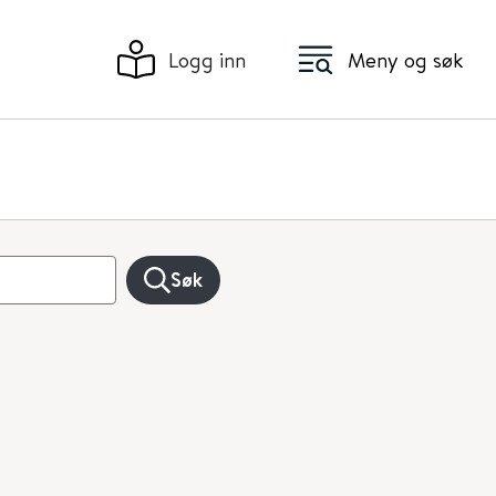
Logg inn
Meny og søk
Søk