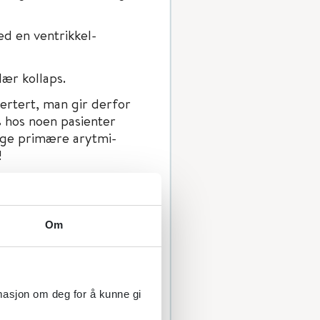
d en ventrikkel-
lær kollaps.
vertert, man gir derfor
 hos noen pasienter
lige primære arytmi-
!
Om
 man få bortfall av
r et normalt QRS
rmasjon om deg for å kunne gi