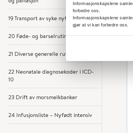
og palliasjon
Informasjonskapslene samler s
forbedre oss.
19 Transport av syke nyfødte
Informasjonskapslene samler 
gjør at vi kan forbedre oss.
20 Føde- og barselrutiner
21 Diverse generelle rutiner
22 Neonatale diagnosekoder i ICD-
10
23 Drift av morsmelkbanker
24 Infusjonsliste – Nyfødt intensiv