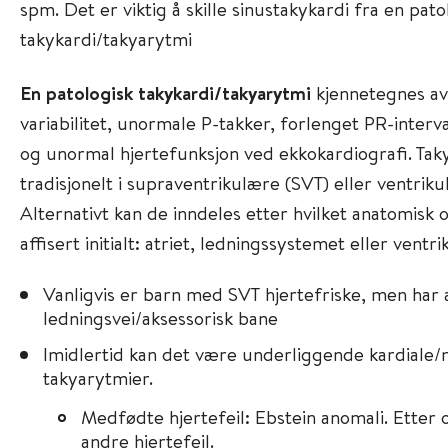
spm. Det er viktig å skille sinustakykardi fra en pato
takykardi/takyarytmi
En patologisk takykardi/takyarytmi
kjennetegnes av
variabilitet, unormale P-takker, forlenget PR-interva
og unormal hjertefunksjon ved ekkokardiografi. Tak
tradisjonelt i supraventrikulære (SVT) eller ventr
Alternativt kan de inndeles etter hvilket anatomisk 
affisert initialt: atriet, ledningssystemet eller ventr
Vanligvis er barn med SVT hjertefriske, men har
ledningsvei/aksessorisk bane
Imidlertid kan det være underliggende kardiale/n
takyarytmier.
Medfødte hjertefeil: Ebstein anomali. Etter 
andre hjertefeil.