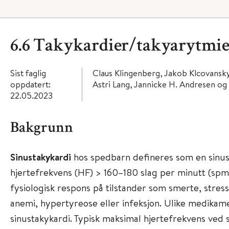
6.6 Takykardier/takyarytmie
Sist faglig
Claus Klingenberg, Jakob Klcovansk
oppdatert:
Astri Lang, Jannicke H. Andresen og
22.05.2023
Bakgrunn
Sinustakykardi
hos spedbarn defineres som en sin
hjertefrekvens (HF) > 160–180 slag per minutt (spm)
fysiologisk respons på tilstander som smerte, stress,
anemi, hypertyreose eller infeksjon. Ulike medikam
sinustakykardi. Typisk maksimal hjertefrekvens ved 