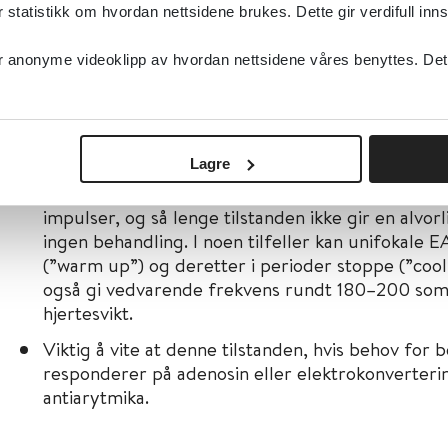
tatistikk om hvordan nettsidene brukes. Dette gir verdifull inns
Ektopisk atrial takykardi (EAT)
anonyme videoklipp av hvordan nettsidene våres benyttes. Dette 
Atrial ektopi er vanlig hos foster og nyfødte.
Kjennetegnes av unormal P-takk før et normalt 
Lagre
kan stamme fra ett fokus (
unifokal
) eller fra fl
(
multifokal
). Vanligvis vil det/de ektopiske fokus/
impulser, og så lenge tilstanden ikke gir en alvor
ingen behandling. I noen tilfeller kan unifokale E
(”warm up”) og deretter i perioder stoppe (”coo
også gi vedvarende frekvens rundt 180–200 so
hjertesvikt.
Viktig å vite at denne tilstanden, hvis behov for 
responderer på adenosin eller elektrokonverter
antiarytmika.