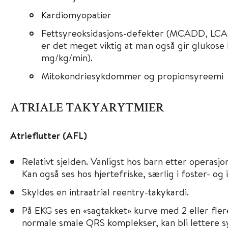
Kardiomyopatier
Fettsyreoksidasjons-defekter (MCADD, LCAD
er det meget viktig at man også gir glukose 
mg/kg/min).
Mitokondriesykdommer og propionsyreemi
ATRIALE TAKYARYTMIER
Atrieflutter (AFL)
Relativt sjelden. Vanligst hos barn etter operasjo
Kan også ses hos hjertefriske, særlig i foster- og
Skyldes en intraatrial reentry-takykardi.
På EKG ses en «sagtakket» kurve med 2 eller fle
normale smale QRS komplekser, kan bli lettere syn