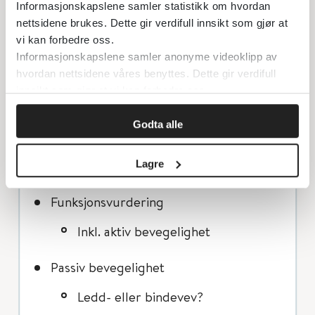
Informasjonskapslene samler statistikk om hvordan
tilstanden. Prognostiske faktorer har
nettsidene brukes. Dette gir verdifull innsikt som gjør at
generelt større betydning for prognosen
vi kan forbedre oss.
Informasjonskapslene samler anonyme videoklipp av
ved langvarige tilstander (>3mnd) enn
hvordan nettsidene våres benyttes. Dette gir verdifull
vevsspesifikk og bildediagnostisk patologi.
innsikt som gjør at vi kan forbedre oss.
Elementer som alltid bør være med i en
Godta alle
klinisk undersøkelse
Lagre
Inspeksjon
Funksjonsvurdering
Inkl. aktiv bevegelighet
Passiv bevegelighet
Ledd- eller bindevev?