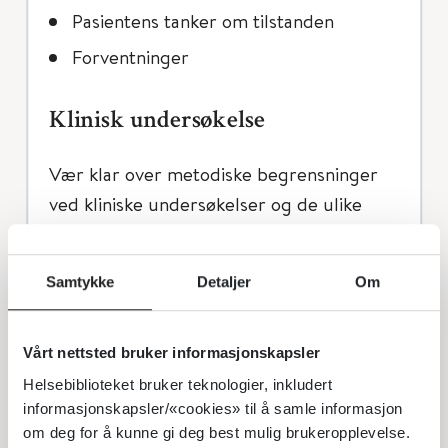
Pasientens tanker om tilstanden
Forventninger
Klinisk undersøkelse
Vær klar over metodiske begrensninger
ved kliniske undersøkelser og de ulike
undersøkelsenes validitet i din
pasientpopulasjon. En systematisk
Samtykke
Detaljer
Om
tilnærming gir normalt større sjanse for
riktig vevsdiagnose, mindre behov for
supplerende undersøkelser og bedre
Vårt nettsted bruker informasjonskapsler
grunnlag for vurdering av behandling.
Helsebiblioteket bruker teknologier, inkludert
informasjonskapsler/«cookies» til å samle informasjon
Verdien av å undersøke vevsspesifikt
om deg for å kunne gi deg best mulig brukeropplevelse.
avtar med varigheten og utbredelsen av