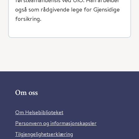
også som rådgivende lege for Gjensidige
forsikring.
Om oss
Om Helsebiblioteket
Personvern og informasjonskapsler
Tilgjengelighetserklæring