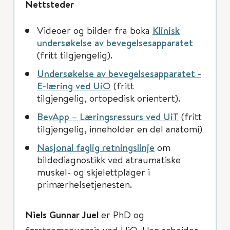
Nettsteder
Videoer og bilder fra boka
Klinisk
undersøkelse av bevegelsesapparatet
(fritt tilgjengelig).
Undersøkelse av bevegelsesapparatet -
E-læring ved UiO
(fritt
tilgjengelig, ortopedisk orientert).
BevApp – Læringsressurs ved UiT
(fritt
tilgjengelig, inneholder en del anatomi)
Nasjonal faglig retningslinje
om
bildediagnostikk ved atraumatiske
muskel- og skjelettplager i
primærhelsetjenesten.
Niels Gunnar Juel
er PhD og
førsteamanuensis ved UiO. Han arbeider