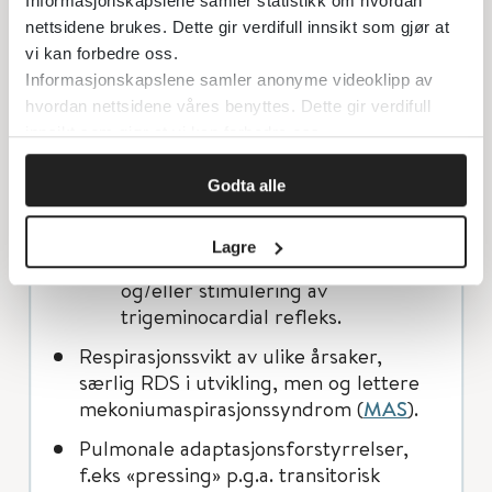
Informasjonskapslene samler statistikk om hvordan
nettsidene brukes. Dette gir verdifull innsikt som gjør at
Brukes etter fødsel for alle premature
vi kan forbedre oss.
under 30–32 ukers gestasjonsalder til å
Informasjonskapslene samler anonyme videoklipp av
stabilisere luftveiene og forbygge
hvordan nettsidene våres benyttes. Dette gir verdifull
behov for respiratorbehandling.
innsikt som gjør at vi kan forbedre oss.
Barnet kan gjerne legges direkte
på nCPAP med nesemaske/prongs.
Godta alle
Unngå for mye manipulering av
ansikt og hals da dette kan påføre
Lagre
apne grunnet laryngospasme
og/eller stimulering av
trigeminocardial refleks.
Respirasjonssvikt av ulike årsaker,
særlig RDS i utvikling, men og lettere
mekoniumaspirasjonssyndrom (
MAS
).
Pulmonale adaptasjonsforstyrrelser,
f.eks «pressing» p.g.a. transitorisk