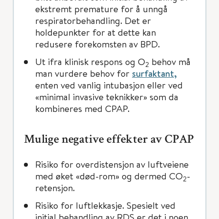
ekstremt premature for å unngå
respiratorbehandling. Det er
holdepunkter for at dette kan
redusere forekomsten av BPD.
Ut ifra klinisk respons og O
behov må
2
man vurdere behov for
surfaktant,
enten ved vanlig intubasjon eller ved
«minimal invasive teknikker» som da
kombineres med CPAP.
Mulige negative effekter av CPAP
Risiko for overdistensjon av luftveiene
med øket «død-rom» og dermed CO
-
2
retensjon.
Risiko for luftlekkasje. Spesielt ved
initial behandling av RDS er det i noen