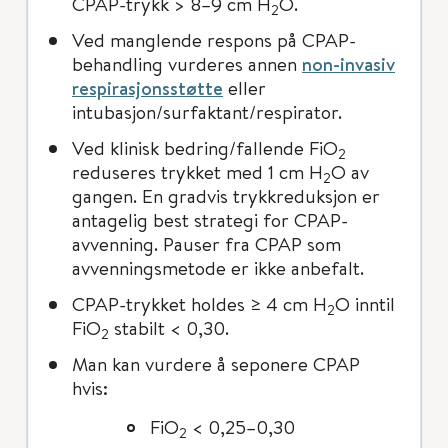
CPAP-trykk > 8–9 cm H
O.
2
Ved manglende respons på CPAP-
behandling vurderes annen
non-invasiv
respirasjonsstøtte
eller
intubasjon/surfaktant/respirator.
Ved klinisk bedring/fallende FiO
2
reduseres trykket med 1 cm H
O av
2
gangen. En gradvis trykkreduksjon er
antagelig best strategi for CPAP-
avvenning. Pauser fra CPAP som
avvenningsmetode er ikke anbefalt.
CPAP-trykket holdes ≥ 4 cm H
O inntil
2
FiO
stabilt < 0,30.
2
Man kan vurdere å seponere CPAP
hvis:
FiO
< 0,25–0,30
2