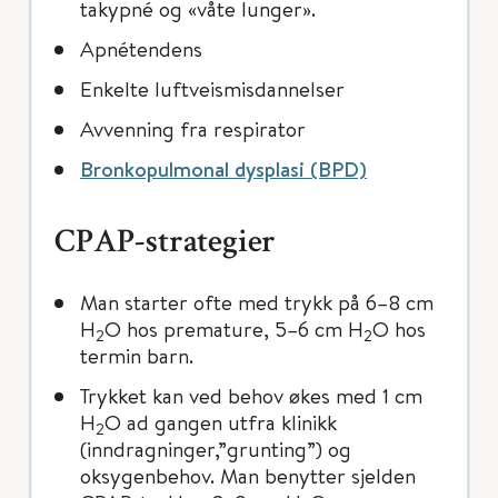
takypné og «våte lunger».
Apnétendens
Enkelte luftveismisdannelser
Avvenning fra respirator
Bronkopulmonal dysplasi (BPD)
CPAP-strategier
Man starter ofte med trykk på 6–8 cm
H
O hos premature, 5–6 cm H
O hos
2
2
termin barn.
Trykket kan ved behov økes med 1 cm
H
O ad gangen utfra klinikk
2
(inndragninger,”grunting”) og
oksygenbehov. Man benytter sjelden