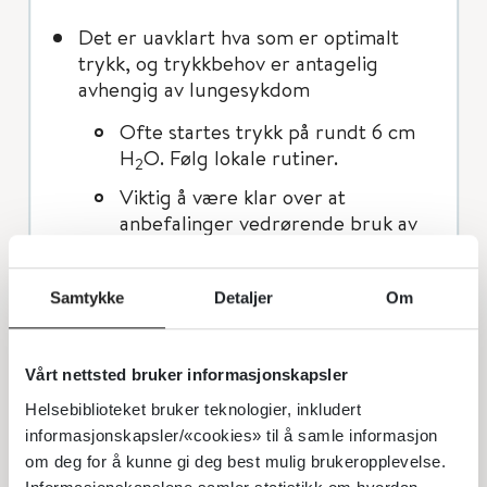
Det er uavklart hva som er optimalt
trykk, og trykkbehov er antagelig
avhengig av lungesykdom
Ofte startes trykk på rundt 6 cm
H
O. Følg lokale rutiner.
2
Viktig å være klar over at
anbefalinger vedrørende bruk av
flow/trykk er apparatur-spesifikke
og ikke nødvendigvis kan overføres
mellom ulike maskiner.
Samtykke
Detaljer
Om
Det er også uavklart hvilken type
CPAP-apparat/-maskin/-generator som
Vårt nettsted bruker informasjonskapsler
er mest effektiv.
Helsebiblioteket bruker teknologier, inkludert
informasjonskapsler/«cookies» til å samle informasjon
Indikasjon for CPAP
om deg for å kunne gi deg best mulig brukeropplevelse.